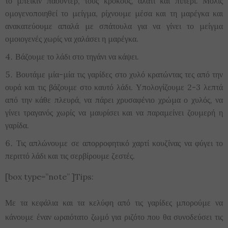
το μπέικιν πάουντερ, τους κρόκους, αλάτι και πιπέρι. Μόλις
ομογενοποιηθεί το μείγμα, ρίχνουμε μέσα και τη μαρέγκα και
ανακατεύουμε απαλά με σπάτουλα για να γίνει το μείγμα
ομοιογενές χωρίς να χαλάσει η μαρέγκα.
Βάζουμε το λάδι στο τηγάνι να κάψει.
Βουτάμε μία-μία τις γαρίδες στο χυλό κρατώντας τες από την
ουρά και τις βάζουμε στο καυτό λάδι. Υπολογίζουμε 2-3 λεπτά
από την κάθε πλευρά, να πάρει χρυσαφένιο χρώμα ο χυλός, να
γίνει τραγανός χωρίς να μαυρίσει και να παραμείνει ζουμερή η
γαρίδα.
Τις απλώνουμε σε απορροφητικό χαρτί κουζίνας να φύγει το
περιττό λάδι και τις σερβίρουμε ζεστές.
[box type=”note” ]Tips:
Με τα κεφάλια και τα κελύφη από τις γαρίδες μπορούμε να
κάνουμε έναν ωραιότατο ζωμό για ριζότο που θα συνοδεύσει τις