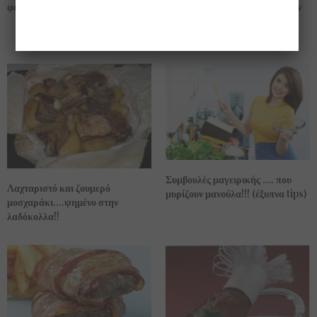
Τραγανά δαχτυλίδια ……. με την
φανταστικό καλοκαιρινό πιάτο!!
γεύση και την γλύκα του
κρεμμυδιού!!
Συμβουλές μαγειρικής …. που
Λαχταριστό και ζουμερό
μυρίζουν μανούλα!!! (έξυπνα tips)
μοσχαράκι….ψημένο στην
λαδόκολλα!!