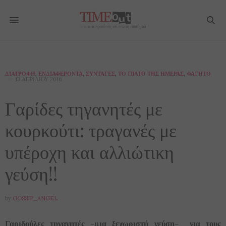
ΔΙΑΤΡΟΦΉ
,
ΕΝΔΙΑΦΈΡΟΝΤΑ
,
ΣΥΝΤΑΓΈΣ
,
ΤΟ ΠΙΆΤΟ ΤΗΣ ΗΜΈΡΑΣ
,
ΦΑΓΗΤΌ
13 ΑΠΡΙΛΊΟΥ 2016
Γαρίδες τηγανητές με
κουρκούτι: τραγανές με
υπέροχη και αλλιώτικη
γεύση!!
by
GOSSIP_ANGEL
Γαριδούλες τηγανητές -μια ξεχωριστή γεύση- για τους