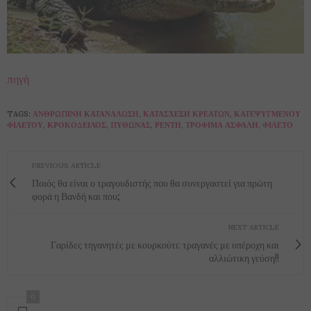
πηγή
TAGS:
ΑΝΘΡΏΠΙΝΗ ΚΑΤΑΝΆΛΩΣΗ
,
ΚΑΤΆΣΧΕΣΗ ΚΡΕΆΤΩΝ
,
ΚΑΤΕΨΥΓΜΈΝΟΥ
ΦΙΛΈΤΟΥ
,
ΚΡΟΚΌΔΕΙΛΟΣ
,
ΠΎΘΩΝΑΣ
,
ΡΈΝΤΗ
,
ΤΡΌΦΙΜΑ ΑΣΦΑΛΉ
,
ΦΙΛΈΤΟ
PREVIOUS ARTICLE
Ποιός θα είναι ο τραγουδιστής που θα συνεργαστεί για πρώτη
φορά η Βανδή και που;
NEXT ARTICLE
Γαρίδες τηγανητές με κουρκούτι: τραγανές με υπέροχη και
αλλιώτικη γεύση!!
0