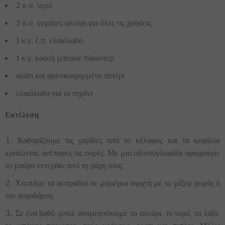
2 κ.σ. νερό
2 κ.σ. γεμάτες αλεύρι για όλες τις χρήσεις
1 κ.γ. έ.π. ελαιόλαδο
1 κ.γ. κοφτή μπέικιν πάουντερ
αλάτι και φρεσκοτριμμένο πιπέρι
ελαιόλαδο για το τηγάνι
Εκτέλεση
Καθαρίζουμε τις γαρίδες από το κέλυφος και τα κεφάλια
κρατώντας ανέπαφες τις ουρές. Με μια οδοντογλυφίδα αφαιρούμε
το μαύρο εντεράκι από τη ράχη τους.
Χτυπάμε τα ασπράδια σε μαρέγκα σφιχτή με το μίξερ χειρός ή
τον αυγοδάρτη.
Σε ένα βαθύ μπολ αναμειγνύουμε το αλεύρι, το νερό, το λάδι,