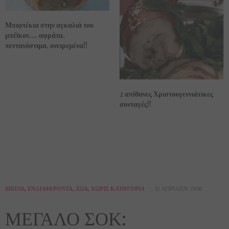
Μπιφτέκια στην αγκαλιά του
μπέϊκον…. αφράτα,
πεντανόστιμα, ονειρεμένα!!
2 απίθανες Χριστουγεννιάτικες
συνταγές!!
MEDIA
,
ΕΝΔΙΑΦΈΡΟΝΤΑ
,
ΖΏΑ
,
ΧΩΡΊΣ ΚΑΤΗΓΟΡΊΑ
12 ΑΠΡΙΛΊΟΥ 2016
ΜΕΓΑΛΟ ΣΟΚ: