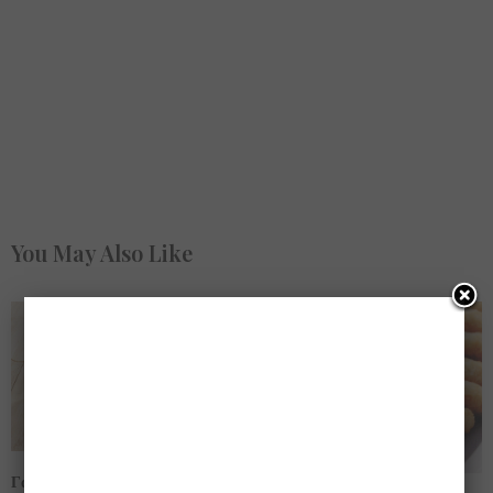
You May Also Like
Γαρίδες σαγανάκι… το