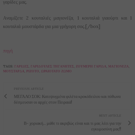
γαρίδες μας.
Αναμίξετε 2 κουταλιές μαγιονέζα, 1 κουταλιά γιαούρτι και 1
κουταλιά μουστάρδα για μια γρήγορη σος.[/box]
πηγή
TAGS:
ΓΑΡΊΔΕΣ
,
ΓΑΡΙΔΟΎΛΕΣ ΤΗΓΑΝΗΤΈΣ
,
ΖΟΥΜΕΡΉ ΓΑΡΊΔΑ
,
ΜΑΓΙΟΝΈΖΑ
,
ΜΟΥΣΤΆΡΔΑ
,
ΡΙΖΌΤΟ
,
ΩΡΑΙΌΤΑΤΟ ΖΩΜΌ
PREVIOUS ARTICLE
ΜΕΓΑΛΟ ΣΟΚ: Κατεψυγμένα φιλέτα κροκόδειλου και πύθωνα
δέσμευσαν οι αρχές στον Πειραιά!
NEXT ARTICLE
Β- χοριακή... μάθε τι ακριβώς είναι και τι μας λέει για την
εγκυμοσύνη μας!!