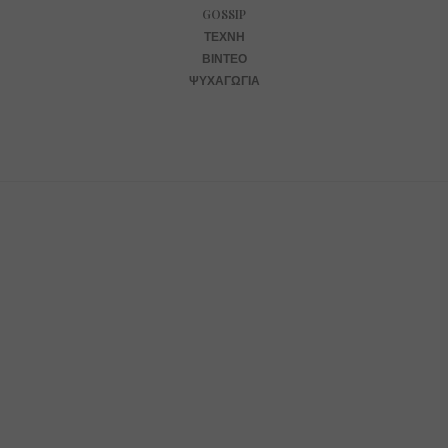
GOSSIP
ΤΈΧΝΗ
ΒΊΝΤΕΟ
ΨΥΧΑΓΩΓΊΑ