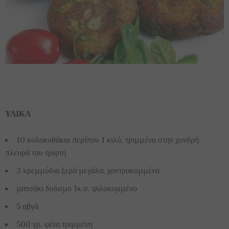
ΥΛΙΚΑ
10 κολοκυθάκια περίπου 1 κιλό, τριμμένα στην χονδρή
πλευρά του τρίφτη
3 κρεμμύδια ξερά μεγάλα, χοντροκομμένα
ματσάκι δυόσμο 1κ.σ. ψιλοκομμένο
5 αβγά
500 γρ. φέτα τριμμένη