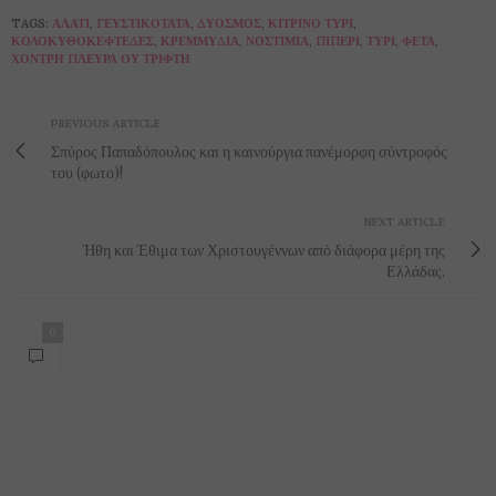
TAGS:
ΑΛΆΤΙ
,
ΓΕΥΣΤΙΚΌΤΑΤΑ
,
ΔΥΌΣΜΟΣ
,
ΚΊΤΡΙΝΟ ΤΥΡΊ
,
ΚΟΛΟΚΥΘΟΚΕΦΤΈΔΕΣ
,
ΚΡΕΜΜΎΔΙΑ
,
ΝΟΣΤΙΜΙΆ
,
ΠΙΠΈΡΙ
,
ΤΥΡΊ
,
ΦΈΤΑ
,
ΧΟΝΤΡΉ ΠΛΕΥΡΆ ΟΥ ΤΡΊΦΤΗ
PREVIOUS ARTICLE
Σπύρος Παπαδόπουλος και η καινούργια πανέμορφη σύντροφός
του (φωτο)!
NEXT ARTICLE
Ήθη και Έθιμα των Χριστουγέννων από διάφορα μέρη της
Ελλάδας.
0