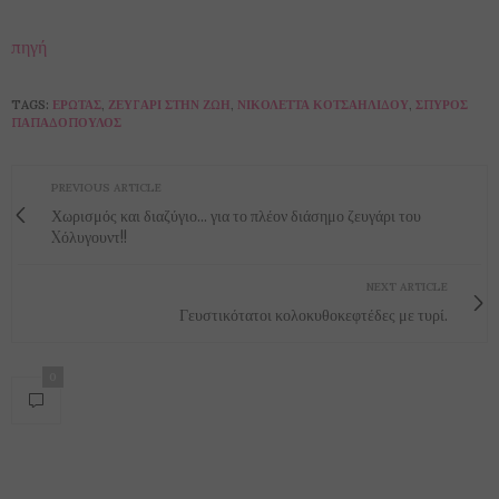
πηγή
TAGS:
ΈΡΩΤΑΣ
,
ΖΕΥΓΆΡΙ ΣΤΗΝ ΖΩΉ
,
ΝΙΚΟΛΈΤΤΑ ΚΟΤΣΑΗΛΊΔΟΥ
,
ΣΠΎΡΟΣ
ΠΑΠΑΔΌΠΟΥΛΟΣ
PREVIOUS ARTICLE
Χωρισμός και διαζύγιο... για το πλέον διάσημο ζευγάρι του
Xόλυγουντ!!
NEXT ARTICLE
Γευστικότατοι κολοκυθοκεφτέδες με τυρί.
0