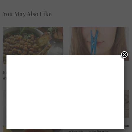
You May Also Like
(βίντεο) διώξετε τις δυσάρεστες
Ρεβίθια.. όπως τα μαγειρεύουν
μυρωδιές από τα τάπερ σας…
στην Σίφνο (παραδοσιακά)!!
Μάθετε τις πολλαπλές χρήσεις του
αλατιού …. που θα σας