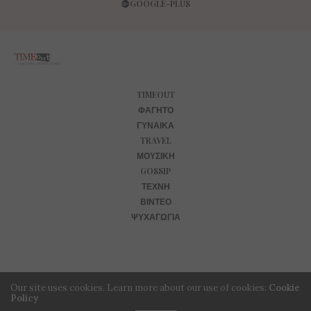
GOOGLE-PLUS
TIMEOUT
ΦΑΓΗΤΌ
ΓΥΝΑΊΚΑ
TRAVEL
ΜΟΥΣΙΚΉ
GOSSIP
ΤΈΧΝΗ
ΒΊΝΤΕΟ
ΨΥΧΑΓΩΓΊΑ
Our site uses cookies. Learn more about our use of cookies:
Cookie
Policy