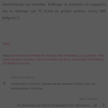
πασπαλίζουµε µε σουσάµι. Κόβουµε το µπουρέκι σε κοµµάτια
και το ψήνουµε για 75 λεπτά σε µέτριο φούρνο, στους 180
βαθµούς C.
πηγή
TAGS:
ΚΕΦΑΛΟΤΎΡΙ ΤΡΙΜΜΈΝΟ
,
ΚΟΛΟΚΎΘΙΑ ΚΟΜΜΈΝΑ
,
ΛΑΔΩΜΈΝΟ ΤΑΨΊ
,
ΠΑΡΑΔΟΣΙΑΚΆ ΦΑΓΗΤΆ
,
ΠΕΝΤΑΝΌΣΤΙΜΟ ΦΑΓΗΤΌ
,
ΧΑΝΙΏΤΙΚΟ ΜΠΟΥΡΈΚΙ
,
ΧΡΏΜΑΤΑ ΕΛΛΆΔΟΣ
PREVIOUS ARTICLE
Απόστολος Γκλέτσος: ξανακτυπά και απαντά σ' όλους που τον
κατακρίνουν, λέγοντας...
NEXT ARTICLE
Η επιστροφή της Ρούλας Κορομηλά στην τηλεόραση .... με