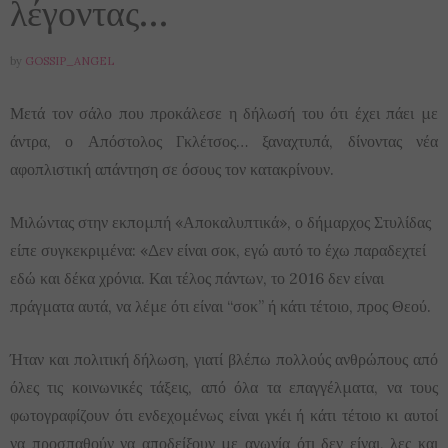
λέγοντας…
by
GOSSIP_ANGEL
Μετά τον σάλο που προκάλεσε η δήλωσή του ότι έχει πάει με
άντρα, ο Απόστολος Γκλέτσος… ξαναχτυπά, δίνοντας νέα
αφοπλιστική απάντηση σε όσους τον κατακρίνουν.
Μιλώντας στην εκπομπή «Αποκαλυπτικά», ο δήμαρχος Στυλίδας
είπε συγκεκριμένα: «Δεν είναι σοκ, εγώ αυτό το έχω παραδεχτεί
εδώ και δέκα χρόνια. Και τέλος πάντων, το 2016 δεν είναι
πράγματα αυτά, να λέμε ότι είναι “σοκ” ή κάτι τέτοιο, προς Θεού.
Ήταν και πολιτική δήλωση, γιατί βλέπω πολλούς ανθρώπους από
όλες τις κοινωνικές τάξεις, από όλα τα επαγγέλματα, να τους
φωτογραφίζουν ότι ενδεχομένως είναι γκέι ή κάτι τέτοιο κι αυτοί
να προσπαθούν να αποδείξουν με αγωνία ότι δεν είναι, λες και