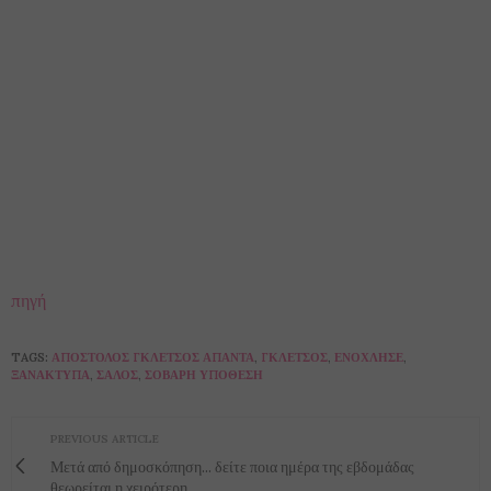
πηγή
TAGS:
ΑΠΌΣΤΟΛΟΣ ΓΚΛΈΤΣΟΣ ΑΠΑΝΤΆ
,
ΓΚΛΈΤΣΟΣ
,
ΕΝΌΧΛΗΣΕ
,
ΞΑΝΑΚΤΥΠΆ
,
ΣΆΛΟΣ
,
ΣΟΒΑΡΉ ΥΠΌΘΕΣΗ
PREVIOUS ARTICLE
Μετά από δημοσκόπηση... δείτε ποια ημέρα της εβδομάδας
θεωρείται η χειρότερη..