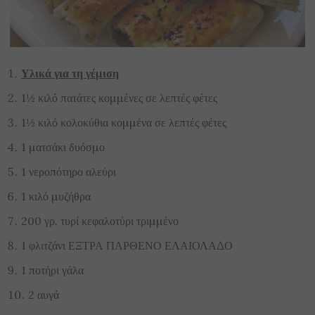
Υλικά για τη γέµιση
1½ κιλό πατάτες κοµµένες σε λεπτές φέτες
1½ κιλό κολοκύθια κοµµένα σε λεπτές φέτες
1 µατσάκι δυόσµο
1 νεροπότηρο αλεύρι
1 κιλό µυζήθρα
200 γρ. τυρί κεφαλοτύρι τριµµένο
1 φλιτζάνι ΕΞΤΡΑ ΠΑΡΘΕΝΟ ΕΛΑΙΟΛΑ∆Ο
1 ποτήρι γάλα
2 αυγά