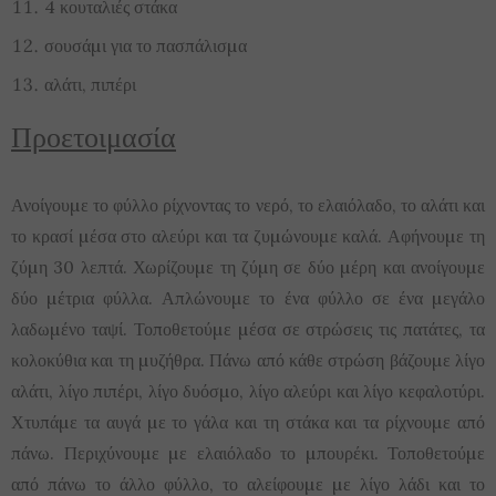
4 κουταλιές στάκα
σουσάµι για το πασπάλισµα
αλάτι, πιπέρι
Προετοιμασία
Ανοίγουµε το φύλλο ρίχνοντας το νερό, το ελαιόλαδο, το αλάτι και
το κρασί µέσα στο αλεύρι και τα ζυµώνουµε καλά. Αφήνουµε τη
ζύµη 30 λεπτά. Χωρίζουµε τη ζύµη σε δύο µέρη και ανοίγουµε
δύο µέτρια φύλλα. Απλώνουµε το ένα φύλλο σε ένα µεγάλο
λαδωµένο ταψί. Τοποθετούµε µέσα σε στρώσεις τις πατάτες, τα
κολοκύθια και τη µυζήθρα. Πάνω από κάθε στρώση βάζουµε λίγο
αλάτι, λίγο πιπέρι, λίγο δυόσµο, λίγο αλεύρι και λίγο κεφαλοτύρι.
Χτυπάµε τα αυγά µε το γάλα και τη στάκα και τα ρίχνουµε από
πάνω. Περιχύνουµε µε ελαιόλαδο το µπουρέκι. Τοποθετούµε
από πάνω το άλλο φύλλο, το αλείφουµε µε λίγο λάδι και το