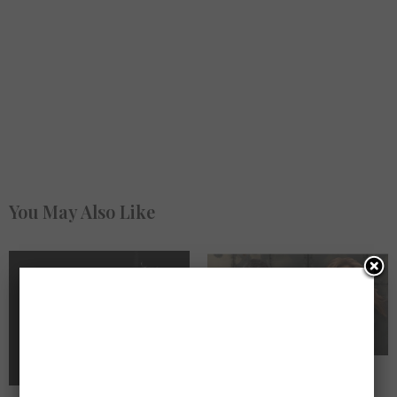
You May Also Like
Δυνατή καλοκαιρινή, μουσική