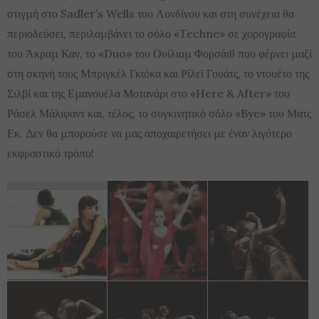
στιγμή στο Sadler’s Wells του Λονδίνου και στη συνέχεια θα
περιοδεύσει, περιλαμβάνει το σόλο «Τechne» σε χορογραφία
του Άκραμ Καν, το «Duo» του Ουίλιαμ Φορσάιθ που φέρνει μαζί
στη σκηνή τους Μπριγκέλ Γκιόκα και Ρίλεϊ Γουάτς, το ντουέτο της
Σιλβί και της Εμανουέλα Μοτανάρι στο «Here & After» του
Ράσελ Μάλιφαντ και, τέλος, το συγκινητικό σόλο «Bye» του Ματς
Εκ. Δεν θα μπορούσε να μας αποχαιρετήσει με έναν λιγότερο
εκφραστικό τρόπο!