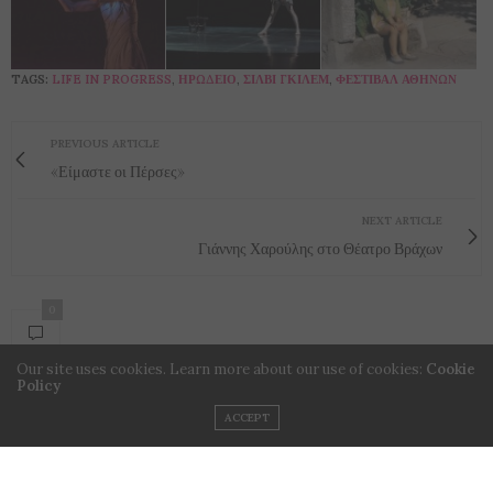
TAGS:
LIFE IN PROGRESS
,
ΗΡΏΔΕΙΟ
,
ΣΙΛΒΊ ΓΚΙΛΈΜ
,
ΦΕΣΤΙΒΆΛ ΑΘΗΝΏΝ
PREVIOUS ARTICLE
«Είμαστε οι Πέρσες»
NEXT ARTICLE
Γιάννης Χαρούλης στο Θέατρο Βράχων
0
Our site uses cookies. Learn more about our use of cookies:
Cookie
Policy
ACCEPT