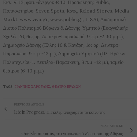
Είσ.: € 12, φοιτ.-άνεργοι: € 10. Προπώληση: Public,
Παπασωτηρίου, Seven Spots, Ιανός, Reload Stores, Media
Markt, www.viva.gr, www.public.gr, 11876, Διαδημοτικό
Δίκτυο Πολιτισμού Βύρωνα & Δάφνης-Υμηττού (Ευαγγελικής
Σχολής 26, 6ος ορ. Δευτέρα-Παρασκευή, 9 π.μ.-2.30 μ.μ.),
Δημαρχείο Δάφνης (Έλλης 16 & Κανάρη, 1ος ορ. Δευτέρα-
Παρασκευή, 9 π.μ.-12 μ.), Δημαρχείο Υμηττού (Πλ. Ηρώων
Πολυτεχνείου 1. Δευτέρα-Παρασκευή, 8 π.μ.-12 μ.), ταμείο
θεάτρου (6-10 μ.μ.)
TAGS:
ΓΙΆΝΝΗΣ ΧΑΡΟΎΛΗΣ
,
ΘΈΑΤΡΟ ΒΡΆΧΩΝ
PREVIOUS ARTICLE
Life in Progress, Η Γκιλέμ αποχαιρετά το κοινό της
NEXT ARTICLE
One Kleomenous, το εντυπωσιακό νέο κτίριο της Αθήνας