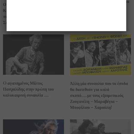
παρέα στις 15-6-2017 στο θέατρο
Ο Γιάννης Χαρούλης στο
βράχων!!!
Κατράκειο Θέατρο για 2
παραστάσεις μέσα στον
Σεπτέμβρη!!
O αγαπημένος Μίλτος
Άλλη μία συναυλία που τα έσοδα
Πασχαλίδης στην πρώτη του
θα διατεθούν για καλό
καλοκαιρινή συναυλία ….
σκοπό…..με τους εξαιρετικούς
Ζουγανέλη – Μαραβέγια –
Μποφίλιου – Χαρούλη!