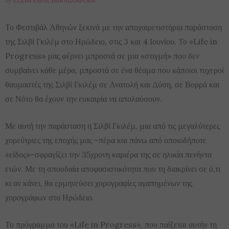
by
ELENI PAPACHARALAMPOUS
Το Φεστιβάλ Αθηνών ξεκινά με την αποχαιρετιστήρια παράσταση
της Σιλβί Γκιλέμ στο Ηρώδειο, στις 3 και 4 Ιουνίου. Το «Life in
Progress» μας φέρνει μπροστά σε μια «στιγμή» που δεν
συμβαίνει κάθε μέρα, μπροστά σε ένα θέαμα που κάποιοι τυχεροί
θαυμαστές της Σιλβί Γκιλέμ σε Ανατολή και Δύση, σε Βορρά και
σε Νότο θα έχουν την ευκαιρία να απολαύσουν.
Με αυτή την παράσταση η Σιλβί Γκιλέμ, μια από τις μεγαλύτερες
χορεύτριες της εποχής μας –πέρα και πάνω από οποιοδήποτε
«είδος»–σφραγίζει την 35χρονη καριέρα της σε ηλικία πενήντα
ετών. Με τη σπουδαία αποφασιστικότητα που τη διακρίνει σε ό,τι
κι αν κάνει, θα ερμηνεύσει χορογραφίες αγαπημένων της
χορογράφων στο Ηρώδειο.
Το πρόγραμμα του «Life in Progress», που παίζεται αυτήν τη