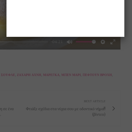
-04:21
Mute
Settings
Enter
fullscre
 ΣΟΥΦΛΈ
,
ΖΆΧΑΡΗ ΆΧΝΗ
,
ΜΑΡΈΓΚΑ
,
ΜΠΕΝ ΜΑΡΊ
,
ΠΈΦΤΟΥΝ ΒΡΟΧΉ
,
NEXT ARTICLE
 σε ένα
Φτιάξε σχέδια στα νύχια σου με οδοντικό νήμα!!
.
(βίντεο)