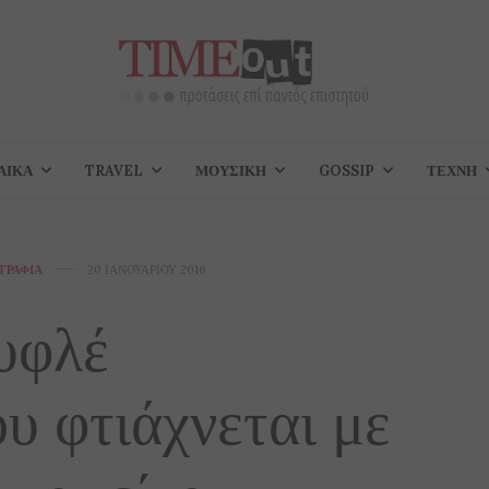
ΑΊΚΑ
TRAVEL
ΜΟΥΣΙΚΉ
GOSSIP
ΤΈΧΝΗ
ΓΡΑΦΊΑ
20 ΙΑΝΟΥΑΡΊΟΥ 2016
υφλέ
υ φτιάχνεται με