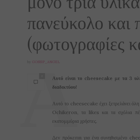
μόνο τρία υλικά
πανεύκολο και 
(φωτογραφίες κα
by
GOSSIP_ANGEL
0
Αυτό είναι το cheesecake με τα 3 υλ
διαδικτύου!
Αυτό το cheesecake έχει ξετρελάνει όλη
Ochikeron, τα likes και τα σχόλια π
εκατομμύρια χρήστες.
Δεν πρόκειται για ένα συνηθισμένο che