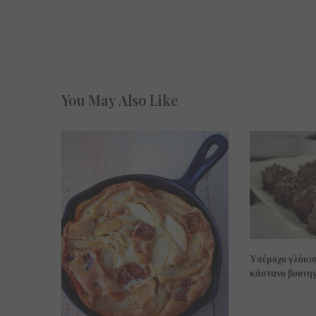
You May Also Like
Υπέροχο γλύκι
κάστανο βουτηγ