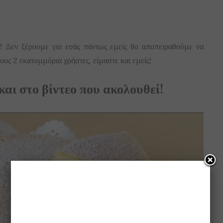
! Δεν ξέρουμε για εσάς πάντως εμείς θα αποπειραθούμε να
ους 2 εκατομμύρια χρήστες, είμαστε και εμείς!
και στο βίντεο που ακολουθεί!
Play