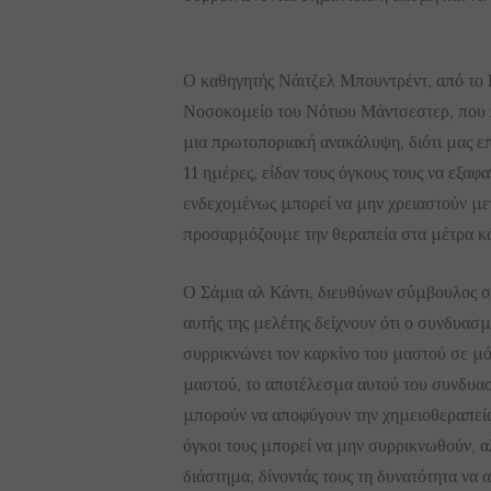
Ο καθηγητής Νάιτζελ Μπουντρέντ, από το
Νοσοκομείο του Νότιου Μάντσεστερ, που π
μια πρωτοποριακή ανακάλυψη, διότι μας ε
11 ημέρες, είδαν τους όγκους τους να εξαφ
ενδεχομένως μπορεί να μην χρειαστούν με
προσαρμόζουμε την θεραπεία στα μέτρα κά
Ο Σάμια αλ Κάντι, διευθύνων σύμβουλος
αυτής της μελέτης δείχνουν ότι ο συνδυασ
συρρικνώνει τον καρκίνο του μαστού σε μόλ
μαστού, το αποτέλεσμα αυτού του συνδυασ
μπορούν να αποφύγουν την χημειοθεραπεία κ
όγκοι τους μπορεί να μην συρρικνωθούν, α
διάστημα, δίνοντάς τους τη δυνατότητα να