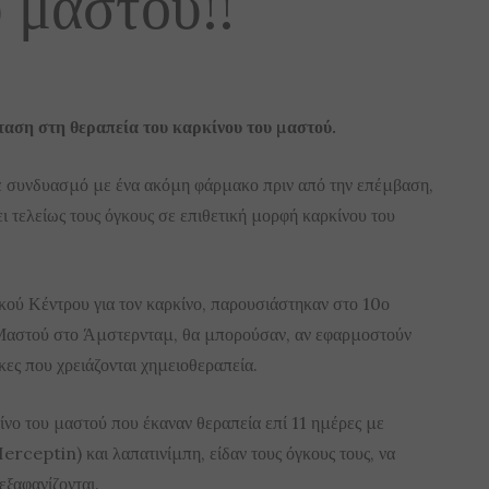
 μαστού!!
ταση στη θεραπεία του καρκίνου του μαστού.
 συνδυασμό με ένα ακόμη φάρμακο πριν από την επέμβαση,
ι τελείως τους όγκους σε επιθετική μορφή καρκίνου του
κού Κέντρου για τον καρκίνο, παρουσιάστηκαν στο 10ο
 Μαστού στο Άμστερνταμ, θα μπορούσαν, αν εφαρμοστούν
κες που χρειάζονται χημειοθεραπεία.
νο του μαστού που έκαναν θεραπεία επί 11 ημέρες με
rceptin) και λαπατινίμπη, είδαν τους όγκους τους, να
εξαφανίζονται.