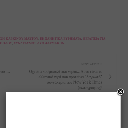
ΙΣΗ ΚΑΡΚΊΝΟΥ ΜΑΣΤΟΎ
,
ΕΚΠΛΗΚΤΙΚΆ ΕΥΡΉΜΑΤΑ
,
ΘΕΡΑΠΕΊΑ ΓΙΑ
ΈΘΟΔΟΣ
,
ΣΥΝΔΥΑΣΜΌΣ ΔΎΟ ΦΑΡΜΆΚΩΝ
NEXT ARTICLE
 .....
Όχι στα κοσμοπολίτικα νησιά... Αυτό είναι το
ελληνικό νησί που προτείνει “δαγκωτό”
συντάκτρια των New York Times
(φωτογραφίες)!