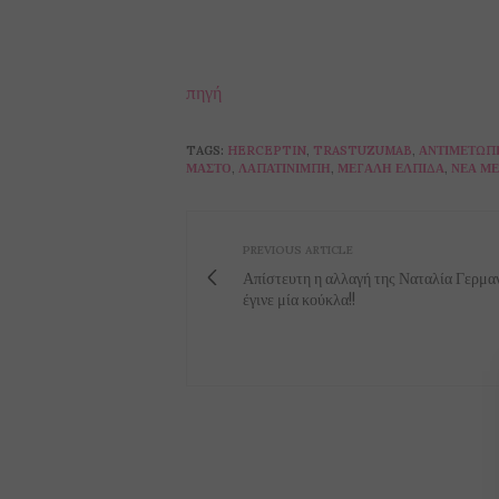
πηγή
TAGS:
HERCEPTIN
,
TRASTUZUMAB
,
ΑΝΤΙΜΕΤΏΠ
ΜΑΣΤΌ
,
ΛΑΠΑΤΙΝΊΜΠΗ
,
ΜΕΓΆΛΗ ΕΛΠΊΔΑ
,
ΝΈΑ Μ
PREVIOUS ARTICLE
Απίστευτη η αλλαγή της Ναταλία Γερμανού
έγινε μία κούκλα!!