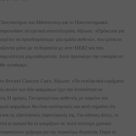
 Πανεπιστήμιο του Μάνστεστερ και το Πανεπιστημιακό
αρουσίασε τα σχετικά αποτελέσματα, δήλωσε: «Πρόκειται για
πιτρέπει να προσδιορίσουμε μια ομάδα ασθενών, που μέσα σε
ανίζονται μόνο με τη θεραπεία με αντι-HER2 και που
ταγενέστερη χημειοθεραπεία. Αυτό προσφέρει την ευκαιρία να
θε γυναίκας».
 στο Breast Cancer Care, δήλωσε: «Τα εκπληκτικά ευρήματα
μός αυτών των δύο φαρμάκων έχει την δυνατότητα να
ις 11 ημέρες. Για ορισμένους ασθενείς με καρκίνο του
μού φαρμάκων θα είναι εκπληκτικές και αυτό σημαίνει ότι
αι τις εξαντλητικές παρενέργειές της. Για κάποιες άλλες, οι
λλά οι γιατροί θα το γνωρίζουν σε πολύ σύντομο χρονικό
 αποφασίσουν γρήγορα για την περαιτέρω θεραπεία. Παρά το