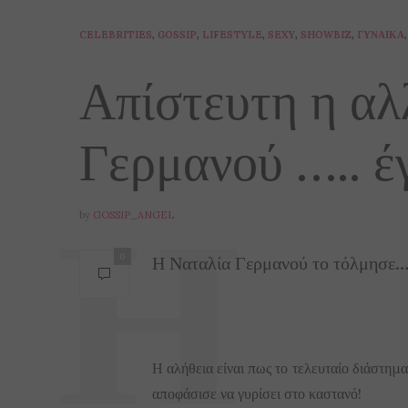
CELEBRITIES
,
GOSSIP
,
LIFESTYLE
,
SEXY
,
SHOWBIZ
,
ΓΥΝΑΊΚΑ
,
Απίστευτη η αλ
Γερμανού ….. έγ
by
GOSSIP_ANGEL
Η Ναταλία Γερμανού το τόλμησ
0
…………. και άλλα
Η αλήθεια είναι πως το τελευταίο διάστημα
αποφάσισε να γυρίσει στο καστανό!