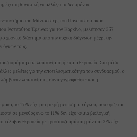
τη, έχει τη δυναμική να αλλάξει τα δεδομένα».
Πανεπιστήμιο του Μάντσεστερ, του Πανεπιστημιακού
ου Ινστιτούτου Έρευνας για τον Καρκίνο, μελέτησαν 257
μο χρονικό διάστημα από την αρχική διάγνωση μέχρι την
ν όγκων τους.
αστουζουμάμπη είτε λαπατινίμπη ή καμία θεραπεία. Στα μέσα
ό άλλες μελέτες για την αποτελεσματικότητα του συνδυασμού, ο
υ λάμβαναν λαπατινίμπη, συνταγογραφήθηκε και η
ρμακα, το 17% είχε μια μικρή μείωση του όγκου, που ορίζεται
λιοστά σε μέγεθος ενώ το 11% δεν είχε καμία βιολογική
ς που έλαβαν θεραπεία με τραστουζουμάμπη μόνο το 3% είχε