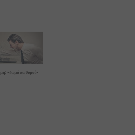
όμη; -δωμάτια θυμού-