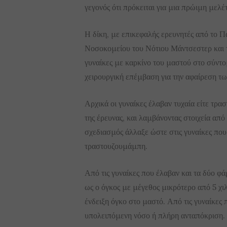
γεγονός ότι πρόκειται για μια πρώιμη μελέ
Η δίκη, με επικεφαλής ερευνητές από το 
Νοσοκομείου του Νότιου Μάντσεστερ και τ
γυναίκες με καρκίνο του μαστού στο σύντο
χειρουργική επέμβαση για την αφαίρεση τω
Αρχικά οι γυναίκες έλαβαν τυχαία είτε τρ
της έρευνας, και λαμβάνοντας στοιχεία απ
σχεδιασμός άλλαξε ώστε στις γυναίκες πο
τραστουζουμάμπη.
Από τις γυναίκες που έλαβαν και τα δύο φά
ως ο όγκος με μέγεθος μικρότερο από 5 χι
ένδειξη όγκο στο μαστό. Από τις γυναίκε
υπολειπόμενη νόσο ή πλήρη ανταπόκριση.