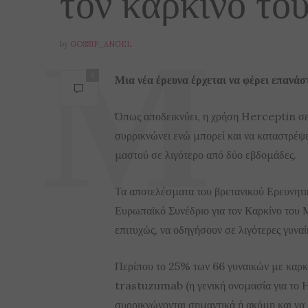
τον καρκίνο του
by
GOSSIP_ANGEL
0
Μια νέα έρευνα έρχεται να φέρει επανάσ
Όπως αποδεικνύει, η χρήση Herceptin σε
συρρικνώνει ενώ μπορεί και να καταστρέψε
μαστού σε λιγότερο από δύο εβδομάδες.
Τα αποτελέσματα του βρετανικού Ερευνητι
Ευρωπαϊκό Συνέδριο για τον Καρκίνο του
επιτυχώς, να οδηγήσουν σε λιγότερες γυναί
Περίπου το 25% των 66 γυναικών με καρκί
trastuzumab (η γενική ονομασία για το He
συρρικνώνονται σημαντικά ή ακόμη και να 