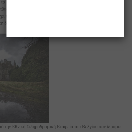
το 1907, όταν τοποθετήθηκε και ο πύργος του ρολογιού ύψους
τθικό κτίριο των 200 δωματίων, πλαισίωναν μεγάλης έκτασης
χρι τον Β’ Παγκόσμιο Πόλεμο. Την περίοδο εκείνη το κάστρο
τη διάρκεια της Μάχης του Βελγίου η περιοχή ενεπλάκη σε
πό την Εθνική Σιδηροδρομική Εταιρεία του Βελγίου σαν ίδρυμα