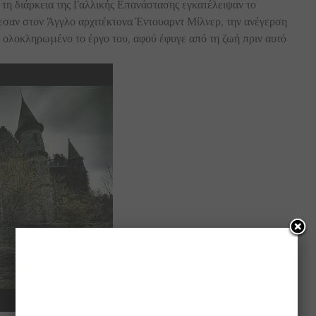
η διάρκεια της Γαλλικής Επανάστασης εγκατέλειψαν το
σαν στον Άγγλο αρχιτέκτονα Έντουαρντ Μίλνερ, την ανέγερση
 ολοκληρωμένο το έργο του, αφού έφυγε από τη ζωή πριν αυτό