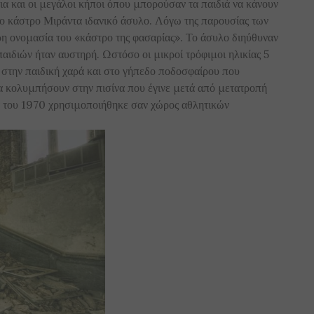
α και οι μεγάλοι κήποι όπου μπορούσαν τα παιδιά να κάνουν
το κάστρο Μιράντα ιδανικό άσυλο. Λόγω της παρουσίας των
ερη ονομασία του «κάστρο της φασαρίας». Το άσυλο διηύθυναν
παιδιών ήταν αυστηρή. Ωστόσο οι μικροί τρόφιμοι ηλικίας 5
ν στην παιδική χαρά και στο γήπεδο ποδοσφαίρου που
να κολυμπήσουν στην πισίνα που έγινε μετά από μετατροπή
ία του 1970 χρησιμοποιήθηκε σαν χώρος αθλητικών