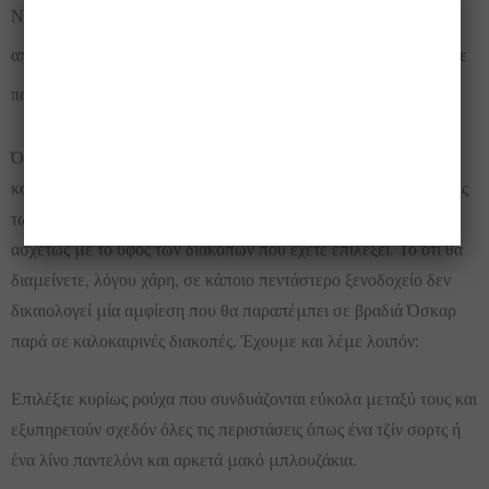
Νευρικός Κύριος» του Δημήτρη Ψαθά, σας φέρνει στο νου κάτι
από την προετοιμασία βαλίτσας θερινών διακοπών τότε δεν έχετε
παρά να ακολουθήσετε κατά γράμμα την παρακάτω λίστα…
Όσον αφορά στα ρούχα που θα πάρετε μαζί σας φροντίστε να
καλύπτουν _χωρίς να υπερκαλύπτουν _ σε ποσότητα τις ημέρες
των διακοπών σας και να είναι λιτά, απέριττα και πρακτικά
ασχέτως με το ύφος των διακοπών που έχετε επιλέξει. Το ότι θα
διαμείνετε, λόγου χάρη, σε κάποιο πεντάστερο ξενοδοχείο δεν
δικαιολογεί μία αμφίεση που θα παραπέμπει σε βραδιά Όσκαρ
παρά σε καλοκαιρινές διακοπές. Έχουμε και λέμε λοιπόν:
Επιλέξτε κυρίως ρούχα που συνδυάζονται εύκολα μεταξύ τους και
εξυπηρετούν σχεδόν όλες τις περιστάσεις όπως ένα τζίν σορτς ή
ένα λίνο παντελόνι και αρκετά μακό μπλουζάκια.