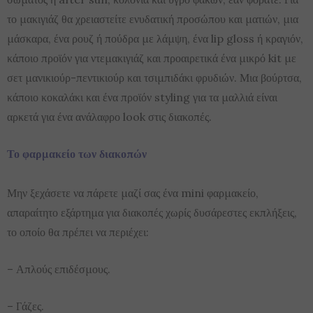
το μακιγιάζ θα χρειαστείτε ενυδατική προσώπου και ματιών, μια
μάσκαρα, ένα ρουζ ή πούδρα με λάμψη, ένα lip gloss ή κραγιόν,
κάποιο προϊόν για ντεμακιγιάζ και προαιρετικά ένα μικρό kit με
σετ μανικιούρ-πεντικιούρ και τσιμπιδάκι φρυδιών. Μια βούρτσα,
κάποιο κοκαλάκι και ένα προϊόν styling για τα μαλλιά είναι
αρκετά για ένα ανάλαφρο look στις διακοπές.
Το φαρμακείο των διακοπών
Μην ξεχάσετε να πάρετε μαζί σας ένα mini φαρμακείο,
απαραίτητο εξάρτημα για διακοπές χωρίς δυσάρεστες εκπλήξεις,
το οποίο θα πρέπει να περιέχει:
– Απλούς επιδέσμους.
– Γάζες.