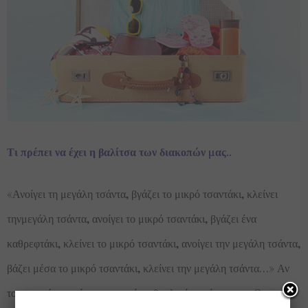
Τι πρέπει να έχει η βαλίτσα των διακοπών μας..
«Ανοίγει τη μεγάλη τσάντα, βγάζει το μικρό τσαντάκι, κλείνει
τηνμεγάλη τσάντα, ανοίγει το μικρό τσαντάκι, βγάζει ένα
καθρεφτάκι, κλείνει το μικρό τσαντάκι, ανοίγει την μεγάλη τσάντα,
βάζει μέσα το μικρό τσαντάκι, κλείνει την μεγάλη τσάντα…» Αν
το παραπάνω απόσπασμα από το θρυλικό μονόπρακτο «Ο