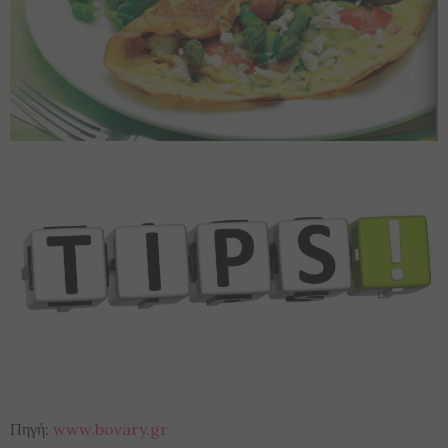
Πηγή:
www.bovary.gr