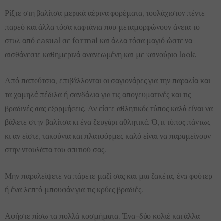
Ρίξτε στη βαλίτσα μερικά αέρινα φορέματα, τουλάχιστον πέντε
παρεό και άλλα τόσα καφτάνια που μεταμορφώνουν άνετα το
στυλ από casual σε formal και άλλα τόσα μαγιό ώστε να
αισθάνεστε καθημερινά ανανεωμένη και με καινούριο look.
Από παπούτσια, επιβάλλονται οι σαγιονάρες για την παραλία και
τα χαμηλά πέδιλα ή σανδάλια για τις απογευματινές και τις
βραδινές σας εξορμήσεις. Αν είστε αθλητικός τύπος καλό είναι να
βάλετε στην βαλίτσα κι ένα ζευγάρι αθλητικά. Ό,τι τύπος πάντως
κι αν είστε, τακούνια και πλατφόρμες καλό είναι να παραμείνουν
στην ντουλάπα του σπιτιού σας.
Μην παραλείψετε να πάρετε μαζί σας και μια ζακέτα, ένα φούτερ
ή ένα λεπτό μπουφάν για τις κρύες βραδιές.
Αφήστε πίσω τα πολλά κοσμήματα. Ένα-δύο κολιέ και άλλα