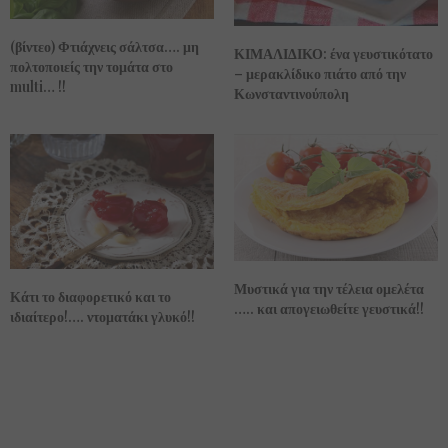
(βίντεο) Φτιάχνεις σάλτσα…. μη
ΚΙΜΑΛΙΔΙΚΟ: ένα γευστικότατο
πολτοποιείς την τομάτα στο
– μερακλίδικο πιάτο από την
multi… !!
Κωνσταντινούπολη
Μυστικά για την τέλεια ομελέτα
Κάτι το διαφορετικό και το
….. και απογειωθείτε γευστικά!!
ιδιαίτερο!…. ντοματάκι γλυκό!!