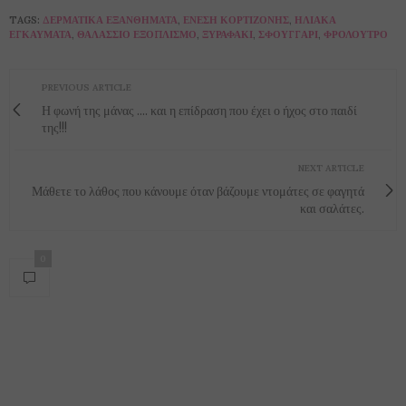
TAGS:
ΔΕΡΜΑΤΙΚΆ ΕΞΑΝΘΉΜΑΤΑ
,
ΈΝΕΣΗ ΚΟΡΤΙΖΌΝΗΣ
,
ΗΛΙΑΚΆ
ΕΓΚΑΎΜΑΤΑ
,
ΘΑΛΆΣΣΙΟ ΕΞΟΠΛΙΣΜΌ
,
ΞΥΡΑΦΆΚΙ
,
ΣΦΟΥΓΓΆΡΙ
,
ΦΡΌΛΟΥΤΡΟ
PREVIOUS ARTICLE
Η φωνή της μάνας .... και η επίδραση που έχει ο ήχος στο παιδί
της!!!
NEXT ARTICLE
Μάθετε το λάθος που κάνουμε όταν βάζουμε ντομάτες σε φαγητά
και σαλάτες.
0