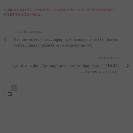
TAGS:
ΝΤΟΜΆΤΕΣ
,
ΟΜΕΛΈΤΑ
,
ΣΑΛΆΤΑ
,
ΣΠΌΡΙΑ
,
ΣΠΌΡΟΙ ΝΤΟΜΆΤΑΣ
,
ΦΑΓΗΤΌ ΚΑΤΣΑΡΌΛΑΣ
PREVIOUS ARTICLE
Έτοιμοι για διακοπές... πήραμε όλα τα απαραίτητα??? Για εσάς
που ετοιμάζετε ταξίδι αυτό το θέμα σας αφορά
NEXT ARTICLE
[photos-video] Για τους λάτρεις του αισθησιακού «TANGO»
…. o χορός του πάθους!!
0