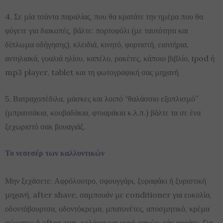
4. Σε μία τσάντα παραλίας, που θα κρατάτε την ημέρα που θα
φύγετε για διακοπές, βάλτε: πορτοφόλι (με ταυτότητα και
δίπλωμα οδήγησης), κλειδιά, κινητό, φορτιστή, εισιτήρια,
αντηλιακά, γυαλιά ηλίου, καπέλο, ρακέτες, κάποιο βιβλίο, ipod ή
mp3 player, tablet και τη φωτογραφική σας μηχανή
5. Βατραχοπέδιλα, μάσκες και λοιπό “θαλάσσιο εξοπλισμό”
(μπρατσάκια, κουβαδάκια, φτυαράκια κ.λ.π.) βάλτε τα σε ένα
ξεχωριστό σακ βουαγιάζ.
Το νεσεσέρ των καλλυντικών
Μην ξεχάσετε: Αφρόλουτρο, σφουγγάρι, ξυραφάκι ή ξυριστική
μηχανή, after shave, σαμπουάν με conditioner για ευκολία,
οδοντόβουρτσα, οδοντόκρεμα, μπατονέτες, αποσμητικό, κρέμα
σώματος ή after sun, κολόνια και υγρό φακών, εάν φοράτε. Για