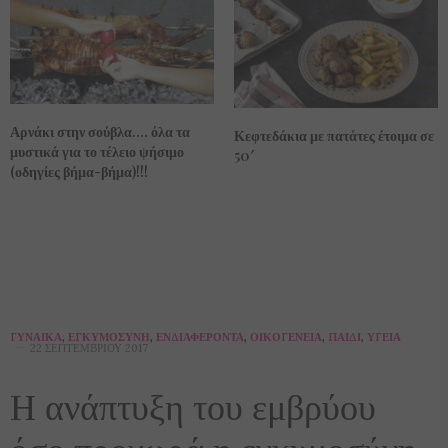
Αρνάκι στην σούβλα…. όλα τα
Κεφτεδάκια με πατάτες έτοιμα σε
μυστικά για το τέλειο ψήσιμο
50′
(οδηγίες βήμα-βήμα)!!!
ΓΥΝΑΊΚΑ
,
ΕΓΚΥΜΟΣΎΝΗ
,
ΕΝΔΙΑΦΈΡΟΝΤΑ
,
ΟΙΚΟΓΈΝΕΙΑ
,
ΠΑΙΔΊ
,
ΥΓΕΊΑ
22 ΣΕΠΤΕΜΒΡΊΟΥ 2017
Η ανάπτυξη του εμβρύου
όσο προχωρά η εγκυμοσύνη