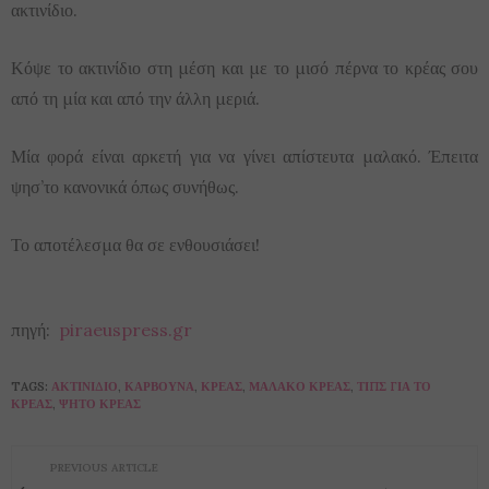
ακτινίδιο.
Κόψε το ακτινίδιο στη μέση και με το μισό πέρνα το κρέας σου
από τη μία και από την άλλη μεριά.
Μία φορά είναι αρκετή για να γίνει απίστευτα μαλακό. Έπειτα
ψησ’το κανονικά όπως συνήθως.
Το αποτέλεσμα θα σε ενθουσιάσει!
πηγή:
piraeuspress.gr
TAGS:
ΑΚΤΙΝΊΔΙΟ
,
ΚΆΡΒΟΥΝΑ
,
ΚΡΈΑΣ
,
ΜΑΛΑΚΌ ΚΡΈΑΣ
,
ΤΙΠΣ ΓΙΑ ΤΟ
ΚΡΈΑΣ
,
ΨΗΤΌ ΚΡΈΑΣ
PREVIOUS ARTICLE