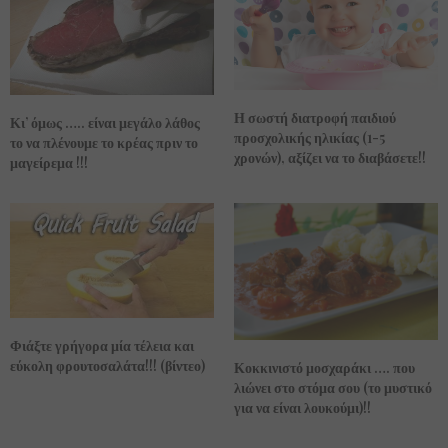
Η σωστή διατροφή παιδιού
Κι’ όμως ….. είναι μεγάλο λάθος
προσχολικής ηλικίας (1-5
το να πλένουμε το κρέας πριν το
χρονών), αξίζει να το διαβάσετε!!
μαγείρεμα !!!
Φιάξτε γρήγορα μία τέλεια και
εύκολη φρουτοσαλάτα!!! (βίντεο)
Κοκκινιστό μοσχαράκι …. που
λιώνει στο στόμα σου (το μυστικό
για να είναι λουκούμι)!!