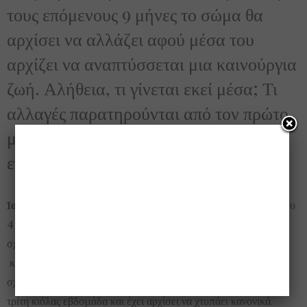
τους επόμενους 9 μήνες το σώμα θα
αρχίσει να αλλάζει αφού μέσα του
αρχίζει να αναπτύσσεται μια καινούργια
ζωή. Αλήθεια, τι γίνεται εκεί μέσα; Τι
αλλαγές παρατηρούνται από τον πρώτο
μήνα και πώς διαμορφώνονται όσο η
εγκυμοσύνη προχωρά;
1ος Μήνας
: Στο τέλος του πρώτου μήνα το έμβρυο είναι περίπου
4 χιλιοστά και ζυγίζει μόλις ένα γραμμάριο. Έχουν αρχίσει να
σχηματίζονται το πάνω και το κάτω μέρος του σώματός του
καθώς και οι πλευρές του. Τη δεύτερη εβδομάδα δε έχει
σχηματιστεί ο νωτιαίος μυελός. Η καρδιά του υπάρχει από την
τρίτη κιόλας εβδομάδα και έχει αρχίσει να χτυπάει κανονικά.