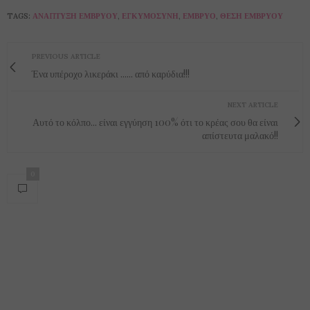
TAGS:
ΑΝΆΠΤΥΞΗ ΕΜΒΡΎΟΥ
,
ΕΓΚΥΜΟΣΎΝΗ
,
ΕΜΒΡΥΟ
,
ΘΈΣΗ ΕΜΒΡΎΟΥ
PREVIOUS ARTICLE
Ένα υπέροχο λικεράκι ...... από καρύδια!!!
NEXT ARTICLE
Αυτό το κόλπο... είναι εγγύηση 100% ότι το κρέας σου θα είναι
απίστευτα μαλακό!!
0