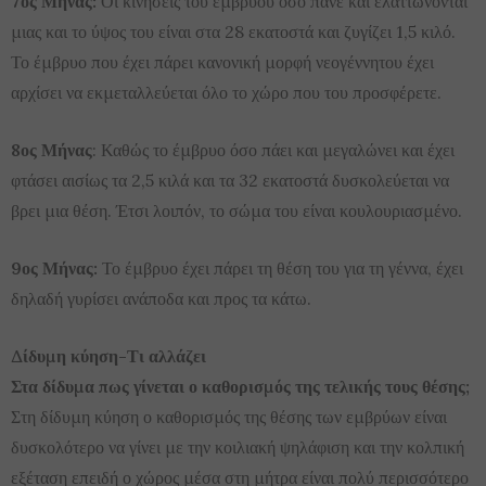
7ος Μήνας:
Οι κινήσεις του εμβρύου όσο πάνε και ελαττώνονται
μιας και το ύψος του είναι στα 28 εκατοστά και ζυγίζει 1,5 κιλό.
Το έμβρυο που έχει πάρει κανονική μορφή νεογέννητου έχει
αρχίσει να εκμεταλλεύεται όλο το χώρο που του προσφέρετε.
8ος Μήνας
: Καθώς το έμβρυο όσο πάει και μεγαλώνει και έχει
φτάσει αισίως τα 2,5 κιλά και τα 32 εκατοστά δυσκολεύεται να
βρει μια θέση. Έτσι λοιπόν, το σώμα του είναι κουλουριασμένο.
9ος Μήνας:
Το έμβρυο έχει πάρει τη θέση του για τη γέννα, έχει
δηλαδή γυρίσει ανάποδα και προς τα κάτω.
Δίδυμη κύηση-Τι αλλάζει
Στα δίδυμα πως γίνεται ο καθορισμός της τελικής τους θέσης;
Στη δίδυμη κύηση ο καθορισμός της θέσης των εμβρύων είναι
δυσκολότερο να γίνει με την κοιλιακή ψηλάφιση και την κολπική
εξέταση επειδή ο χώρος μέσα στη μήτρα είναι πολύ περισσότερο