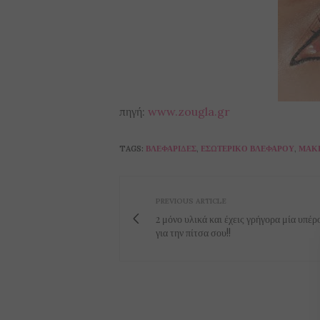
πηγή:
www.zougla.gr
TAGS:
ΒΛΕΦΑΡΊΔΕΣ
,
ΕΣΩΤΕΡΙΚΌ ΒΛΕΦΆΡΟΥ
,
ΜΑΚΙ
PREVIOUS ARTICLE
2 μόνο υλικά και έχεις γρήγορα μία υπέρ
για την πίτσα σου!!