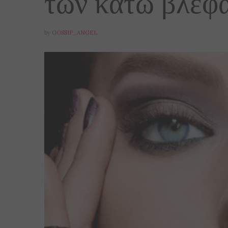
των κάτω βλεφα
by
GOSSIP_ANGEL