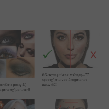
Θέλεις να φαίνεσαι νεώτερη…??
προσοχή στα 5 αυτά σημεία του
μακιγιάζ!!
 το τέλειο μακιγιάζ
 με το σχήμα τους-!!