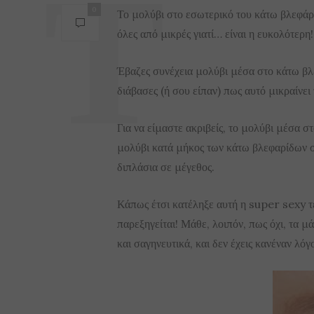
0
Το μολύβι στο εσωτερικό του κάτω βλεφάρ
όλες από μικρές γιατί… είναι η ευκολότερη!
Έβαζες συνέχεια μολύβι μέσα στο κάτω βλ
διάβασες (ή σου είπαν) πως αυτό μικραίνει 
Για να είμαστε ακριβείς, το μολύβι μέσα σ
μολύβι κατά μήκος των κάτω βλεφαρίδων σο
διπλάσια σε μέγεθος.
Κάπως έτσι κατέληξε αυτή η super sexy τ
παρεξηγείται! Μάθε, λοιπόν, πως όχι, τα μ
και σαγηνευτικά, και δεν έχεις κανέναν λόγο