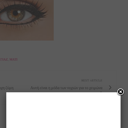
ΓΙΆΖ
,
ΜΆΤΙ
NEXT ARTICLE
οχη ζύμη
Αυτή είναι η μόδα των νυχιών για το χειμώνα
2017-2018