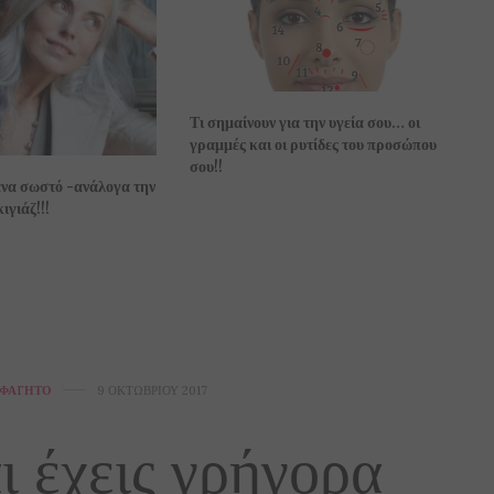
Τι σημαίνουν για την υγεία σου… οι
γραμμές και οι ρυτίδες του προσώπου
σου!!
ένα σωστό -ανάλογα την
ιγιάζ!!!
ΦΑΓΗΤΌ
9 ΟΚΤΩΒΡΊΟΥ 2017
ι έχεις γρήγορα