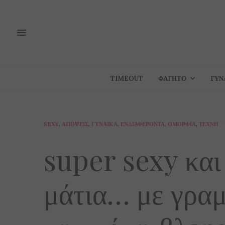
TIMEOUT
ΦΑΓΗΤΌ
ΓΥΝ
SEXY
,
ΑΠΌΨΕΙΣ
,
ΓΥΝΑΊΚΑ
,
ΕΝΔΙΑΦΈΡΟΝΤΑ
,
ΟΜΟΡΦΙΆ
,
ΤΈΧΝΗ
super sexy και
μάτια… με γρα