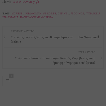
Πηγή:
www.bovary.gr
TAGS:
#DRESSLIKEAWOMAN
,
#SKORTS
,
CHANEL
,
JEGGINGS
,
ΓΥΝΑΙΚΕΊΑ
ΕΝΔΥΜΑΣΊΑ
,
ΠΑΝΤΕΛΌΝΙ ΜΕ ΦΌΡΕΜΑ.
PREVIOUS ARTICLE
Ο πρώτος ουρανοξύστης που θα περιστρέφεται .... στο Ντουμπάι!!!
(video)
NEXT ARTICLE
Ο συμπαθέστατος - ταλαντούχος Kωστής Μαραβέγιας και η
όμορφη σύντροφός του!! (φωτο)
0