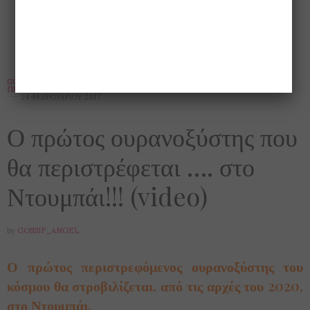
GOSSIP
,
ΑΠΌΨΕΙΣ
,
ΑΡΧΙΤΕΚΤΟΝΙΚΉ
,
ΒΊΝΤΕΟ
,
ΔΙΕΘΝΉ
,
ΕΝΔΙΑΦΈΡΟΝΤΑ
,
ΠΕΡΙΒΆΛΛΟΝ
,
ΠΕΡΊΕΡΓΑ
,
ΤΈΧΝΗ
24 ΦΕΒΡΟΥΑΡΊΟΥ 2017
Ο πρώτος ουρανοξύστης που
θα περιστρέφεται …. στο
Ντουμπάι!!! (video)
by
GOSSIP_ANGEL
Ο πρώτος περιστρεφόμενος ουρανοξύστης του
κόσμου θα στροβιλίζεται, από τις αρχές του 2020,
στο Ντουμπάι.