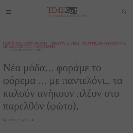
FASHION BEAUTY
,
GOSSIP
,
LIFESTYLE
,
SEXY
,
ΑΠΌΨΕΙΣ
,
ΕΝΔΙΑΦΈΡΟΝΤΑ
,
ΜΌΔΑ
,
ΟΜΟΡΦΙΆ
,
ΦΩΤΟΓΡΑΦΊΑ
24 ΦΕΒΡΟΥΑΡΊΟΥ 2017
Νέα μόδα… φοράμε το
φόρεμα … με παντελόνι.. τα
καλσόν ανήκουν πλέον στο
παρελθόν (φώτο).
by
GOSSIP_ANGEL