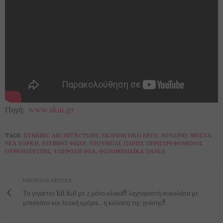
Πηγή:
www.skai.gr
TAGS:
DYNAMIC ARCHITECTURE
,
ΕΚΠΛΗΚΤΙΚΌ ΈΡΓΟ
,
ΛΟΝΔΊΝΟ
,
ΜΌΣΧΑ
,
ΝΈΑ ΥΌΡΚΗ
,
ΝΤΈΙΒΙΝΤ ΦΊΣΕΡ
,
ΝΤΟΥΜΠΆΪ
,
ΠΑΡΊΣΙ
,
ΠΕΡΙΣΤΡΕΦΌΜΕΝΟΣ
ΟΥΡΑΝΟΞΎΣΤΗΣ
,
ΥΠΈΡΟΧΗ ΘΈΑ
,
ΦΩΤΟΒΟΛΤΑΪΚΆ ΠΆΝΕΛ
PREVIOUS ARTICLE
Το γιγάντιο Kit Kat με 2 μόνο υλικά!!! λαχταριστή σοκολάτα με
μπισκότα και λευκή κρέμα... η κόλαση της γεύσης!!