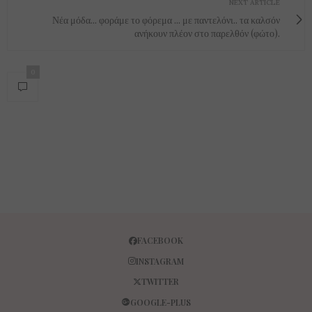
NEXT ARTICLE
Νέα μόδα... φοράμε το φόρεμα ... με παντελόνι.. τα καλσόν
ανήκουν πλέον στο παρελθόν (φώτο).
0
FACEBOOK
INSTAGRAM
TWITTER
GOOGLE-PLUS