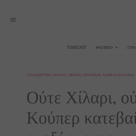
TIMEOUT
ΦΑΓΗΤΌ
ΓΥΝ
CELEBRITIES
,
GOSSIP
,
ΔΙΕΘΝΉ
,
ΠΟΛΙΤΙΚΉ
,
ΧΩΡΊΣ ΚΑΤΗΓΟΡΊΑ
Ούτε Χίλαρι, ο
Κούπερ κατεβαί