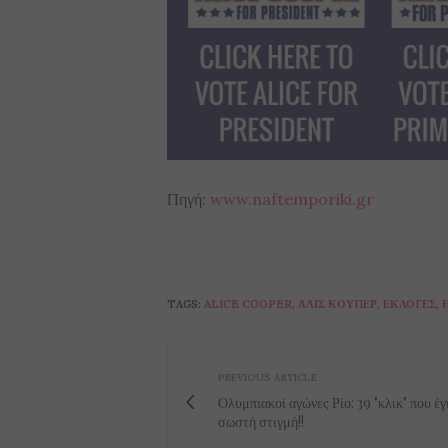
Πηγή:
www.naftemporiki.gr
TAGS:
ALICE COOPER
,
ΑΛΙΣ ΚΟΎΠΕΡ
,
ΕΚΛΟΓΈΣ
,
PREVIOUS ARTICLE
Ολυμπιακοί αγώνες Ρίο: 39 "κλικ" που έγ
σωστή στιγμή!!