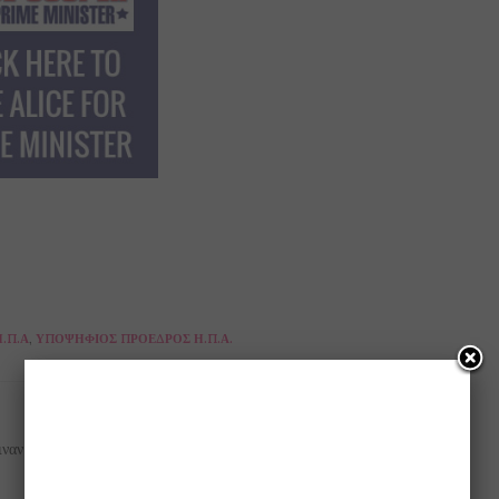
Η.Π.Α
,
ΥΠΟΨΉΦΙΟΣ ΠΡΌΕΔΡΟΣ Η.Π.Α.
NEXT ARTICLE
ιναν τη
«Όσο υπάρχεις θα υπάρχω»: Η Μαρινέλλα και ο
Αντώνης Ρέμος ενώνουν τις φωνές τους. Μαζί
τους και ο Χρήστος Νικολόπουλος!!