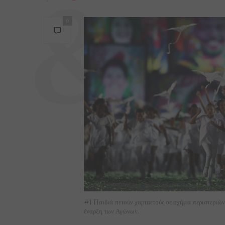
0
#1 Παιδιά πετούν χαρταετούς σε σχήμα περιστεριών
έναρξη των Αγώνων.