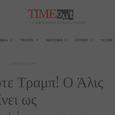
ΑΊΚΑ
TRAVEL
ΜΟΥΣΙΚΉ
GOSSIP
ΤΈΧΝΗ
23 ΑΥΓΟΎΣΤΟΥ 2016
ύτε Τραμπ! Ο Άλις
νει ως