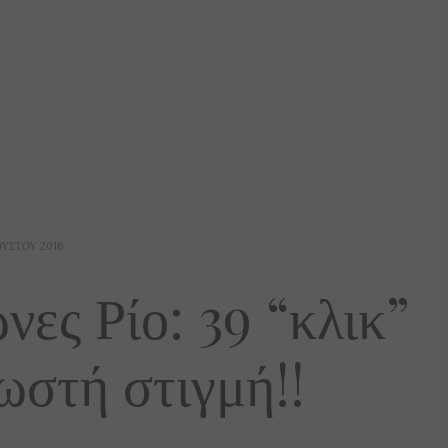
ΟΎΣΤΟΥ 2016
ες Ρίο: 39 “κλικ”
ωστή στιγμή!!