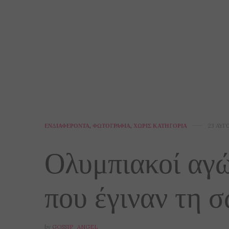
ΕΝΔΙΑΦΈΡΟΝΤΑ
,
ΦΩΤΟΓΡΑΦΊΑ
,
ΧΩΡΊΣ ΚΑΤΗΓΟΡΊΑ
23 ΑΥΓ
Ολυμπιακοί αγών
που έγιναν τη σ
by
GOSSIP_ANGEL