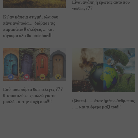
Είναι αγάπη ή έρωτας αυτό που
νιώθεις???
Κι’ αν κάποια στιγμή, όλα σου
πάνε ανάποδα…. διάβασε τις
παρακάτω 8 σκέψεις … και
σίγουρα όλα θα ισιώσουν!!!
Εσύ ποια πόρτα θα επέλεγες ???
θ’ αποκαλύψεις πολλά για το
(βίντεο)…… όταν ήρθε ο άνθρωπος
μυαλό και την ψυχή σου!!!!
….. και τι έφερε μαζί του!!!