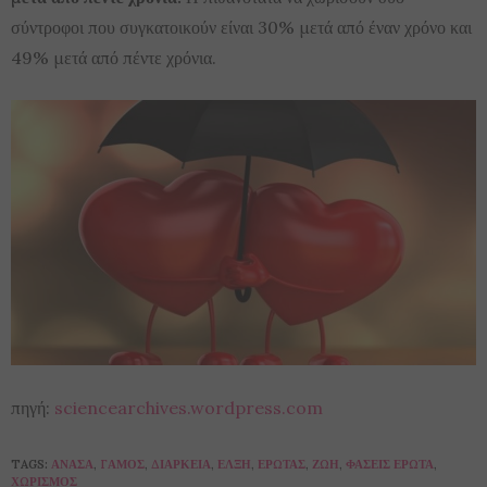
σύντροφοι που συγκατοικούν είναι 30% μετά από έναν χρόνο και
49% μετά από πέντε χρόνια.
πηγή:
sciencearchives.wordpress.com
TAGS:
ΑΝΆΣΑ
,
ΓΆΜΟΣ
,
ΔΙΆΡΚΕΙΑ
,
ΈΛΞΗ
,
ΈΡΩΤΑΣ
,
ΖΩΉ
,
ΦΆΣΕΙΣ ΈΡΩΤΑ
,
ΧΩΡΙΣΜΌΣ