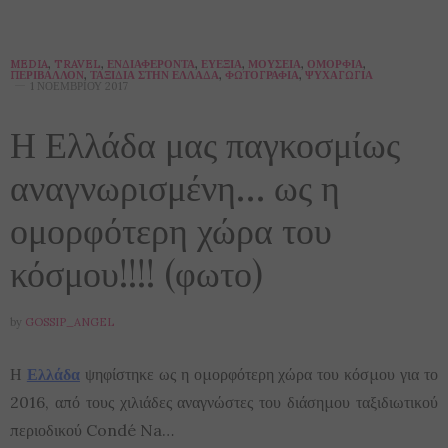
MEDIA
,
TRAVEL
,
ΕΝΔΙΑΦΈΡΟΝΤΑ
,
ΕΥΕΞΊΑ
,
ΜΟΥΣΕΊΑ
,
ΟΜΟΡΦΙΆ
,
ΠΕΡΙΒΆΛΛΟΝ
,
ΤΑΞΊΔΙΑ ΣΤΗΝ ΕΛΛΆΔΑ
,
ΦΩΤΟΓΡΑΦΊΑ
,
ΨΥΧΑΓΩΓΊΑ
1 ΝΟΕΜΒΡΊΟΥ 2017
Η Ελλάδα μας παγκοσμίως
αναγνωρισμένη… ως η
ομορφότερη χώρα του
κόσμου!!!! (φωτο)
by
GOSSIP_ANGEL
Η
Ελλάδα
ψηφίστηκε ως η ομορφότερη χώρα του κόσμου για το
2016, από τους χιλιάδες αναγνώστες του διάσημου ταξιδιωτικού
περιοδικού Condé Na…