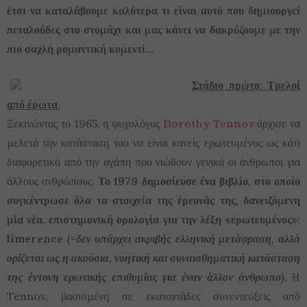
έτσι να καταλάβουμε καλύτερα τι είναι αυτό που δημιουργεί
πεταλούδες στο στομάχι και μας κάνει να δακρύζουμε με την
πιο σαχλή ρομαντική κομεντί…
Στάδιο πρώτο: Τρελοί
από έρωτα
Ξεκινώντας το 1965, η ψυχολόγος
Dorothy Tennov
άρχισε να
μελετά την κατάσταση του να είναι κανείς ερωτευμένος ως κάτι
διαφορετικό από την αγάπη που νιώθουν γενικά οι άνθρωποι για
άλλους ανθρώπους.
Το 1979 δημοσίευσε ένα βιβλίο, στο οποίο
συγκέντρωσε όλα τα στοιχεία της έρευνάς της, δανειζόμενη
μία νέα, επιστημονική ορολογία για την λέξη «ερωτευμένος»:
limerence
(=δεν υπάρχει ακριβής ελληνική μετάφραση, αλλά
ορίζεται ως η ακούσια, νοητική και συναισθηματική κατάσταση
της έντονη ερωτικής επιθυμίας για έναν άλλον άνθρωπο)
.
Η
Tennov, βασισμένη σε εκατοντάδες συνεντεύξεις από