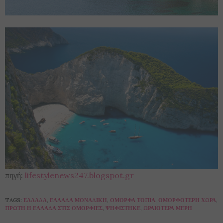
πηγή:
lifestylenews247.blogspot.gr
TAGS:
ΕΛΛΆΔΑ
,
ΕΛΛΆΔΑ ΜΟΝΑΔΙΚΉ
,
ΌΜΟΡΦΑ ΤΟΠΊΑ
,
ΟΜΟΡΦΌΤΕΡΗ ΧΏΡΑ
,
ΠΡΏΤΗ Η ΕΛΛΆΔΑ ΣΤΙΣ ΟΜΟΡΦΙΈΣ
,
ΨΗΦΊΣΤΗΚΕ
,
ΩΡΑΙΌΤΕΡΑ ΜΈΡΗ