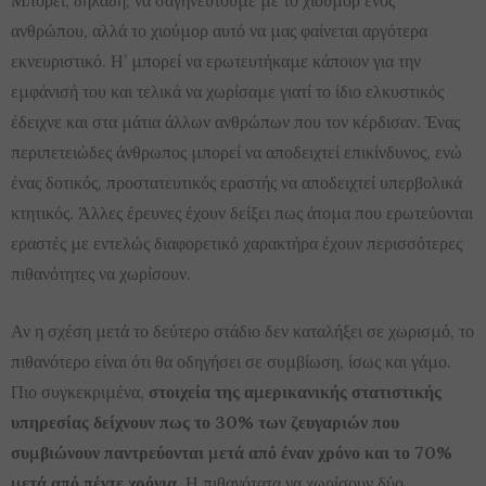
Μπορεί, δηλαδή, να σαγηνευτούμε με το χιούμορ ενός
ανθρώπου, αλλά το χιούμορ αυτό να μας φαίνεται αργότερα
εκνευριστικό. Η’ μπορεί να ερωτευτήκαμε κάποιον για την
εμφάνισή του και τελικά να χωρίσαμε γιατί το ίδιο ελκυστικός
έδειχνε και στα μάτια άλλων ανθρώπων που τον κέρδισαν. Ένας
περιπετειώδες άνθρωπος μπορεί να αποδειχτεί επικίνδυνος, ενώ
ένας δοτικός, προστατευτικός εραστής να αποδειχτεί υπερβολικά
κτητικός. Άλλες έρευνες έχουν δείξει πως άτομα που ερωτεύονται
εραστές με εντελώς διαφορετικό χαρακτήρα έχουν περισσότερες
πιθανότητες να χωρίσουν.
Αν η σχέση μετά το δεύτερο στάδιο δεν καταλήξει σε χωρισμό, το
πιθανότερο είναι ότι θα οδηγήσει σε συμβίωση, ίσως και γάμο.
Πιο συγκεκριμένα,
στοιχεία της αμερικανικής στατιστικής
υπηρεσίας δείχνουν πως το 30% των ζευγαριών που
συμβιώνουν παντρεύονται μετά από έναν χρόνο και το 70%
μετά από πέντε χρόνια.
Η πιθανότατα να χωρίσουν δύο