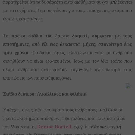
παρατηρείται ότι τα δυσάρεστα αυτά αισθήματα συχνά μπλέκονται
με τα ευχάριστα, δημιουργώντας για τους… πάσχοντες, ακόμα πιο
έντονες καταστάσεις.
Το πρώτο στάδιο του έρωτα διαρκεί, σύμφωνα με τους
επιστήμονες, από έξι έως δεκαοκτώ μήνες, σπανιότερα έως
τρία χρόνια.
Σταδιακά, όμως, ελαττώνεται γιατί οι άνθρωποι
συνηθίζουν να είναι ερωτευμένοι, ίσως με τον ίδιο τρόπο που
άλλοι άνθρωποι αναπτύσσουν σιγά-σιγά ανεκτικότητα στις
επιπτώσεις των παραισθησιογόνων.
Στάδιο δεύτερο: Αγκαλίτσες και φιλάκια
Υπάρχει, όμως, κάτι που κρατά τους ανθρώπους μαζί όταν τα
πρώτα σκιρτήματα παύσουν. Η ψυχολόγος του Πανεπιστημίου
του Wisconsin,
Denise Bartell
, εξηγεί:
«Κάποια στιγμή