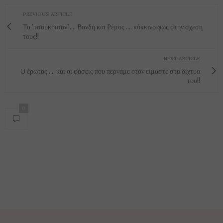
PREVIOUS ARTICLE
Τα "τσούκρισαν"..... Βανδή και Ρέμος .... κόκκινο φως στην σχέση
τους!!
NEXT ARTICLE
Ο έρωτας .... και οι φάσεις που περνάμε όταν είμαστε στα δίχτυα
του!!
0