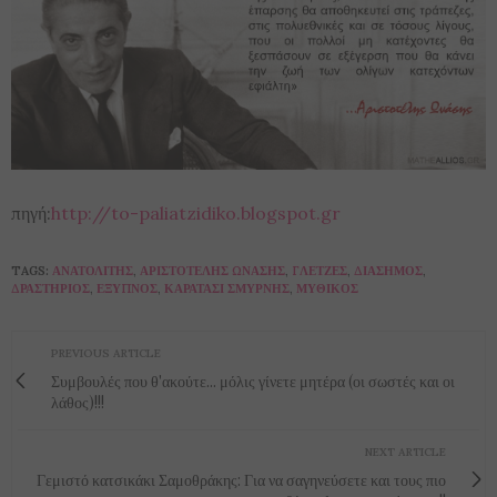
πηγή:
http://to-paliatzidiko.blogspot.gr
TAGS:
ΑΝΑΤΟΛΊΤΗΣ
,
ΑΡΙΣΤΟΤΈΛΗΣ ΩΝΆΣΗΣ
,
ΓΛΕΤΖΈΣ
,
ΔΙΆΣΗΜΟΣ
,
ΔΡΑΣΤΉΡΙΟΣ
,
ΈΞΥΠΝΟΣ
,
ΚΑΡΑΤΆΣΙ ΣΜΎΡΝΗΣ
,
ΜΥΘΙΚΌΣ
PREVIOUS ARTICLE
Συμβουλές που θ'ακούτε... μόλις γίνετε μητέρα (οι σωστές και οι
λάθος)!!!
NEXT ARTICLE
Γεμιστό κατσικάκι Σαμοθράκης: Για να σαγηνεύσετε και τους πιο