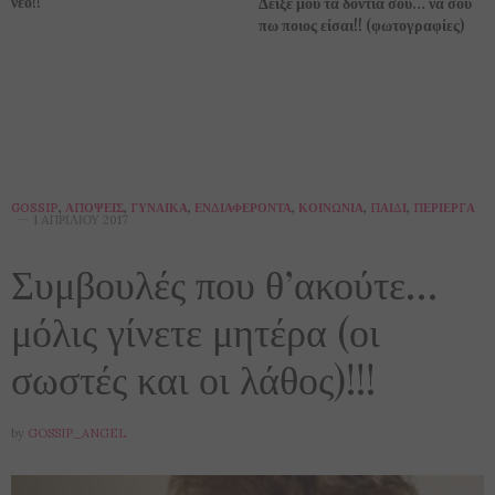
νέο!!
Δείξε μου τα δόντια σου… να σου
πω ποιος είσαι!! (φωτογραφίες)
GOSSIP
,
ΑΠΌΨΕΙΣ
,
ΓΥΝΑΊΚΑ
,
ΕΝΔΙΑΦΈΡΟΝΤΑ
,
ΚΟΙΝΩΝΊΑ
,
ΠΑΙΔΊ
,
ΠΕΡΊΕΡΓΑ
1 ΑΠΡΙΛΊΟΥ 2017
Συμβουλές που θ’ακούτε…
μόλις γίνετε μητέρα (οι
σωστές και οι λάθος)!!!
by
GOSSIP_ANGEL