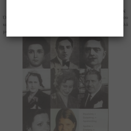
Εξουθενωμένος
Όταν έχασε το γιο του Αλέξανδρο, μου είπε: το βασίλειό μου
κατέρρευσε, έχτισα στην άμμο, που φεύγει μέσα από τα δάχτυλά
μου…