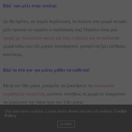
Βάλ’ του μέλι στην πιπίλα!
Δε θα πρέπει, σε καμία περίπτωση, να δώσετε στο μωρό να φάει
μέλι προτού το εγκρίνει ο παιδίατρός σας! Παρόλο είναι μια
τροφή με πολλαπλά οφέλη για τους ενήλικες και τα παιδιά
σε
μωρά κάτω των έξι μηνών τουλάχιστον, μπορεί να έχει ολέθριες
συνέπειες.
Βάλ’το στο γιο-γιο μόλις μάθει να κάθεται!
Μετά τον 18ο μήνα, μπορείτε να ξεκινήσετε τη
διαδικασία
εκμάθησης τουαλέτας
, ωστόσο, συνήθως τα μωρά δε σταματούν
να λερώνουν την πάνα πριν τον 24ο μήνα.
Our site uses cookies. Learn more about our use of cookies:
Cookie
Policy
Άστο να κλαίει!
Κάποια στιγμή θα κοιμηθεί..
ACCEPT