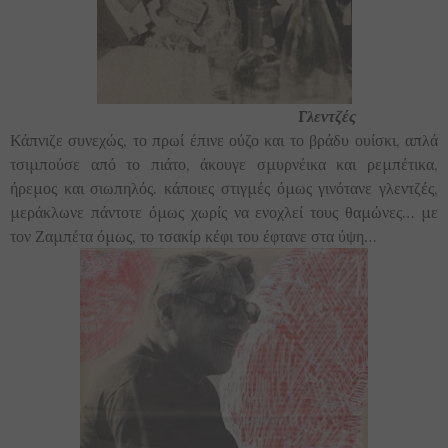
Γλεντζές
Κάπνιζε συνεχώς, το πρωί έπινε ούζο και το βράδυ ουίσκι, απλά
τσιμπούσε από το πιάτο, άκουγε σμυρνέικα και ρεμπέτικα,
ήρεμος και σιωπηλός. κάποιες στιγμές όμως γινότανε γλεντζές,
μεράκλωνε πάντοτε όμως χωρίς να ενοχλεί τους θαμώνες… με
τον Ζαμπέτα όμως, το τσακίρ κέφι του έφτανε στα ύψη…