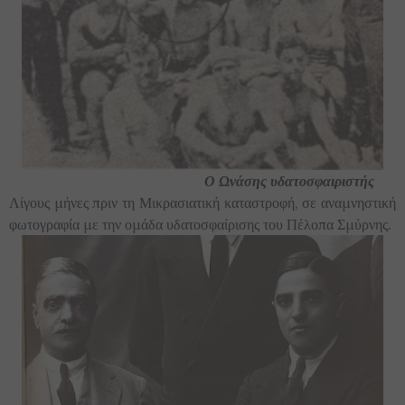
Ο Ωνάσης υδατοσφαιριστής
Λίγους μήνες πριν τη Μικρασιατική καταστροφή, σε αναμνηστική
φωτογραφία με την ομάδα υδατοσφαίρισης του Πέλοπα Σμύρνης.