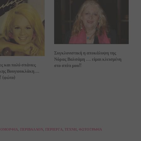
Συγκλονιστική η αποκάλυψη της
Νόρας Βαλσάμη …. είμαι κλεισμένη
ες και πολύ σπάνιες
στο σπίτι μου!!
ίκης Βουγιουκλάκη….
! (φώτο)
ΟΜΟΡΦΙΆ
,
ΠΕΡΙΒΆΛΛΟΝ
,
ΠΕΡΊΕΡΓΑ
,
ΤΈΧΝΗ
,
ΦΩΤΟΓΡΑΦΊΑ