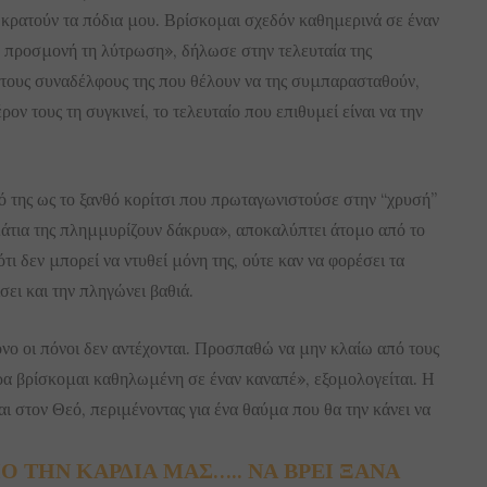
 κρατούν τα πόδια μου. Βρίσκομαι σχεδόν καθημερινά σε έναν
 προσμονή τη λύτρωση», δήλωσε στην τελευταία της
 τους συναδέλφους της που θέλουν να της συμπαρασταθούν,
ρον τους τη συγκινεί, το τελευταίο που επιθυμεί είναι να την
τό της ως το ξανθό κορίτσι που πρωταγωνιστούσε στην “χρυσή”
μάτια της πλημμυρίζουν δάκρυα», αποκαλύπτει άτομο από το
τι δεν μπορεί να ντυθεί μόνη της, ούτε καν να φορέσει τα
ίσει και την πληγώνει βαθιά.
νο οι πόνοι δεν αντέχονται. Προσπαθώ να μην κλαίω από τους
ρα βρίσκομαι καθηλωμένη σε έναν καναπέ», εξομολογείται. Η
 στον Θεό, περιμένοντας για ένα θαύμα που θα την κάνει να
 ΤΗΝ ΚΑΡΔΙΑ ΜΑΣ….. ΝΑ ΒΡΕΙ ΞΑΝΑ