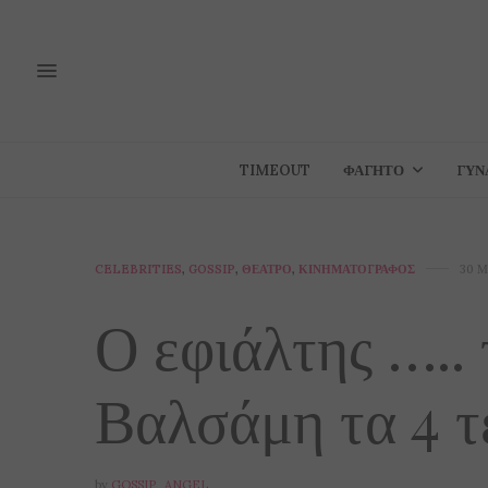
TIMEOUT
ΦΑΓΗΤΌ
ΓΥΝ
CELEBRITIES
,
GOSSIP
,
ΘΈΑΤΡΟ
,
ΚΙΝΗΜΑΤΟΓΡΆΦΟΣ
30 Μ
Ο εφιάλτης …..
Βαλσάμη τα 4 τε
by
GOSSIP_ANGEL