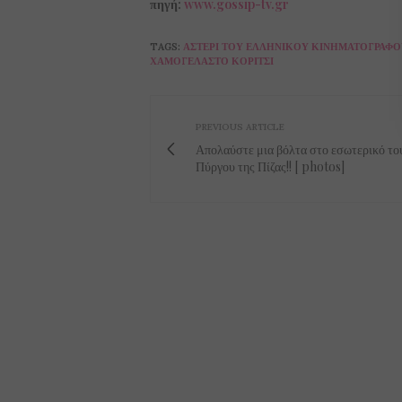
πηγή:
www.gossip-tv.gr
TAGS:
ΑΣΤΈΡΙ ΤΟΥ ΕΛΛΗΝΙΚΟΎ ΚΙΝΗΜΑΤΟΓΡΆΦΟ
ΧΑΜΟΓΕΛΑΣΤΌ ΚΟΡΊΤΣΙ
PREVIOUS ARTICLE
Απολαύστε μια βόλτα στο εσωτερικό το
Πύργου της Πίζας!! [ photos]