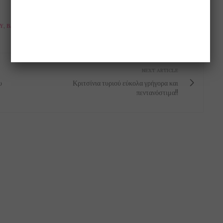
Υ
,
ΒΑΘΙΆ ΠΛΗΓΩΜΈΝΗ
,
ΕΡΡΊΚΟΥ ΑΝΔΡΈΟΥ
,
ΝΌΡΑ ΒΑΛΣΆΜΗ
,
NEXT ARTICLE
υ
Κριτσίνια τυριού εύκολα γρήγορα και
πεντανόστιμα!!