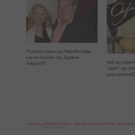
H μεγάλη πίκρα της Νόρα Βαλσάμη
και του συζύγου της, Ερρίκου
Από τις ελάχιστ
Ανδρέου!!!!
“φώτο” της Αλ
χωρίς μακιγιάζ!
TRAVEL
,
ΑΡΧΙΤΕΚΤΟΝΙΚΉ
,
ΔΙΕΘΝΉ
,
ΕΝΔΙΑΦΈΡΟΝΤΑ
,
ΜΟΥΣΙΚΉ
,
29 ΜΑΡΤΊΟΥ 2017