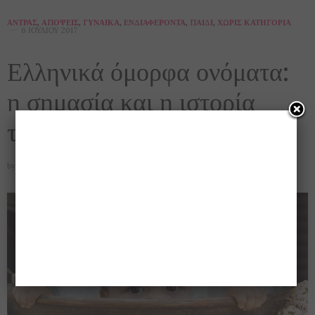
ΆΝΤΡΑΣ
,
ΑΠΌΨΕΙΣ
,
ΓΥΝΑΊΚΑ
,
ΕΝΔΙΑΦΈΡΟΝΤΑ
,
ΠΑΙΔΊ
,
ΧΩΡΊΣ ΚΑΤΗΓΟΡΊΑ
6 ΙΟΥΛΊΟΥ 2017
Ελληνικά όμορφα ονόματα:
η σημασία και η ιστορία
τους!!
by
GOSSIP_ANGEL