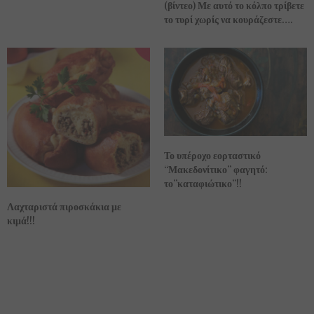
(βίντεο) Με αυτό το κόλπο τρίβετε
το τυρί χωρίς να κουράζεστε….
Το υπέροχο εορταστικό
“Μακεδονίτικο” φαγητό:
το”καταφιώτικο”!!
Λαχταριστά πιροσκάκια με
κιμά!!!