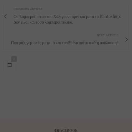
PREVIOUS ARTICLE
Οι "λαμπεροί" σταρ του Χόλιγουντ πριν και μετά το Photoshop:
Δεν είναι και τόσο λαμπεροί τελικά.
NEXT ARTICLE
Πιπεριές γεμιστές με κιμά και τυρί!!! ένα πιάτο σκέτη απόλαυση!!
0
FACEBOOK