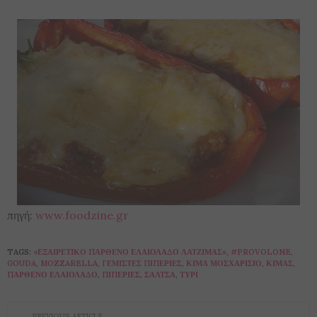
πηγή:
www.foodzine.gr
TAGS:
«ΕΞΑΙΡΕΤΙΚΌ ΠΑΡΘΈΝΟ ΕΛΑΙΌΛΑΔΟ ΛΑΤΖΙΜΆΣ»
,
#PROVOLONE
,
GOUDA
,
MOZZARELLA
,
ΓΕΜΙΣΤΈΣ ΠΙΠΕΡΙΈΣ
,
ΚΙΜΆ ΜΟΣΧΑΡΊΣΙΟ
,
ΚΙΜΆΣ
,
ΠΑΡΘΈΝΟ ΕΛΑΙΌΛΑΔΟ
,
ΠΙΠΕΡΙΈΣ
,
ΣΆΛΤΣΑ
,
ΤΥΡΊ
PREVIOUS ARTICLE