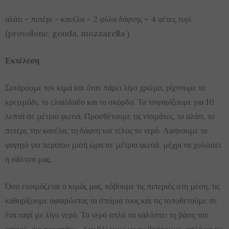
αλάτι – πιπέρι – κανέλα – 2 φύλα δάφνης – 4 φέτες τυρί
(provolone, gouda, mozzarella )
Εκτέλεση
Σοτάρουμε τον κιμά και όταν πάρει λίγο χρώμα, ρίχνουμε το
κρεμμύδι, το ελαιόλαδο και το σκόρδο. Τα τσιγαρίζουμε για 10
λεπτά σε μέτρια φωτιά. Προσθέτουμε τις ντομάτες, το αλάτι, το
πιπέρι, την κανέλα, τη δάφνη και τέλος το νερό. Αφήνουμε το
φαγητό για περίπου μισή ώρα σε μέτρια φωτιά, μέχρι να χυλώσει
η σάλτσα μας.
Όσο ετοιμάζεται ο κιμάς μας, κόβουμε τις πιπεριές στη μέση, τις
καθαρίζουμε αφαιρώντας τα σπόρια τους και τις τοποθετούμε σε
ένα ταψί με λίγο νερό. Το νερό απλά να καλύπτει τη βάση του
ταψιού, όχι παραπάνω. Δεν θέλουμε να τις βράσουμε, απλά να τις