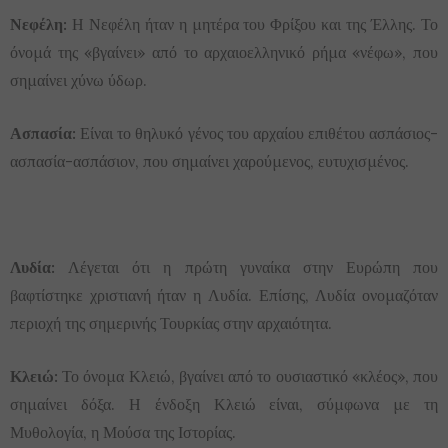
Νεφέλη:
Η Νεφέλη ήταν η μητέρα του Φρίξου και της Έλλης. Το
όνομά της «βγαίνει» από το αρχαιοελληνικό ρήμα «νέφω», που
σημαίνει χύνω ύδωρ.
Ασπασία:
Είναι το θηλυκό γένος του αρχαίου επιθέτου ασπάσιος-
ασπασία-ασπάσιον, που σημαίνει χαρούμενος, ευτυχισμένος.
Λυδία:
Λέγεται ότι η πρώτη γυναίκα στην Ευρώπη που
βαφτίστηκε χριστιανή ήταν η Λυδία. Επίσης, Λυδία ονομαζόταν
περιοχή της σημερινής Τουρκίας στην αρχαιότητα.
Κλειώ:
Το όνομα Κλειώ, βγαίνει από το ουσιαστικό «κλέος», που
σημαίνει δόξα. Η ένδοξη Κλειώ είναι, σύμφωνα με τη
Μυθολογία, η Μούσα της Ιστορίας.