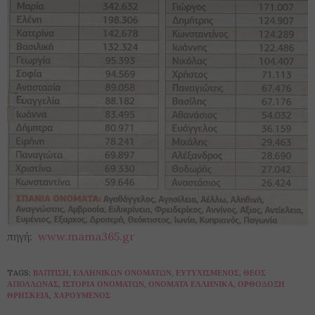
πηγή:
www.mama365.gr
TAGS:
ΒΆΠΤΙΣΗ
,
ΕΛΛΗΝΙΚΏΝ ΟΝΟΜΆΤΩΝ
,
ΕΥΤΥΧΙΣΜΈΝΟΣ
,
ΘΕΌΣ
ΑΠΌΛΛΩΝΑΣ
,
ΙΣΤΟΡΊΑ ΟΝΟΜΆΤΩΝ
,
ΟΝΌΜΑΤΑ ΕΛΛΗΝΙΚΆ
,
ΟΡΘΌΔΟΞΗ
ΘΡΗΣΚΕΊΑ
,
ΧΑΡΟΎΜΕΝΟΣ