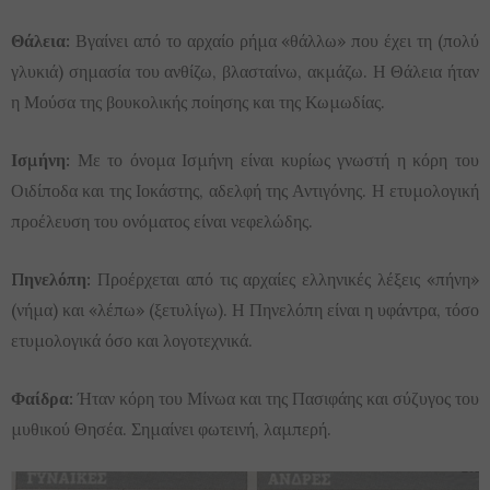
Θάλεια:
Βγαίνει από το αρχαίο ρήμα «θάλλω» που έχει τη (πολύ
γλυκιά) σημασία του ανθίζω, βλασταίνω, ακμάζω. Η Θάλεια ήταν
η Μούσα της βουκολικής ποίησης και της Κωμωδίας.
Ισμήνη:
Με το όνομα Ισμήνη είναι κυρίως γνωστή η κόρη του
Οιδίποδα και της Ιοκάστης, αδελφή της Αντιγόνης. Η ετυμολογική
προέλευση του ονόματος είναι νεφελώδης.
Πηνελόπη:
Προέρχεται από τις αρχαίες ελληνικές λέξεις «πήνη»
(νήμα) και «λέπω» (ξετυλίγω). Η Πηνελόπη είναι η υφάντρα, τόσο
ετυμολογικά όσο και λογοτεχνικά.
Φαίδρα:
Ήταν κόρη του Μίνωα και της Πασιφάης και σύζυγος του
μυθικού Θησέα. Σημαίνει φωτεινή, λαμπερή.