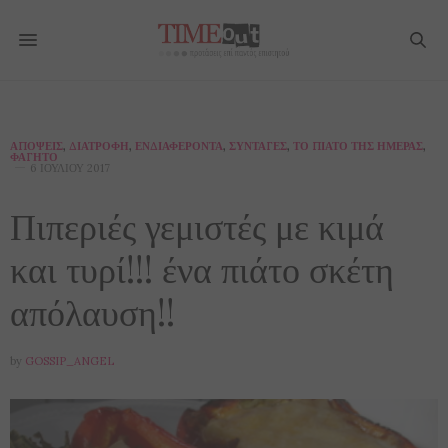
ΑΠΌΨΕΙΣ
,
ΔΙΑΤΡΟΦΉ
,
ΕΝΔΙΑΦΈΡΟΝΤΑ
,
ΣΥΝΤΑΓΈΣ
,
ΤΟ ΠΙΆΤΟ ΤΗΣ ΗΜΈΡΑΣ
,
ΦΑΓΗΤΌ
6 ΙΟΥΛΊΟΥ 2017
Πιπεριές γεμιστές με κιμά
και τυρί!!! ένα πιάτο σκέτη
απόλαυση!!
by
GOSSIP_ANGEL