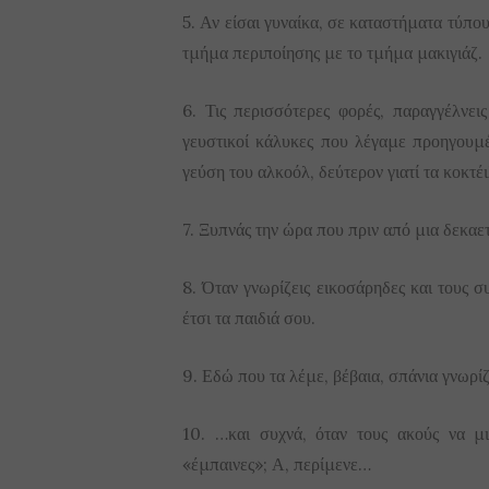
5. Αν είσαι γυναίκα, σε καταστήματα τύπ
τμήμα περιποίησης με το τμήμα μακιγιάζ.
6. Τις περισσότερες φορές, παραγγέλνει
γευστικοί κάλυκες που λέγαμε προηγουμ
γεύση του αλκοόλ, δεύτερον γιατί τα κοκτέιλ
7. Ξυπνάς την ώρα που πριν από μια δεκαετ
8. Όταν γνωρίζεις εικοσάρηδες και τους συ
έτσι τα παιδιά σου.
9. Εδώ που τα λέμε, βέβαια, σπάνια γνωρίζ
10. …και συχνά, όταν τους ακούς να μι
«έμπαινες»; Α, περίμενε…