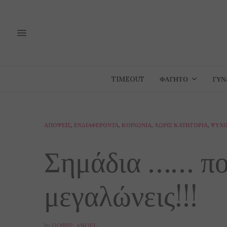
TIMEOUT
ΦΑΓΗΤΌ
ΓΥΝ
ΑΠΌΨΕΙΣ
,
ΕΝΔΙΑΦΈΡΟΝΤΑ
,
ΚΟΙΝΩΝΊΑ
,
ΧΩΡΊΣ ΚΑΤΗΓΟΡΊΑ
,
ΨΥΧΟ
Σημάδια …… που
μεγαλώνεις!!!
by
GOSSIP_ANGEL