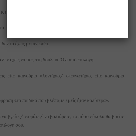
ς μέρας, ενώ είσαι έξω και πίνεις.
πό τη σκέψη, που σταμάτησες να πίνεις.
 δεν το έχεις μετανιώσει.
 δεν έχεις να πας στη δουλειά. Όχι από επιλογή.
ις είτε καινούριο πλυντήριο/ στεγνωτήριο, είτε καινούρια
η φράση «τα παιδικά που βλέπαμε εμείς ήταν καλύτερα».
α να βγείτε/ να φάτε/ να βολτάρετε, το πόσο εύκολα θα βρείτε
επιλογή σου.