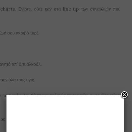
 charts. Ενίοτε, ούτε καν στα line up των συναυλιών που
ζωή σου ακριβό τυρί.
γητό απ’ ό,τι αλκοόλ.
ουν όλα τους υγιή.
ε το πρωί;» λαμβάνοντας πρόσκληση για τέλειο, μεγάλο πάρτι
που θα συνέβαινε καθημερινή, επειδή ανησυχούσες πώς θα