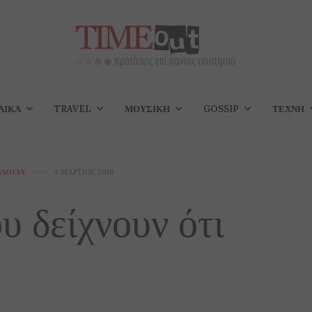
ΑΊΚΑ
TRAVEL
ΜΟΥΣΙΚΉ
GOSSIP
ΤΈΧΝΗ
ΛΟΓΊΑ
9 ΜΑΡΤΊΟΥ 2018
 δείχνουν ότι