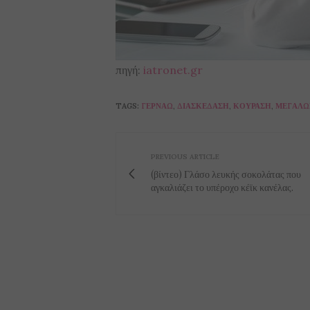
πηγή:
iatronet.gr
TAGS:
ΓΕΡΝΆΩ
,
ΔΙΑΣΚΈΔΑΣΗ
,
ΚΟΎΡΑΣΗ
,
ΜΕΓΑΛΏ
PREVIOUS ARTICLE
(βίντεο) Γλάσο λευκής σοκολάτας που
αγκαλιάζει το υπέροχο κέϊκ κανέλας.