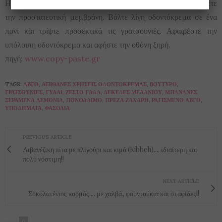
Η οθόνη του κινητού μπορεί να γδαρθεί πολύ εύκολα αν δεν έχετε
την προστατευτική μεμβράνη. Βάλτε λίγη οδοντόκρεμα σε ένα
πανί και τρίψτε προσεκτικά τις γρατσουνιές. Αφαιρέστε την
υπόλοιπη οδοντόκρεμα και αφήστε την οθόνη ξηρή.
πηγή:
www.copy-paste.gr
TAGS:
ΑΒΓΌ
,
ΑΠΊΘΑΝΕΣ ΧΡΉΣΕΙΣ ΟΔΟΝΤΌΚΡΕΜΑΣ
,
ΒΟΎΤΥΡΟ
,
ΓΡΑΤΣΟΥΝΙΈΣ
,
ΓΥΑΛΊ
,
ΖΕΣΤΌ ΓΆΛΑ
,
ΛΕΚΈΔΕΣ ΜΕΛΑΝΙΟΎ
,
ΜΠΑΝΆΝΕΣ
,
ΞΕΡΑΜΈΝΑ ΛΕΜΌΝΙΑ
,
ΠΟΝΌΛΑΙΜΟ
,
ΠΡΈΖΑ ΖΆΧΑΡΗ
,
ΡΑΓΙΣΜΈΝΟ ΑΒΓΌ
,
ΥΠΟΔΉΜΑΤΑ
,
ΦΑΣΌΛΙΑ
PREVIOUS ARTICLE
Λιβανέζικη πίτα με πλιγούρι και κιμά (Kibbeh).... ιδιαίτερη και
πολύ νόστιμη!!
NEXT ARTICLE
Σοκολατένιος κορμός.... με χαλβά, φουντούκια και σταφίδες!!
0