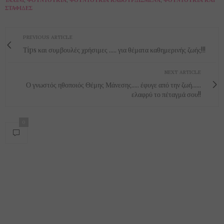
ΤΑΧΊΝΙ
,
ΦΟΥΝΤΟΎΚΙΑ
,
ΦΟΥΝΤΟΎΚΙΑ ΚΑΒΟΥΡΔΙΣΜΈΝΑ
,
ΦΟΥΝΤΟΎΚΙΑ ΚΑΙ
ΣΤΑΦΊΔΕΣ
PREVIOUS ARTICLE
Τips και συμβουλές χρήσιμες ..... για θέματα καθημερινής ζωής!!!
NEXT ARTICLE
Ο γνωστός ηθοποιός Θέμης Μάνεσης..... έφυγε από την ζωή......
ελαφρύ το πέταγμά σου!!
0