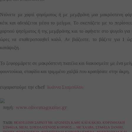
Ντύνετε με χαρτί ψησίματος ή με μεμβράνη μια μακρόστενη φό
κέικ και αδειάζεται μέσα το μείγμα. Το σκεπάζετε με το περίσσε
χαρτιού ψησίματος ή της μεμβράνης και το αφήνετε στο ψυγείο για 
ώρες να σταθεροποιηθεί καλά. Αν βιάζεστε, το βάζετε για 1 ώ
κατάψυξη.
Το ξεφορμάρετε σε μακρόστενη πιατέλα και διακοσμείτε με ένα μεί
φουντούκια, σταφίδα και τριμμένο χαλβά που κρατήσατε στην άκρη.
ευχαριστούμε την chef
Ιωάννα Σταμούλου
πηγή:
www.olivemagazine.gr
TAGS:
ΒΕΛΟΎΔΙΝΗ ΣΑΡΛΌΤ ΜΕ ΑΡΏΜΑΤΑ ΚΑΦΈ ΚΑΙ ΚΑΚΆΟ
,
ΚΟΡΙΝΘΙΑΚΉ
ΣΤΑΦΊΔΑ
,
ΜΈΛΙ
,
ΣΟΚΟΛΑΤΈΝΙΟΣ ΚΟΡΜΌΣ.... ΜΕ ΧΑΛΒΆ
,
ΣΤΑΦΊΔΑ ΞΑΝΘΉ
,