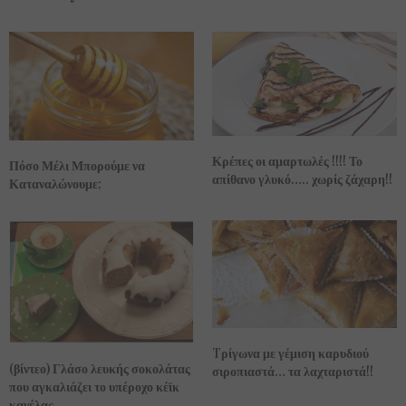
Κρέπες οι αμαρτωλές !!!! Το
Πόσο Μέλι Μπορούμε να
απίθανο γλυκό….. χωρίς ζάχαρη!!
Καταναλώνουμε;
Tρίγωνα με γέμιση καρυδιού
(βίντεο) Γλάσο λευκής σοκολάτας
σιροπιαστά… τα λαχταριστά!!
που αγκαλιάζει το υπέροχο κέϊκ
κανέλας.