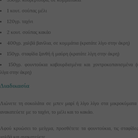
1 κουτ. σούπας μέλι
120γρ. ταχίνι
2 κουτ. σούπας κακάο
400γρ. χαλβά βανίλια, σε κομμάτια (κρατάτε λίγο στην άκρη)
150γρ. σταφίδα ξανθή ή μαύρη (κρατάτε λίγη στην άκρη)
150γρ. φουντούκια καβουρδισμένα και χοντροκοπανισμένα (
λίγα στην άκρη)
Διαδικασία
Λιώνετε τη σοκολάτα σε μπεν μαρί ή λίγο λίγο στα μικροκύματα 
ανακατεύετε με το ταχίνι, το μέλι και το κακάο.
Αφού κρυώσει το μείγμα, προσθέτετε τα φουντούκια, τις σταφίδες
χαλβά και ανακατεύετε.