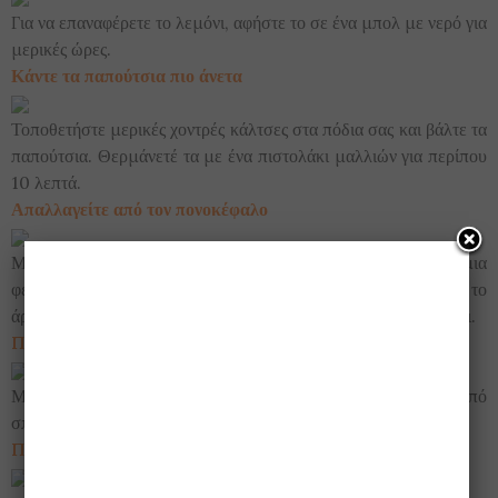
Για να επαναφέρετε το λεμόνι, αφήστε το σε ένα μπολ με νερό για
μερικές ώρες.
Κάντε τα παπούτσια πιο άνετα
Τοποθετήστε μερικές χοντρές κάλτσες στα πόδια σας και βάλτε τα
παπούτσια. Θερμάνετέ τα με ένα πιστολάκι μαλλιών για περίπου
10 λεπτά.
Απαλλαγείτε από τον πονοκέφαλο
Μπορείτε να απαλλαγείτε από τον πονοκέφαλο αν τρίψετε μια
φέτα λεμόνι στο μέτωπό σας. Ακούγεται παράξενο αλλά το
άρωμα των εσπεριδοειδών μπορεί πραγματικά να σας βοηθήσει.
Πώς να μαζέψετε τα κομμάτια ενός σπασμένου γυαλιού
Μπορείτε να συλλέξετε ακόμη και τα μικρότερα κομμάτια από
σπασμένα γυαλιά, χρησιμοποιώντας πλαστελίνη.
Προστατέψτε το κινητό σας