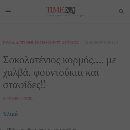
ΓΛΥΚΆ
,
ΔΙΑΤΡΟΦΉ
,
ΕΝΔΙΑΦΈΡΟΝΤΑ
,
ΣΥΝΤΑΓΈΣ
22 ΦΕΒΡΟΥΑΡΊΟΥ 2017
Σοκολατένιος κορμός…. με
χαλβά, φουντούκια και
σταφίδες!!
by
GOSSIP_ANGEL
Υλικά
350γρ. κουβερτούρα, σε κομματάκια