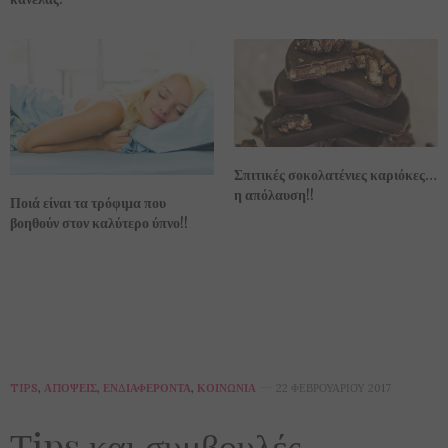
Σπιτικές σοκολατένιες καριόκες…
η απόλαυση!!
Ποιά είναι τα τρόφιμα που
βοηθούν στον καλύτερο ύπνο!!
TIPS
,
ΑΠΌΨΕΙΣ
,
ΕΝΔΙΑΦΈΡΟΝΤΑ
,
ΚΟΙΝΩΝΊΑ
22 ΦΕΒΡΟΥΑΡΊΟΥ 2017
Τips και συμβουλές