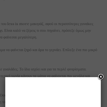
 του less is more μακιγιάζ, αφού οι περισσότερες γυναίκες
όχι. Είναι καλό να ξέρεις τι σου πηγαίνει, πρόσεξε όμως μην
 να φαίνεσαι μεγαλύτερη.
α να φαίνεται ξηρό και άρα το γερνάει. Επίλεξε ένα πιο μικρό
ε γυαλάδες. Το ίδιο ισχύει και για τα περλέ φινιρίσματα.
ερική γωνία κάνουν τα μάτια να φαίνονται πιο μεγάλα και
Όσο μεγαλώνουμε δίνουμε περισσότερη προσοχή στις υφές
η του foundation, κάτι που είναι λάθος. Στα τριάντα πρέπει