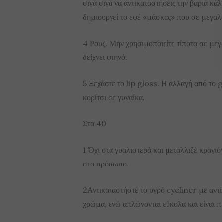
σιγά σιγά να αντικαταστήσεις την βαριά κ
δημιουργεί το εφέ «μάσκας» που σε μεγαλ
4 Ρουζ. Μην χρησιμοποιείτε τίποτα σε μεγ
δείχνει φτηνό.
5 Ξεχάστε το lip gloss. Η αλλαγή από το 
κορίτσι σε γυναίκα.
Στα 40
1 Όχι στα γυαλιστερά και μεταλλιζέ κραγ
στο πρόσωπο.
2Αντικαταστήστε το υγρό eyeliner με αντί
χρώμα, ενώ απλώνονται εύκολα και είναι π