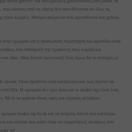
ια πάντα glitter και πολύχρωμες χρυσόσκονες στα μάτια, τα
, πως κάποιες από τις τάσεις δεν απευθύνονται σε όλες τις
όχι τόσο κομψές. Μπορεί ακόμα να σου προσθέτουν και χρόνια,
α στην ομορφιά και η προσωπική περιποίηση και φροντίδα είναι
υναίκες που διατηρούν την εμφάνιση τους κομψή και
ό και chic. Μας δίνουν έμπνευση! Πώς όμως θα το πετύχεις κι
θε ηλικία; Ποια προϊόντα είναι κατάλληλα και πως πρέπει να
 στα 50s; Η ομορφιά δεν έχει όρια και το make up είναι ένας
. Μετά τα τριάντα τόνοι, υφές και τεχνικές αλλάζουν.
ό όμορφα make up look και να δείχνεις πάντα στα καλύτερα
εις και κάποια που καλό είναι να σταματήσεις να κάνεις όσο
λυψε τα!