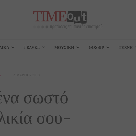
ΑΊΚΑ
TRAVEL
ΜΟΥΣΙΚΉ
GOSSIP
ΤΈΧΝΗ
Ά
6 ΜΑΡΤΊΟΥ 2018
ένα σωστό
λικία σου-