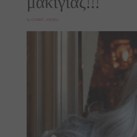
μακιγιάζ!!!
by
GOSSIP_ANGEL