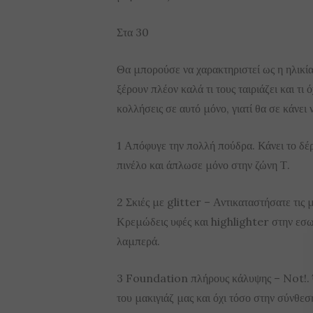
Στα 30
Θα μπορούσε να χαρακτηριστεί ως η ηλικία
ξέρουν πλέον καλά τι τους ταιριάζει και τι 
κολλήσεις σε αυτό μόνο, γιατί θα σε κάνει
1 Απόφυγε την πολλή πούδρα. Κάνει το δέρμ
πινέλο και άπλωσε μόνο στην ζώνη Τ.
2 Σκιές με glitter – Αντικαταστήσατε τις μ
Κρεμώδεις υφές και highlighter στην εσωτ
λαμπερά.
3 Foundation πλήρους κάλυψης – Not!. 
του μακιγιάζ μας και όχι τόσο στην σύνθεσ