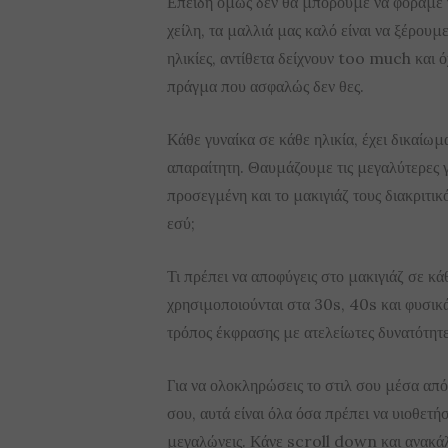
Επειδή όμως δεν θα μπορούμε να φοράμε γ
χείλη, τα μαλλιά μας καλό είναι να ξέρουμε
ηλικίες, αντίθετα δείχνουν too much και 
πράγμα που ασφαλώς δεν θες.
Κάθε γυναίκα σε κάθε ηλικία, έχει δικαίωμ
απαραίτητη. Θαυμάζουμε τις μεγαλύτερες γ
προσεγμένη και το μακιγιάζ τους διακριτικ
εσύ;
Τι πρέπει να αποφύγεις στο μακιγιάζ σε κά
χρησιμοποιούνται στα 30s, 40s και φυσικά
τρόπος έκφρασης με ατελείωτες δυνατότητες
Για να ολοκληρώσεις το στιλ σου μέσα απ
σου, αυτά είναι όλα όσα πρέπει να υιοθετήσ
μεγαλώνεις. Κάνε scroll down και ανακά