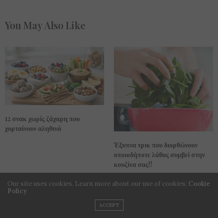
You May Also Like
12 σνακ χωρίς ζάχαρη που
χορταίνουν αληθινά
Έξυπνα τρικ που διορθώνουν
οποιοδήποτε λάθος συμβεί στην
κουζίνα σας!!
Our site uses cookies. Learn more about our use of cookies:
Cookie
Policy
ACCEPT