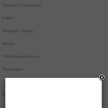
Ξύσμα από 2 μανταρίνια
6 αβγά
100γραμμ. Ζάχαρη
Βανίλια
150ml κρέμα γάλακτος
Ζάχαρη άχνη
ΕΚΤΕΛΕΣΗ:
ο
1. Ανάβουμε τον φούρνο μας στους 200
C. Βουτυρώνουμε