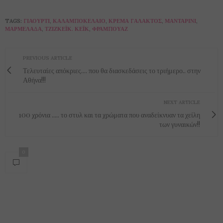
TAGS:
ΓΙΑΟΎΡΤΙ
,
ΚΑΛΑΜΠΟΚΈΛΑΙΟ
,
ΚΡΈΜΑ ΓΆΛΑΚΤΟΣ
,
ΜΑΝΤΑΡΊΝΙ
,
ΜΑΡΜΕΛΆΔΑ
,
ΤΖΊΖΚΈΪΚ. ΚΈΪΚ
,
ΦΡΑΜΠΟΥΆΖ
PREVIOUS ARTICLE
Τελευταίες απόκριες.... που θα διασκεδάσεις το τριήμερο.. στην
Αθήνα!!!
NEXT ARTICLE
100 χρόνια ..... το στυλ και τα χρώματα που αναδείκνυαν τα χείλη
των γυναικών!!
0