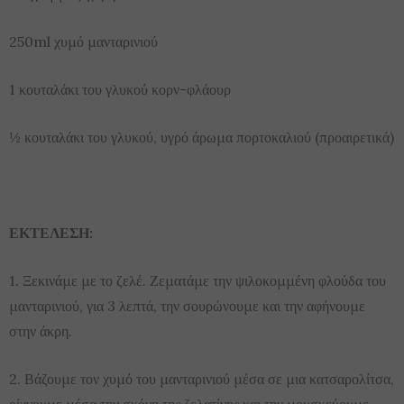
250ml χυμό μανταρινιού
1 κουταλάκι του γλυκού κορν-φλάουρ
½ κουταλάκι του γλυκού, υγρό άρωμα πορτοκαλιού (προαιρετικά)
ΕΚΤΕΛΕΣΗ:
1. Ξεκινάμε με το ζελέ. Ζεματάμε την ψιλοκομμένη φλούδα του
μανταρινιού, για 3 λεπτά, την σουρώνουμε και την αφήνουμε
στην άκρη.
2. Βάζουμε τον χυμό του μανταρινιού μέσα σε μια κατσαρολίτσα,
ρίχνουμε μέσα την σκόνη της ζελατίνης και την μουσκεύουμε,