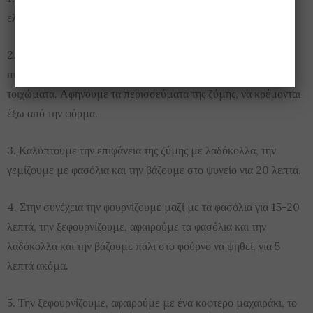
ελαφρώς μια ταρτιέρα, ή ρηχό ταψάκι Φ 20 εκατοστών.
2. Απλώνουμε το έτοιμο φύλλο της ζύμης στην ταρτιέρα και το
πιέζουμε με τα δάχτυλα μας, να αγκαλιάσει τα εσωτερικά της
τοιχώματα. Αφήνουμε τα περισσεύματα της ζύμης, να κρέμονται
έξω από την φόρμα.
3. Καλύπτουμε την επιφάνεια της ζύμης με λαδόκολλα, την
γεμίζουμε με φασόλια και την βάζουμε στο ψυγείο για 20 λεπτά.
4. Στην συνέχεια την φουρνίζουμε μαζί με τα φασόλια για 15-20
λεπτά, την ξεφουρνίζουμε, αφαιρούμε τα φασόλια και την
λαδόκολλα και την βάζουμε πάλι στο φούρνο να ψηθεί, για 5
λεπτά ακόμα.
5. Την ξεφουρνίζουμε, αφαιρούμε με ένα κοφτερο μαχαιράκι, το