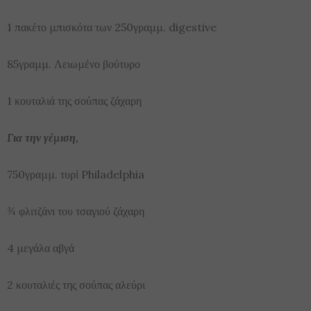
1 πακέτο μπισκότα των 250γραμμ. digestive
85γραμμ. Λειωμένο βούτυρο
1 κουταλιά της σούπας ζάχαρη
Για την γέμιση,
750γραμμ. τυρί Philadelphia
¾ φλιτζάνι του τσαγιού ζάχαρη
4 μεγάλα αβγά
2 κουταλιές της σούπας αλεύρι