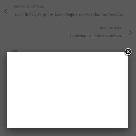
PREVIOUS ARTICLE
Το «Chevalier» με τον Σάκη Ρουβά στο Φεστιβάλ του Λοκάρνο
NEXT ARTICLE
Tι κάνουμε σε ένα εγκεφαλικό;
0