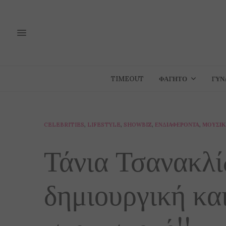
TIMEOUT
ΦΑΓΗΤΌ
ΓΥΝ
CELEBRITIES
,
LIFESTYLE
,
SHOWBIZ
,
ΕΝΔΙΑΦΈΡΟΝΤΑ
,
ΜΟΥΣΙ
Τάνια Τσανακλ
δημιουργική και