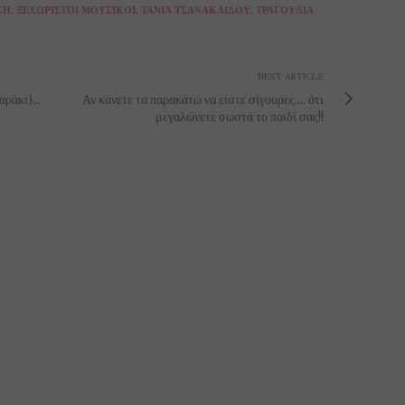
ΚΉ
,
ΞΕΧΩΡΙΣΤΟΊ ΜΟΥΣΙΚΟΊ
,
ΤΆΝΙΑ ΤΣΑΝΑΚΛΊΔΟΥ
,
ΤΡΑΓΟΎΔΙΑ
NEXT ARTICLE
ράκι)...
Αν κάνετε τα παρακάτω να είστε σίγουρες.... ότι
μεγαλώνετε σωστά το παιδί σας!!