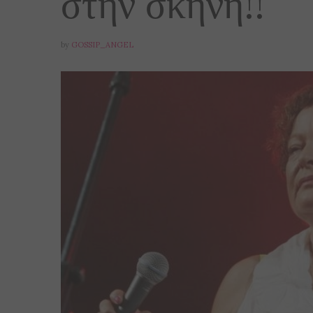
στην σκηνή!!
by
GOSSIP_ANGEL