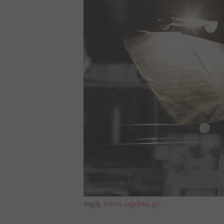
πηγή:
www.ogdoo.gr