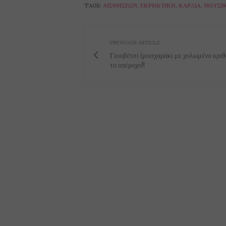
TAGS:
ΑΙΣΘΉΣΕΩΝ
,
ΕΚΡΗΚΤΙΚΉ
,
ΚΑΡΔΙΆ
,
ΜΟΥΣΙ
PREVIOUS ARTICLE
Γιουβέτσι (μοσχαράκι με χυλωμένο κριθα
το υπέροχο!!