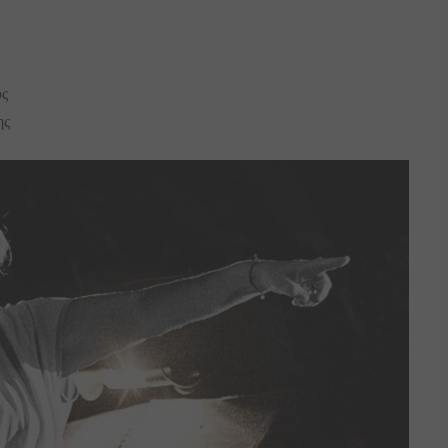
ός
ης