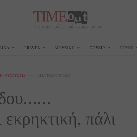
ΑΊΚΑ
TRAVEL
ΜΟΥΣΙΚΉ
GOSSIP
ΤΈΧΝΗ
ΚΉ
,
ΨΥΧΑΓΩΓΊΑ
21 ΙΑΝΟΥΑΡΊΟΥ 2018
ίδου……
 εκρηκτική, πάλι