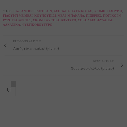
TAGS:
PB2
,
ΑΝΤΙΟΞΕΙΔΩΤΙΚΏΝ
,
ΑΣΠΡΆΔΙΑ
,
ΑΥΓΆ ΚΌΤΑΣ
,
ΒΡΏΜΗ
,
ΓΙΑΟΎΡΤΙ
,
ΓΙΑΟΎΡΤΙ ΜΕ ΜΈΛΙ
,
ΚΟΥΝΟΥΠΊΔΙ
,
ΜΈΛΙ
,
ΜΠΑΝΆΝΑ
,
ΠΙΠΕΡΙΈΣ
,
ΠΟΠ ΚΟΡΝ
,
ΡΥΖΟΓΚΟΦΡΈΤΕΣ
,
ΣΚΌΝΗ ΦΥΣΤΙΚΟΒΟΎΤΥΡΟ
,
ΣΟΚΟΛΆΤΑ
,
ΦΥΛΛΏΔΗ
ΛΑΧΑΝΙΚΆ
,
ΦΥΣΤΙΚΟΒΟΎΤΥΡΟ
PREVIOUS ARTICLE
Αυτός είναι σκύλος! (βίντεο)
NEXT ARTICLE
Χουντίνι ο σκύλος (βίντεο)
0