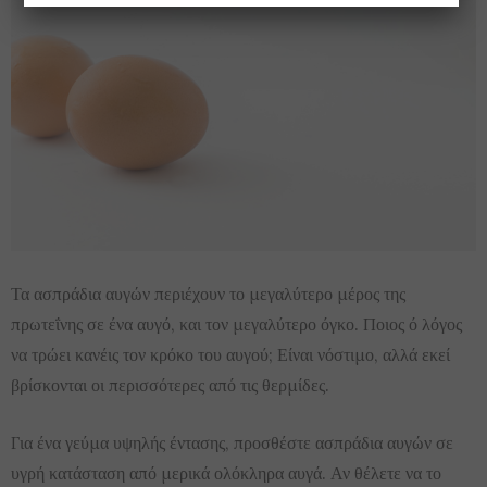
Τα ασπράδια αυγών περιέχουν το μεγαλύτερο μέρος της
πρωτεΐνης σε ένα αυγό, και τον μεγαλύτερο όγκο. Ποιος ό λόγος
να τρώει κανέις τον κρόκο του αυγού; Είναι νόστιμο, αλλά εκεί
βρίσκονται οι περισσότερες από τις θερμίδες.
Για ένα γεύμα υψηλής έντασης, προσθέστε ασπράδια αυγών σε
υγρή κατάσταση από μερικά ολόκληρα αυγά. Αν θέλετε να το