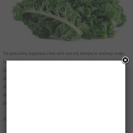
Τα φυλλώδη λαχανικά είναι από υγιεινή άποψη οι σούπερ σταρ
των τροφίμων, και μία από τις καλύτερες τροφές για την απώλεια
λίπους. Περιέχουν μέταλλα όπως το μαγγάνιο, ο σίδηρος, το
κάλιο και μαγνήσιο, τα οποία βοηθούν στα πάντα, από ρύθμιση
του σακχάρου στο αίμα, στη λειτουργία των μυών και του
νευρικού συστήματος. Πρόσθετα προσφέρουν τον όγκο που
λέγαμε και την αίσθηση της πληρότητας ότι είσαι χορτασμένος.
Ασπράδια