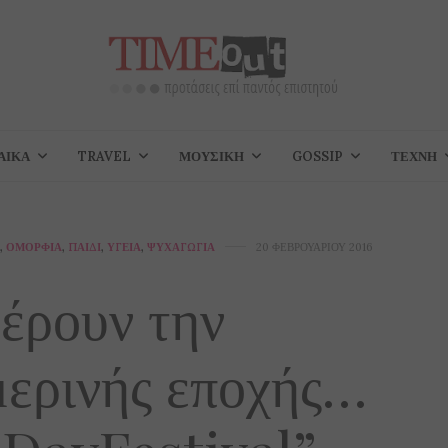
ΑΊΚΑ
TRAVEL
ΜΟΥΣΙΚΉ
GOSSIP
ΤΈΧΝΗ
,
ΟΜΟΡΦΙΆ
,
ΠΑΙΔΊ
,
ΥΓΕΊΑ
,
ΨΥΧΑΓΩΓΊΑ
20 ΦΕΒΡΟΥΑΡΊΟΥ 2016
έρουν την
μερινής εποχής…