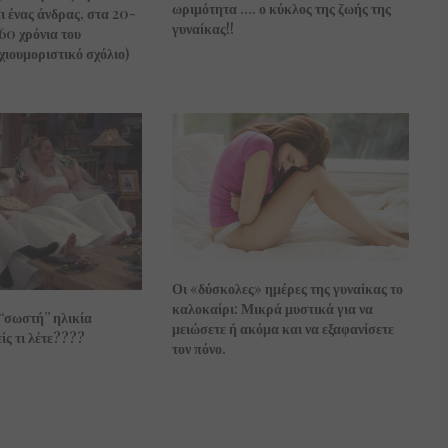
ωριμότητα …. ο κύκλος της ζωής της
ι ένας άνδρας, στα 20-
γυναίκας!!
0 χρόνια του
(χιουμοριστικό σχόλιο)
Οι «δύσκολες» ημέρες της γυναίκας το
καλοκαίρι: Μικρά μυστικά για να
“σωστή” ηλικία
μειώσετε ή ακόμα και να εξαφανίσετε
ς τι λέτε????
τον πόνο.