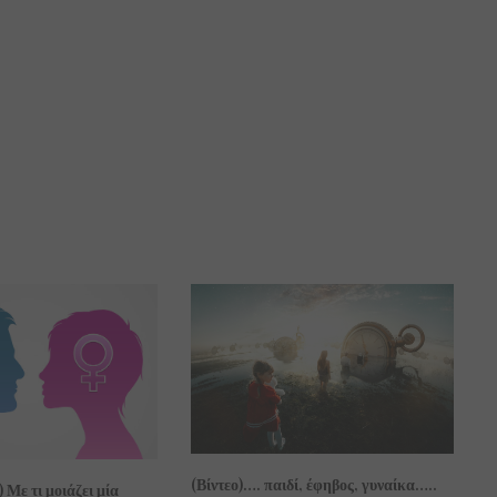
(Βίντεο)…. παιδί, έφηβος, γυναίκα…..
 Με τι μοιάζει μία