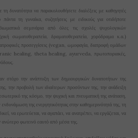
ε τη δυνατότητα να παρακολουθήσετε διαλέξεις με καθηγητές
 πάντα τη γυναίκα, συζητήσεις με ειδικούς για οτιδήποτε
βιωματικά σεμινάρια από όλες τις σχολές ψυχολογικών
ϊχική σωματοθεραπεία, δραματοθεραπεία, χορόδραμα κ.α.)
 διατροφικές προσεγγίσεις (vegan, ωμοφαγία, διατροφή ομάδων
 pranic healing, theta healing, ayurveda, πρωτοποριακές,
θόδους.
ν στόχο την ανάπτυξη των δημιουργικών δυνατοτήτων της
της, την προβολή των ιδιαίτερων προσόντων της, την ανάδειξη
εσωτερικό της κόσμο, την ψυχική και πνευματική της ανάταση,
ν ενδυνάμωση της ενεργητικότητας στην καθημερινότητά της, τη
κεί, να ερωτεύεται, να αγαπάει, να ανατρέπει, να εργάζεται, να
ν ανώτερο φωτεινό εαυτό από μέσα της.