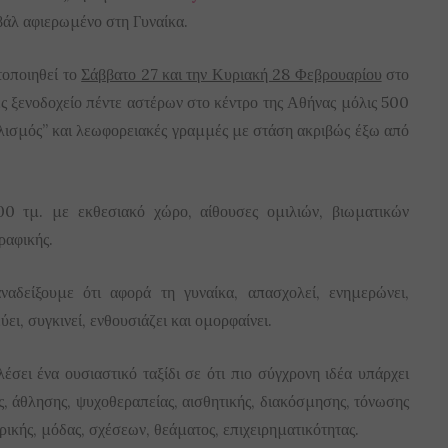
άλ αφιερωμένο στη Γυναίκα.
οποιηθεί το
Σάββατο 27 και την Κυριακή 28 Φεβρουαρίου
στο
 ξενοδοχείο πέντε αστέρων στο κέντρο της Αθήνας μόλις 500
λισμός” και λεωφορειακές γραμμές με στάση ακριβώς έξω από
00 τμ. με εκθεσιακό χώρο, αίθουσες ομιλιών, βιωματικών
ραφικής.
ναδείξουμε ότι αφορά τη γυναίκα, απασχολεί, ενημερώνει,
ει, συγκινεί, ενθουσιάζει και ομορφαίνει.
έσει ένα ουσιαστικό ταξίδι σε ότι πιο σύγχρονη ιδέα υπάρχει
ής, άθλησης, ψυχοθεραπείας, αισθητικής, διακόσμησης, τόνωσης
ρικής, μόδας, σχέσεων, θεάματος, επιχειρηματικότητας.