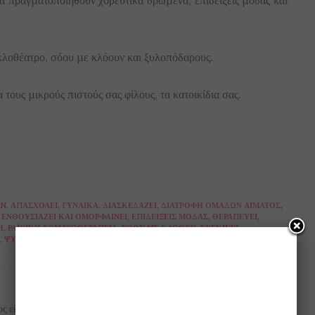
 πραγματοποιηθούν χορευτικά δρώμενα, επιδείξεις μόδας και
κλοθέατρο, σόου με κλόουν και ξυλοπόδαρους.
τους μικρούς πιστούς σας φίλους, τα κατοικίδια σας.
AN
,
ΑΠΑΣΧΟΛΕΊ
,
ΓΥΝΑΊΚΑ
,
ΔΙΑΣΚΕΔΆΖΕΙ
,
ΔΙΑΤΡΟΦΉ ΟΜΆΔΩΝ ΑΊΜΑΤΟΣ
,
,
ΕΝΘΟΥΣΙΆΖΕΙ ΚΑΙ ΟΜΟΡΦΑΊΝΕΙ
,
ΕΠΙΔΕΊΞΕΙΣ ΜΌΔΑΣ
,
ΘΕΡΑΠΕΎΕΙ
,
Η
,
ΡΑΪΧΙΚΉ ΣΩΜΑΤΟΘΕΡΑΠΕΊΑ
,
ΣΌΟΥ ΜΕ ΚΛΌΟΥΝ
,
ΣΥΓΚΙΝΕΊ
,
,
ΨΥΧΑΓΩΓΕΊ
,
ΩΜΟΦΑΓΊΑ
NEXT ARTICLE
ς είσαι!!
Ευχαριστώ και συγγνώμη.... δύο λέξεις που