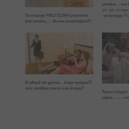
γυναίκα … και τ
30-40-50 και 6
Τα υπέροχα ΝΗΣΤΊΣΙΜΑ μπιφτέκια
-αντίστοιχα-!! 
από πατάτες….. θα σας καταπλήξουν!!!
Η φθορά του χρόνου… άτιμο πράγμα!!!!
πότε συνήθως απατά ένας άντρας!!
Άραγε υπάρχει 
γάμου……… εσεί