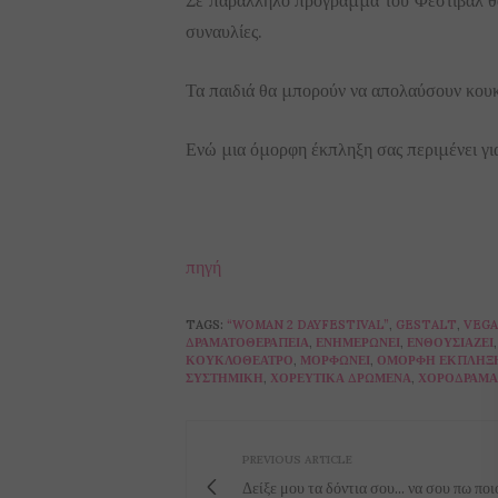
Σε παράλληλο πρόγραμμα του Φεστιβάλ θα
συναυλίες.
Τα παιδιά θα μπορούν να απολαύσουν κου
Ενώ μια όμορφη έκπληξη σας περιμένει για 
πηγή
TAGS:
“WOMAN 2 DAYFESTIVAL”
,
GESTALT
,
VEG
ΔΡΑΜΑΤΟΘΕΡΑΠΕΊΑ
,
ΕΝΗΜΕΡΏΝΕΙ
,
ΕΝΘΟΥΣΙΆΖΕΙ
ΚΟΥΚΛΟΘΈΑΤΡΟ
,
ΜΟΡΦΏΝΕΙ
,
ΌΜΟΡΦΗ ΈΚΠΛΗΞ
ΣΥΣΤΗΜΙΚΉ
,
ΧΟΡΕΥΤΙΚΆ ΔΡΏΜΕΝΑ
,
ΧΟΡΌΔΡΑΜΑ
PREVIOUS ARTICLE
Δείξε μου τα δόντια σου... να σου πω ποιο