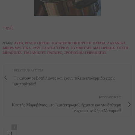
πηγή
TAGS:
ΑΥΓΆ
,
ΒΡΑΣΤΌ ΚΡΈΑΣ
,
ΚΑΤΑΠΛΗΚΤΙΚΉ ΨΗΤΉ ΠΑΤΆΤΑ
,
ΛΑΧΑΝΙΚΆ
,
ΜΙΚΡΆ ΜΥΣΤΙΚΆ
,
ΡΎΖΙ
,
ΣΆΛΤΣΑ ΤΥΡΙΟΎ
,
ΣΥΜΒΟΥΛΈΣ ΜΑΓΕΙΡΙΚΉΣ
,
ΣΩΣΤΉ
ΜΗΛΌΠΙΤΑ
,
ΤΡΑΓΑΝΙΣΤΈΣ ΠΑΤΆΤΕΣ
,
ΤΡΌΠΟΣ ΜΑΓΕΙΡΈΜΑΤΟΣ
PREVIOUS ARTICLE
Τι κάνουν οι Βραζιλιάνες και έχουν τέλεια επιδερμίδα χωρίς
κυτταρίτιδα!!
NEXT ARTICLE
Κωστής Μαραβέγιας... το "κατάστρωμα", έρχεται και για δεύτερη
νύχτα στον Κήπο Μεγάρου!!
1