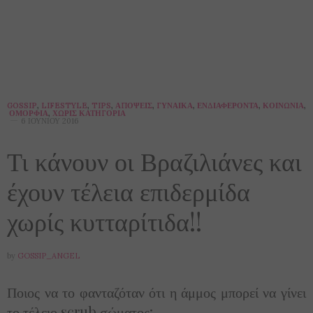
GOSSIP
,
LIFESTYLE
,
TIPS
,
ΑΠΌΨΕΙΣ
,
ΓΥΝΑΊΚΑ
,
ΕΝΔΙΑΦΈΡΟΝΤΑ
,
ΚΟΙΝΩΝΊΑ
,
ΟΜΟΡΦΙΆ
,
ΧΩΡΊΣ ΚΑΤΗΓΟΡΊΑ
6 ΙΟΥΝΊΟΥ 2016
Τι κάνουν οι Βραζιλιάνες και
έχουν τέλεια επιδερμίδα
χωρίς κυτταρίτιδα!!
by
GOSSIP_ANGEL
Ποιος να το φανταζόταν ότι η άμμος μπορεί να γίνει
το τέλειο scrub σώματος;…