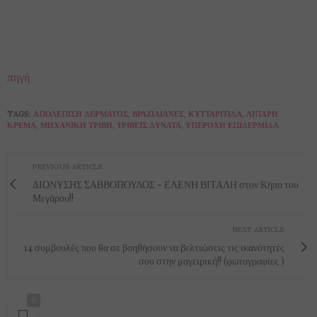
πηγή
TAGS:
ΑΠΟΛΈΠΙΣΗ ΔΈΡΜΑΤΟΣ
,
ΒΡΑΖΙΛΙΆΝΕΣ
,
ΚΥΤΤΑΡΊΤΙΔΑ
,
ΛΙΠΑΡΉ
ΚΡΈΜΑ
,
ΜΗΧΑΝΙΚΉ ΤΡΙΒΉ
,
ΤΡΊΒΕΙΣ ΔΥΝΑΤΆ
,
ΥΠΈΡΟΧΗ ΕΠΙΔΕΡΜΊΔΑ
PREVIOUS ARTICLE
ΔΙΟΝΥΣΗΣ ΣΑΒΒΟΠΟΥΛΟΣ - ΕΛΕΝΗ ΒΙΤΑΛΗ στον Κήπο του
Μεγάρου!!
NEXT ARTICLE
14 συμβουλές που θα σε βοηθήσουν να βελτιώσεις τις ικανότητές
σου στην μαγειρική!! (φωτογραφίες )
0