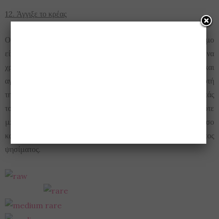
12. Άγγιξε το κρέας
Ο καλύτερος τρόπος να καταλάβεις αν το κρέας σου είναι έτοιμο
είναι με ένα θερμόμετρο. Αν, όμως, δεν έχεις ένα, μπορείς να
χρησιμοποιήσεις το χέρι σου. Αν το χέρι σου είναι ανοιχτό και
αγγίξεις το σαρκώδες κομμάτι κάτω από τον αντίχειρα σου, αυτή
την αίσθηση πρέπει να έχει και το σενιάν κρέας. Όταν ακουμπάς
τον αντίχειρα στον δείκτη και πατάς το σαρκώδες τμήμα, τότε
μπορείς να καταλάβεις πως είναι το μισοψημένο κρέας. Όσο
κατεβαίνεις στα άλλα δάχτυλα, βελτιώνεται και ο τρόπος
ψησίματος.