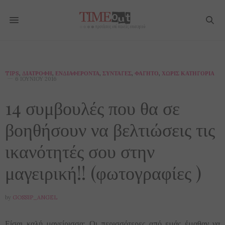
TIPS
,
ΔΙΑΤΡΟΦΉ
,
ΕΝΔΙΑΦΈΡΟΝΤΑ
,
ΣΥΝΤΑΓΈΣ
,
ΦΑΓΗΤΌ
,
ΧΩΡΊΣ ΚΑΤΗΓΟΡΊΑ
6 ΙΟΥΝΊΟΥ 2016
14 συμβουλές που θα σε
βοηθήσουν να βελτιώσεις τις
ικανότητές σου στην
μαγειρική!! (φωτογραφίες )
by
GOSSIP_ANGEL
Είσαι καλή μαγείρισσα; Οι περισσότερες από εμάς έμαθαν να