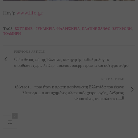
Πηγή:
www.lifo.gr
TAGS:
EXTREME.
,
ΓΥΝΑΙΚΕΊΑ ΦΙΛΑΡΈΣΚΕΙΑ
,
ΠΛΑΤΙΝΈ ΞΑΝΘΌ
,
ΣΎΓΧΡΟΝΗ
,
ΤΟΛΜΗΡΉ
PREVIOUS ARTICLE
O διεθνούς φήμης Έλληνας καθηγητής οφθαλμολογίας....
διορθώνει χωρίς λέιζερ: μυωπία, υπερμετρωπία και αστιγματισμό.
NEXT ARTICLE
(βίντεο) .... ποια ήταν η πρώτη πασίγνωστη Ελληνίδα που έκανε
λίφτινγκ.... ο πετυχημένος πλαστικός χειρουργός, Ανδρέας
Φουστάνος αποκαλύπτει.....!!
0