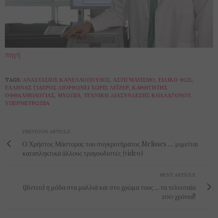
πηγή
TAGS:
ΑΝΑΣΤΆΣΙΟΣ ΚΑΝΕΛΛΌΠΟΥΛΟΣ
,
ΑΣΤΙΓΜΑΤΙΣΜΌ
,
ΕΙΔΙΚΌ ΦΩΣ
,
ΈΛΛΗΝΑΣ ΓΙΑΤΡΌΣ ΔΙΟΡΘΏΝΕΙ ΧΩΡΊΣ ΛΈΙΖΕΡ
,
ΚΑΘΗΓΗΤΉΣ
ΟΦΘΑΛΜΟΛΟΓΊΑΣ
,
ΜΥΩΠΊΑ
,
ΤΕΧΝΙΚΉ ΔΙΑΣΎΝΔΕΣΗΣ ΚΟΛΛΑΓΌΝΟΥ
,
ΥΠΕΡΜΕΤΡΩΠΊΑ
PREVIOUS ARTICLE
Ο Χρήστος Μάστορας του συγκροτήματος Melisses .... μιμείται
καταπληκτικά άλλους τραγουδιστές (video)
NEXT ARTICLE
(βίντεο) η μόδα στα μαλλιά και στο χρώμα τους ... τα τελευταία
100 χρόνια!!