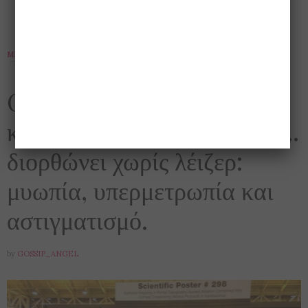
MEDIA
,
ΆΝΤΡΑΣ
,
ΕΝΔΙΑΦΈΡΟΝΤΑ
,
ΕΥΕΞΊΑ
,
ΙΑΤΡΙΚΆ
,
ΚΟΙΝΩΝΊΑ
,
ΥΓΕΊΑ
21 ΙΟΥΛΊΟΥ 2017
O διεθνούς φήμης Έλληνας
καθηγητής οφθαλμολογίας….
διορθώνει χωρίς λέιζερ:
μυωπία, υπερμετρωπία και
αστιγματισμό.
by
GOSSIP_ANGEL