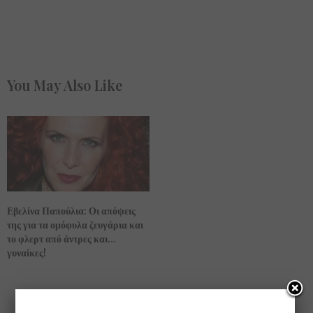
You May Also Like
Εβελίνα Παπούλια: Οι απόψεις
της για τα ομόφυλα ζευγάρια και
το φλερτ από άντρες και…
γυναίκες!