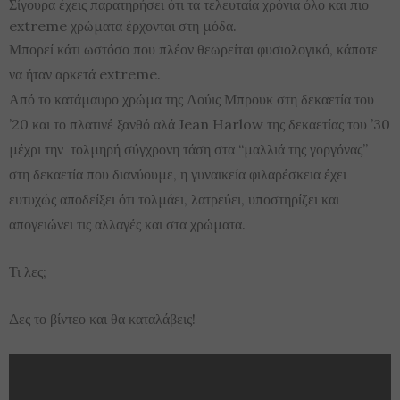
Σίγουρα έχεις παρατηρήσει ότι τα τελευταία χρόνια όλο και πιο
extreme χρώματα έρχονται στη μόδα.
Μπορεί κάτι ωστόσο που πλέον θεωρείται φυσιολογικό, κάποτε
να ήταν αρκετά extreme.
Από το κατάμαυρο χρώμα της Λούις Μπρουκ στη δεκαετία του
’20 και το πλατινέ ξανθό αλά Jean Harlow της δεκαετίας του ’30
μέχρι την τολμηρή σύγχρονη τάση στα “μαλλιά της γοργόνας”
στη δεκαετία που διανύουμε, η γυναικεία φιλαρέσκεια έχει
ευτυχώς αποδείξει ότι τολμάει, λατρεύει, υποστηρίζει και
απογειώνει τις αλλαγές και στα χρώματα.
Τι λες;
Δες το βίντεο και θα καταλάβεις!