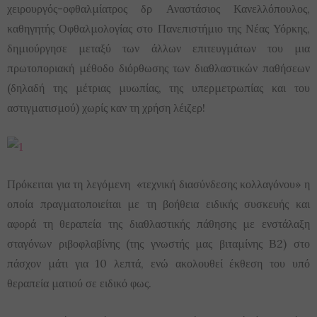
χειρουργός-οφθαλμίατρος δρ Αναστάσιος Κανελλόπουλος,
καθηγητής Οφθαλμολογίας στο Πανεπιστήμιο της Νέας Υόρκης,
δημιούργησε μεταξύ των άλλων επιτευγμάτων του μια
πρωτοποριακή μέθοδο διόρθωσης των διαθλαστικών παθήσεων
(δηλαδή της μέτριας μυωπίας, της υπερμετρωπίας και του
αστιγματισμού) χωρίς καν τη χρήση λέιζερ!
Πρόκειται για τη λεγόμενη «τεχνική διασύνδεσης κολλαγόνου» η
οποία πραγματοποιείται με τη βοήθεια ειδικής συσκευής και
αφορά τη θεραπεία της διαθλαστικής πάθησης με ενστάλαξη
σταγόνων ριβοφλαβίνης (της γνωστής μας βιταμίνης Β2) στο
πάσχον μάτι για 10 λεπτά, ενώ ακολουθεί έκθεση του υπό
θεραπεία ματιού σε ειδικό φως.