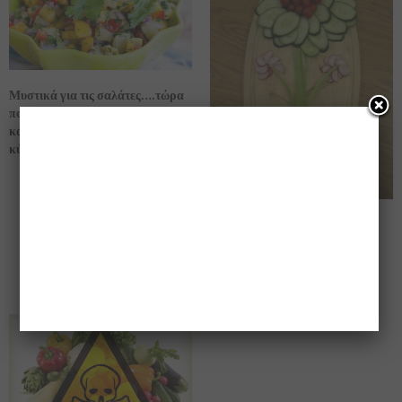
Μυστικά για τις σαλάτες….τώρα
που το καλοκαιράκι είναι κοντά
και μία σαλάτα μπορεί να γίνει το
κύριο γεύμα μας!!
6 υπέροχες συνταγές που
συνδυάζουμε τα φρούτα σε
σαλάτες -για ξεχωριστές
γεύσεις-!!