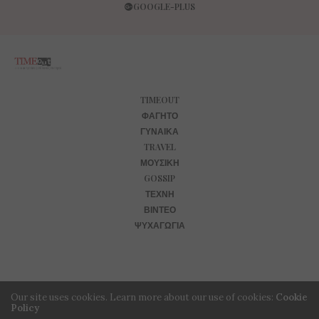
GOOGLE-PLUS
TIMEOUT
ΦΑΓΗΤΌ
ΓΥΝΑΊΚΑ
TRAVEL
ΜΟΥΣΙΚΉ
GOSSIP
ΤΈΧΝΗ
ΒΊΝΤΕΟ
ΨΥΧΑΓΩΓΊΑ
Our site uses cookies. Learn more about our use of cookies:
Cookie
Policy