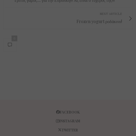
Τρίτος γάμος.... για την Ευριδίκη!!! Ας είναι ο τυχερός της!!!
NEXT ARTICLE
Frozen yogurt ροδάκινο!
0
FACEBOOK
INSTAGRAM
TWITTER