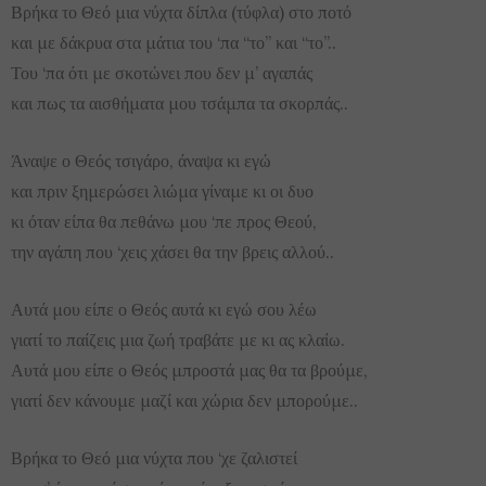
Βρήκα το Θεό μια νύχτα δίπλα (τύφλα) στο ποτό
και με δάκρυα στα μάτια του ‘πα “το” και “το”..
Του ‘πα ότι με σκοτώνει που δεν μ’ αγαπάς
και πως τα αισθήματα μου τσάμπα τα σκορπάς..
Άναψε ο Θεός τσιγάρο, άναψα κι εγώ
και πριν ξημερώσει λιώμα γίναμε κι οι δυο
κι όταν είπα θα πεθάνω μου ‘πε προς Θεού,
την αγάπη που ‘χεις χάσει θα την βρεις αλλού..
Αυτά μου είπε ο Θεός αυτά κι εγώ σου λέω
γιατί το παίζεις μια ζωή τραβάτε με κι ας κλαίω.
Αυτά μου είπε ο Θεός μπροστά μας θα τα βρούμε,
γιατί δεν κάνουμε μαζί και χώρια δεν μπορούμε..
Βρήκα το Θεό μια νύχτα που ‘χε ζαλιστεί