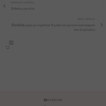
PREVIOUS ARTICLE
Πεθαίνω για σένα
NEXT ARTICLE
Slashkini μαγιό με κορδόνια: Η μόδα του φετινού καλοκαιριού
που ξετρελαίνει
0
FACEBOOK