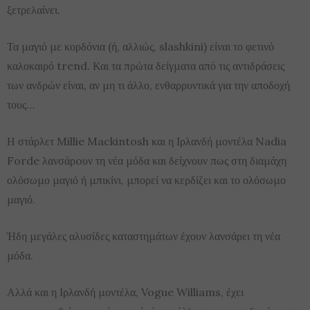
ξετρελαίνει.
Τα μαγιό με κορδόνια (ή, αλλιώς, slashkini) είναι το φετινό
καλοκαιρό trend. Και τα πρώτα δείγματα από τις αντιδράσεις
των ανδρών είναι, αν μη τι άλλο, ενθαρρυντικά για την αποδοχή
τους…
Η στάρλετ Millie Mackintosh και η Ιρλανδή μοντέλα Nadia
Forde λανσάρoυν τη νέα μόδα και δείχνουν πως στη διαμάχη
ολόσωμο μαγιό ή μπικίνι, μπορεί να κερδίζει και το ολόσωμο
μαγιό.
Ήδη μεγάλες αλυσίδες καταστημάτων έχουν λανσάρει τη νέα
μόδα.
Αλλά και η Ιρλανδή μοντέλα, Vogue Williams, έχει