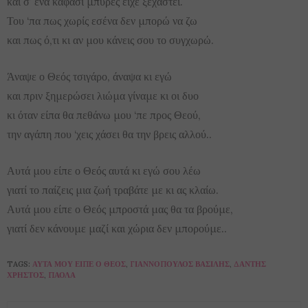
και σ’ ένα καφάσι μπύρες είχε ξεχαστεί.
Του ‘πα πως χωρίς εσένα δεν μπορώ να ζω
και πως ό,τι κι αν μου κάνεις σου το συγχωρώ.
Άναψε ο Θεός τσιγάρο, άναψα κι εγώ
και πριν ξημερώσει λιώμα γίναμε κι οι δυο
κι όταν είπα θα πεθάνω μου ‘πε προς Θεού,
την αγάπη που ‘χεις χάσει θα την βρεις αλλού..
Αυτά μου είπε ο Θεός αυτά κι εγώ σου λέω
γιατί το παίζεις μια ζωή τραβάτε με κι ας κλαίω.
Αυτά μου είπε ο Θεός μπροστά μας θα τα βρούμε,
γιατί δεν κάνουμε μαζί και χώρια δεν μπορούμε..
TAGS:
ΑΥΤΆ ΜΟΥ ΕΊΠΕ Ο ΘΕΌΣ
,
ΓΙΑΝΝΌΠΟΥΛΟΣ ΒΑΣΊΛΗΣ
,
ΔΆΝΤΗΣ
ΧΡΉΣΤΟΣ
,
ΠΆΟΛΑ