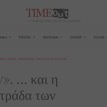
ΑΊΚΑ
TRAVEL
ΜΟΥΣΙΚΉ
GOSSIP
ΤΈΧΝΗ
ΙΚΉ
,
ΤΈΧΝΗ
,
ΤΗΛΕΌΡΑΣΗ
,
ΤΡΑΓΟΎΔΙ
,
ΨΥΧΑΓΩΓΊΑ
». … και η
τράδα των