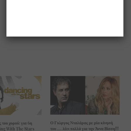
Ο Γιώργος Νταλάρας με μία κίνησή
ς του χορού: για 6η
του …. λέει πολλά για την Άννα Βίσση!!!
ing With The Stars