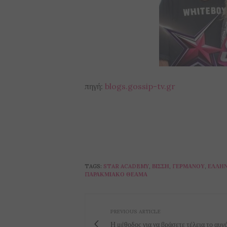
πηγή:
blogs.gossip-tv.gr
TAGS:
STAR ACADEMY
,
ΒΊΣΣΗ
,
ΓΕΡΜΑΝΟΎ
,
ΕΛΛΗΝ
ΠΑΡΑΚΜΙΑΚΌ ΘΈΑΜΑ
PREVIOUS ARTICLE
Η μέθοδος για να βράσετε τέλεια το αυγό