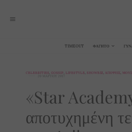
TIMEOUT
ΦΑΓΗΤΌ
ΓΥΝ
CELEBRITIES
,
GOSSIP
,
LIFESTYLE
,
SHOWBIZ
,
ΑΠΌΨΕΙΣ
,
ΜΟΥΣ
20 ΜΑΡΤΊΟΥ 2017
«Star Academy
αποτυχημένη τε