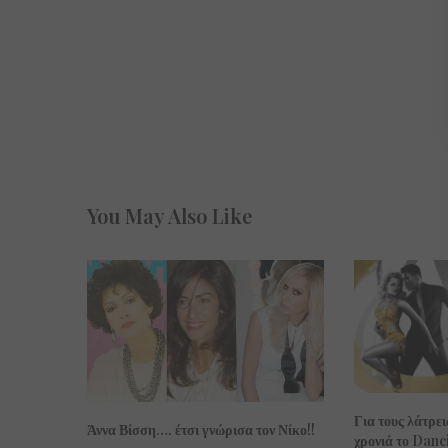
You May Also Like
Για τους λάτρει
Άννα Βίσση…. έτσι γνώρισα τον Νίκο!!
χρονιά το Danc