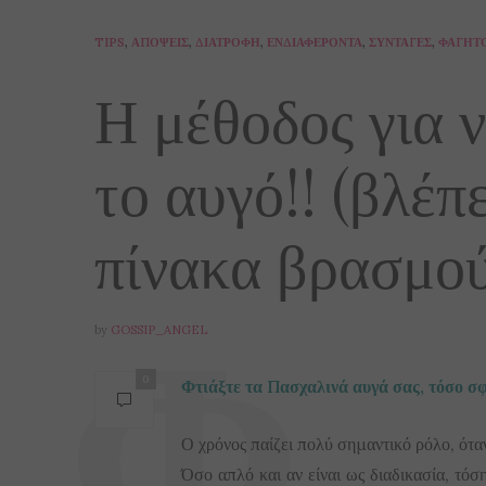
TIPS
,
ΑΠΌΨΕΙΣ
,
ΔΙΑΤΡΟΦΉ
,
ΕΝΔΙΑΦΈΡΟΝΤΑ
,
ΣΥΝΤΑΓΈΣ
,
ΦΑΓΗΤ
Η μέθοδος για 
το αυγό!! (βλέπ
πίνακα βρασμού
by
GOSSIP_ANGEL
0
Φτιάξτε τα Πασχαλινά αυγά σας, τόσο σ
Ο χρόνος παίζει πολύ σημαντικό ρόλο, όταν
Όσο απλό και αν είναι ως διαδικασία, τόσ