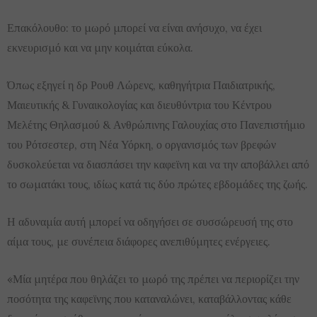
Επακόλουθο: το μωρό μπορεί να είναι ανήσυχο, να έχει
εκνευρισμό και να μην κοιμάται εύκολα.
Όπως εξηγεί η δρ Ρουθ Λώρενς, καθηγήτρια Παιδιατρικής,
Μαιευτικής & Γυναικολογίας και διευθύντρια του Κέντρου
Μελέτης Θηλασμού & Ανθρώπινης Γαλουχίας στο Πανεπιστήμιο
του Ρότσεστερ, στη Νέα Υόρκη, ο οργανισμός των βρεφών
δυσκολεύεται να διασπάσει την καφεϊνη και να την αποβάλλει από
το σωματάκι τους, ιδίως κατά τις δύο πρώτες εβδομάδες της ζωής.
Η αδυναμία αυτή μπορεί να οδηγήσει σε συσσώρευσή της στο
αίμα τους, με συνέπεια διάφορες ανεπιθύμητες ενέργειες.
«Μία μητέρα που θηλάζει το μωρό της πρέπει να περιορίζει την
ποσότητα της καφεϊνης που καταναλώνει, καταβάλλοντας κάθε