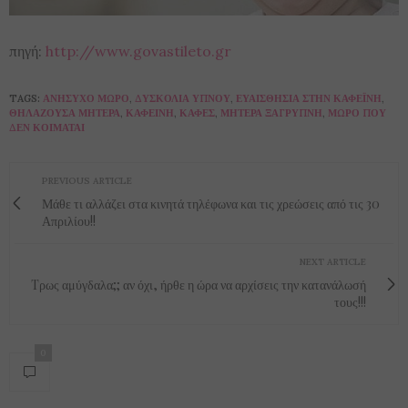
πηγή:
http://www.govastileto.gr
TAGS:
ΑΝΉΣΥΧΟ ΜΩΡΌ
,
ΔΥΣΚΟΛΊΑ ΎΠΝΟΥ
,
ΕΥΑΙΣΘΗΣΊΑ ΣΤΗΝ ΚΑΦΕΪΝΗ
,
ΘΗΛΆΖΟΥΣΑ ΜΗΤΈΡΑ
,
ΚΑΦΕΊΝΗ
,
ΚΑΦΈΣ
,
ΜΗΤΈΡΑ ΞΆΓΡΥΠΝΗ
,
ΜΩΡΌ ΠΟΥ
ΔΕΝ ΚΟΙΜΆΤΑΙ
PREVIOUS ARTICLE
Μάθε τι αλλάζει στα κινητά τηλέφωνα και τις χρεώσεις από τις 30
Απριλίου!!
NEXT ARTICLE
Tρως αμύγδαλα;; αν όχι, ήρθε η ώρα να αρχίσεις την κατανάλωσή
τους!!!
0