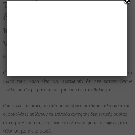
το μωρό σου και
δυσκολεύεσαι να το
κοιμίσεις; Δες ποιος μπορεί
να είναι ο λόγος!!
by
GOSSIP_ANGEL
Οι θηλάζουσες μητέρες που δυσκολεύονται να κοιμίσουν το
μωρό τους, καλό είναι να βεβαιωθούν ότι δεν καταναλώνουν
πολλή καφεϊνη, προειδοποιεί μία ειδικός στον θηλασμό.
Όπως λέει, ο καφές, το τσάι, τα αναψυκτικά τύπου κόλα αλλά και
οι σοκολάτες αυξάνουν τα επίπεδα αυτής της διεγερτικής ουσίας
στο αίμα – και από εκεί, είναι εύκολο να περάσει η καφεϊνη στο
γάλα και μετά στο μωρό.