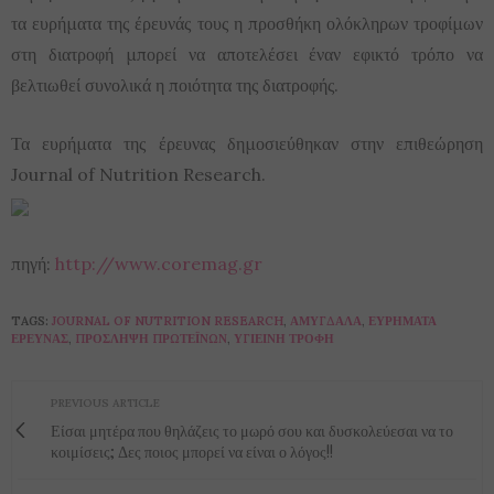
τα ευρήματα της έρευνάς τους η προσθήκη ολόκληρων τροφίμων
στη διατροφή μπορεί να αποτελέσει έναν εφικτό τρόπο να
βελτιωθεί συνολικά η ποιότητα της διατροφής.
Τα ευρήματα της έρευνας δημοσιεύθηκαν στην επιθεώρηση
Journal of Nutrition Research.
πηγή:
http://www.coremag.gr
TAGS:
JOURNAL OF NUTRITION RESEARCH
,
ΑΜΎΓΔΑΛΑ
,
ΕΥΡΉΜΑΤΑ
ΈΡΕΥΝΆΣ
,
ΠΡΌΣΛΗΨΗ ΠΡΩΤΕΪΝΏΝ
,
ΥΓΙΕΙΝΉ ΤΡΟΦΉ
PREVIOUS ARTICLE
Είσαι μητέρα που θηλάζεις το μωρό σου και δυσκολεύεσαι να το
κοιμίσεις; Δες ποιος μπορεί να είναι ο λόγος!!