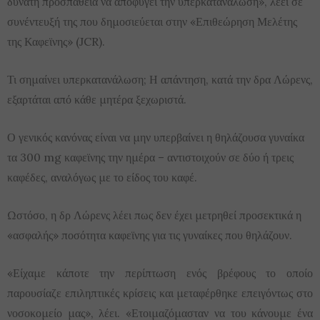
δυνατή προσπάθεια να αποφύγει την υπερκατανάλωση», λέει σε
συνέντευξή της που δημοσιεύεται στην «Επιθεώρηση Μελέτης
της Καφεϊνης» (JCR).
Τι σημαίνει υπερκατανάλωση; Η απάντηση, κατά την δρα Λώρενς,
εξαρτάται από κάθε μητέρα ξεχωριστά.
Ο γενικός κανόνας είναι να μην υπερβαίνει η θηλάζουσα γυναίκα
τα 300 mg καφεϊνης την ημέρα – αντιστοιχούν σε δύο ή τρεις
καφέδες, αναλόγως με το είδος του καφέ.
Ωστόσο, η δρ Λώρενς λέει πως δεν έχει μετρηθεί προσεκτικά η
«ασφαλής» ποσότητα καφεϊνης για τις γυναίκες που θηλάζουν.
«Είχαμε κάποτε την περίπτωση ενός βρέφους το οποίο
παρουσίαζε επιληπτικές κρίσεις και μεταφέρθηκε επειγόντως στο
νοσοκομείο μας», λέει. «Ετοιμαζόμασταν να του κάνουμε ένα