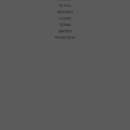
TRAVEL
ΜΟΥΣΙΚΉ
GOSSIP
ΤΈΧΝΗ
ΒΊΝΤΕΟ
ΨΥΧΑΓΩΓΊΑ