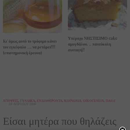
Υπέροχο ΝΗΣΤΙΣΙΜΟ cake
Kι’ όμως αυτό το τρόφιμο κάνει
αμυγδάλου. .. πανεύκολη
τον εγκέφαλο …. να ρετάρει!!!!
συνταγή!!
(επιστημονική έρευνα)
ΑΠΌΨΕΙΣ
,
ΓΥΝΑΊΚΑ
,
ΕΝΔΙΑΦΈΡΟΝΤΑ
,
ΚΟΙΝΩΝΊΑ
,
ΟΙΚΟΓΈΝΕΙΑ
,
ΠΑΙΔΊ
28 ΑΠΡΙΛΊΟΥ 2016
Είσαι μητέρα που θηλάζεις