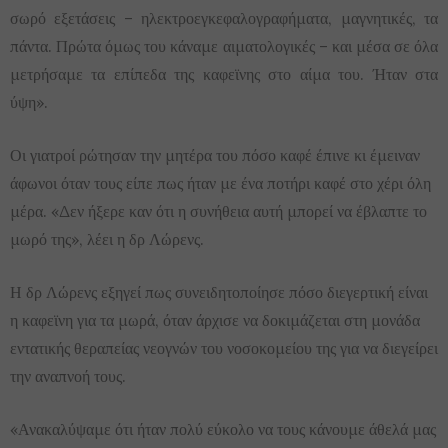
σωρό εξετάσεις – ηλεκτροεγκεφαλογραφήματα, μαγνητικές, τα
πάντα. Πρώτα όμως του κάναμε αιματολογικές – και μέσα σε όλα
μετρήσαμε τα επίπεδα της καφεϊνης στο αίμα του. Ήταν στα
ύψη».
Οι γιατροί ρώτησαν την μητέρα του πόσο καφέ έπινε κι έμειναν
άφωνοι όταν τους είπε πως ήταν με ένα ποτήρι καφέ στο χέρι όλη
μέρα. «Δεν ήξερε καν ότι η συνήθεια αυτή μπορεί να έβλαπτε το
μωρό της», λέει η δρ Λώρενς.
Η δρ Λώρενς εξηγεί πως συνειδητοποίησε πόσο διεγερτική είναι
η καφεϊνη για τα μωρά, όταν άρχισε να δοκιμάζεται στη μονάδα
εντατικής θεραπείας νεογνών του νοσοκομείου της για να διεγείρει
την αναπνοή τους.
«Ανακαλύψαμε ότι ήταν πολύ εύκολο να τους κάνουμε άθελά μας