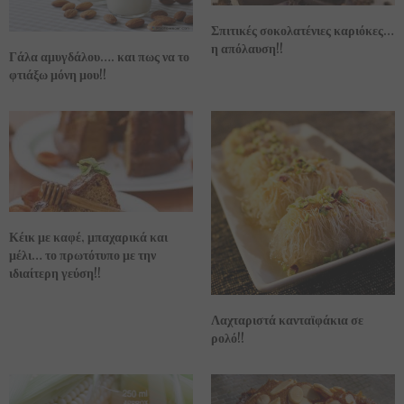
Σπιτικές σοκολατένιες καριόκες…
η απόλαυση!!
Γάλα αμυγδάλου…. και πως να το
φτιάξω μόνη μου!!
Κέικ με καφέ, μπαχαρικά και
μέλι… το πρωτότυπο με την
ιδιαίτερη γεύση!!
Λαχταριστά κανταϊφάκια σε
ρολό!!