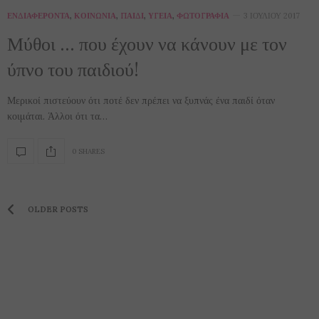
ΕΝΔΙΑΦΈΡΟΝΤΑ
,
ΚΟΙΝΩΝΊΑ
,
ΠΑΙΔΊ
,
ΥΓΕΊΑ
,
ΦΩΤΟΓΡΑΦΊΑ
3 ΙΟΥΛΊΟΥ 2017
Μύθοι … που έχουν να κάνουν με τον
ύπνο του παιδιού!
Μερικοί πιστεύουν ότι ποτέ δεν πρέπει να ξυπνάς ένα παιδί όταν
κοιμάται. Άλλοι ότι τα…
0 SHARES
OLDER POSTS