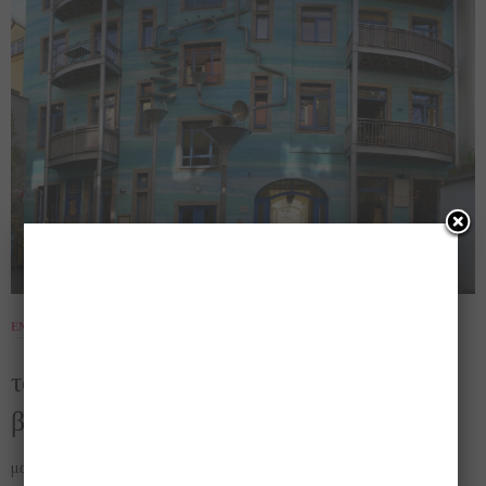
ΕΝΔΙΑΦΈΡΟΝΤΑ
,
ΜΟΥΣΙΚΉ
,
ΠΕΡΙΒΆΛΛΟΝ
,
ΠΕΡΊΕΡΓΑ
,
ΤΈΧΝΗ
12 ΟΚΤΩΒΡΊΟΥ 2017
τοίχος που παίζει μουσική…..με την
βροχή (από τα απίστευτα)!!!
μουσική μπάντα, την οποία θα ζήλευε κάθε μαέστρος!