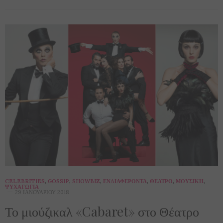
CELEBRITIES
,
GOSSIP
,
SHOWBIZ
,
ΕΝΔΙΑΦΈΡΟΝΤΑ
,
ΘΈΑΤΡΟ
,
ΜΟΥΣΙΚΉ
,
ΨΥΧΑΓΩΓΊΑ
29 ΙΑΝΟΥΑΡΊΟΥ 2018
Το μιούζικαλ «Cabaret» στο Θέατρο