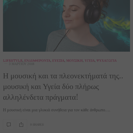
LIFESTYLE
,
ΕΝΔΙΑΦΈΡΟΝΤΑ
,
ΕΥΕΞΊΑ
,
ΜΟΥΣΙΚΉ
,
ΥΓΕΊΑ
,
ΨΥΧΑΓΩΓΊΑ
3 ΜΑΡΤΊΟΥ 2018
Η μουσική και τα πλεονεκτήματά της..
μουσική και Υγεία δύο πλήρως
αλληλένδετα πράγματα!
Η μουσική είναι μια γλυκιά συνήθεια για τον κάθε άνθρωπο…..
0 SHARES