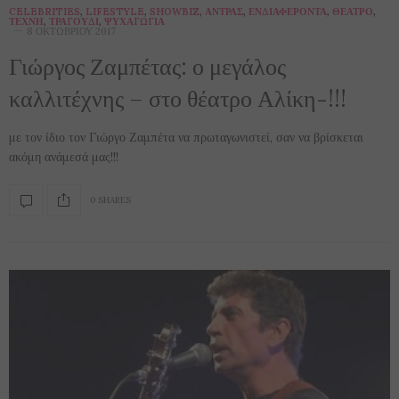
CELEBRITIES
,
LIFESTYLE
,
SHOWBIZ
,
ΆΝΤΡΑΣ
,
ΕΝΔΙΑΦΈΡΟΝΤΑ
,
ΘΈΑΤΡΟ
,
ΤΈΧΝΗ
,
ΤΡΑΓΟΎΔΙ
,
ΨΥΧΑΓΩΓΊΑ
8 ΟΚΤΩΒΡΊΟΥ 2017
Γιώργος Ζαμπέτας: ο μεγάλος
καλλιτέχνης – στο θέατρο Αλίκη-!!!
με τον ίδιο τον Γιώργο Ζαμπέτα να πρωταγωνιστεί, σαν να βρίσκεται
ακόμη ανάμεσά μας!!!
0 SHARES