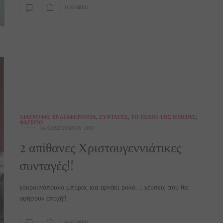
0 SHARES
ΔΙΑΤΡΟΦΉ
,
ΕΝΔΙΑΦΈΡΟΝΤΑ
,
ΣΥΝΤΑΓΈΣ
,
ΤΟ ΠΙΆΤΟ ΤΗΣ ΗΜΈΡΑΣ
,
ΦΑΓΗΤΌ
14 ΔΕΚΕΜΒΡΊΟΥ 2017
2 απίθανες Χριστουγεννιάτικες
συνταγές!!
γουρουνόπουλο μπύρας και αρνάκι ρολό…. γεύσεις που θα
αφήσουν εποχή!!
0 SHARES