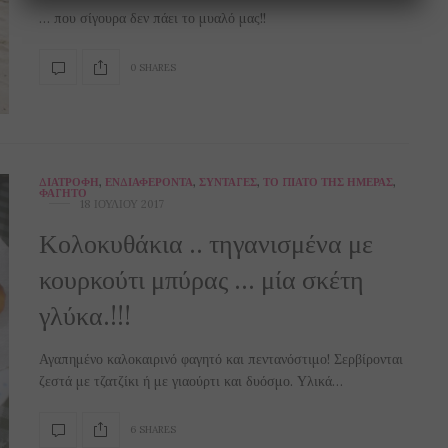
… που σίγουρα δεν πάει το μυαλό μας!!
0 SHARES
ΔΙΑΤΡΟΦΉ
,
ΕΝΔΙΑΦΈΡΟΝΤΑ
,
ΣΥΝΤΑΓΈΣ
,
ΤΟ ΠΙΆΤΟ ΤΗΣ ΗΜΈΡΑΣ
,
ΦΑΓΗΤΌ
18 ΙΟΥΛΊΟΥ 2017
Κολοκυθάκια .. τηγανισμένα με
κουρκούτι μπύρας … μία σκέτη
γλύκα.!!!
Αγαπημένο καλοκαιρινό φαγητό και πεντανόστιμο! Σερβίρονται
ζεστά με τζατζίκι ή με γιαούρτι και δυόσμο. Υλικά…
6 SHARES