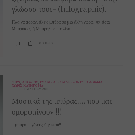
γλώσσα τους- (Infographic).
Πως να παραγγείλεις μπύρα σε μια άλλη χώρα.. Αν είσαι
Μπυράκιας ή Μπυρόβιος, με λίγα…
0 SHARES
TIPS
,
ΑΠΌΨΕΙΣ
,
ΓΥΝΑΊΚΑ
,
ΕΝΔΙΑΦΈΡΟΝΤΑ
,
ΟΜΟΡΦΙΆ
,
ΧΩΡΊΣ ΚΑΤΗΓΟΡΊΑ
1 ΜΑΡΤΊΟΥ 2018
Μυστικά της μπύρας…. που μας
ομορφαίνουν !!!
…μπύρα…. γένους θηλυκού!!