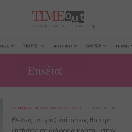
ΑΊΚΑ
TRAVEL
ΜΟΥΣΙΚΉ
GOSSIP
ΤΈΧΝΗ
Ετικέτα:
ΜΠΎΡΑ
ΑΠΌΨΕΙΣ
,
ΔΙΕΘΝΉ
,
ΕΝΔΙΑΦΈΡΟΝΤΑ
,
ΠΟΤΆ
8 ΜΑΪ́ΟΥ 2018
Θέλεις μπύρα; κοίτα πως θα την
ζητήσεις σε διάφορα κράτη -στην