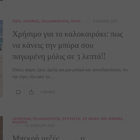
TIPS
,
ΑΠΌΨΕΙΣ
,
ΕΝΔΙΑΦΈΡΟΝΤΑ
,
ΠΟΤΆ
5 ΙΟΥΛΊΟΥ 2017
Χρήσιμο για το καλοκαιράκι: πως
να κάνεις την μπύρα σου
παγωμένη μόλις σε 3 λεπτά!!
Πόσες φορές έχεις όρεξη για μια μπύρα και συνειδητοποιείς ότι
την είχες έξω από το…
0 SHARES
ΔΙΑΤΡΟΦΉ
,
ΕΝΔΙΑΦΈΡΟΝΤΑ
,
ΣΥΝΤΑΓΈΣ
,
ΤΟ ΠΙΆΤΟ ΤΗΣ ΗΜΈΡΑΣ
,
ΦΑΓΗΤΌ
26 ΑΠΡΙΛΊΟΥ 2017
Μπεκρή μεζές……… ο