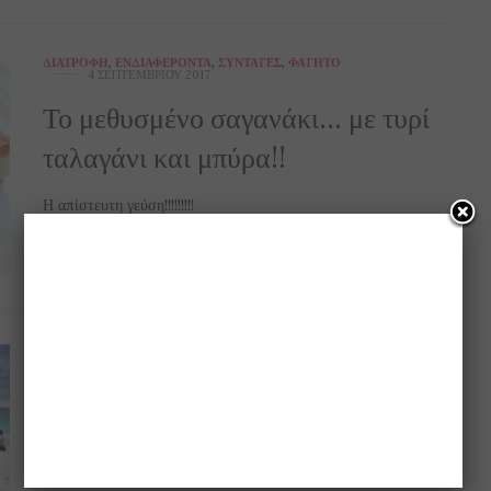
ΔΙΑΤΡΟΦΉ
,
ΕΝΔΙΑΦΈΡΟΝΤΑ
,
ΣΥΝΤΑΓΈΣ
,
ΦΑΓΗΤΌ
4 ΣΕΠΤΕΜΒΡΊΟΥ 2017
Το μεθυσμένο σαγανάκι… με τυρί
ταλαγάνι και μπύρα!!
Η απίστευτη γεύση!!!!!!!!!
0 SHARES
TIPS
,
ΑΠΌΨΕΙΣ
,
ΕΝΔΙΑΦΈΡΟΝΤΑ
27 ΑΥΓΟΎΣΤΟΥ 2017
20 απίθανες χρήσεις της μπύρας!!!
… εκτός από να την πίνουμε!!!