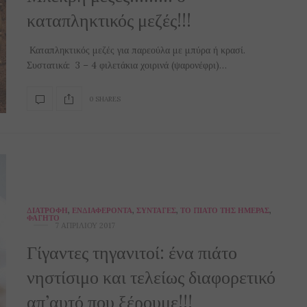
καταπληκτικός μεζές!!!
Καταπληκτικός μεζές για παρεούλα με μπύρα ή κρασί.
Συστατικά: 3 – 4 φιλετάκια χοιρινά (ψαρονέφρι)…
0 SHARES
ΔΙΑΤΡΟΦΉ
,
ΕΝΔΙΑΦΈΡΟΝΤΑ
,
ΣΥΝΤΑΓΈΣ
,
ΤΟ ΠΙΆΤΟ ΤΗΣ ΗΜΈΡΑΣ
,
ΦΑΓΗΤΌ
7 ΑΠΡΙΛΊΟΥ 2017
Γίγαντες τηγανιτοί: ένα πιάτο
νηστίσιμο και τελείως διαφορετικό
απ’αυτό που ξέρουμε!!!