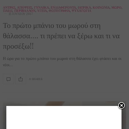
ΆΝΤΡΑΣ
,
ΑΠΌΨΕΙΣ
,
ΓΥΝΑΊΚΑ
,
ΕΝΔΙΑΦΈΡΟΝΤΑ
,
ΙΑΤΡΙΚΆ
,
ΚΟΙΝΩΝΊΑ
,
ΜΩΡΌ
,
ΠΑΙΔΊ
,
ΠΕΡΙΒΆΛΛΟΝ
,
ΥΓΕΊΑ
,
ΦΩΤΟΓΡΑΦΊΑ
,
ΨΥΧΑΓΩΓΊΑ
15 ΙΟΥΝΊΟΥ 2017
Το πρώτο μπάνιο του μωρού στη
θάλασσα…. τι πρέπει να ξέρω και τι να
προσέξω!!
Η ώρα για το πρώτο μπάνιο του μωρού στη θάλασσα έχει φτάσει και οι
νέοι…
0 SHARES