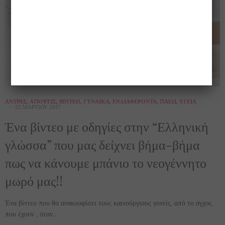
ΆΝΤΡΑΣ
,
ΑΠΌΨΕΙΣ
,
ΒΊΝΤΕΟ
,
ΓΥΝΑΊΚΑ
,
ΕΝΔΙΑΦΈΡΟΝΤΑ
,
ΠΑΙΔΊ
,
ΥΓΕΊΑ
22 ΜΑΡΤΊΟΥ 2017
Ένα βίντεο με οδηγίες στην “Ελληνική
γλώσσα” που μας δείχνει βήμα-βήμα
πως να κάνουμε μπάνιο το νεογέννητο
μωρό μας!!
Ένα βίντεο που θα ανακουφίσει τους καινούργιους γονείς, από το άγχος
που έχουν , όταν…