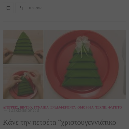
0 SHARES
ΑΠΌΨΕΙΣ
,
ΒΊΝΤΕΟ
,
ΓΥΝΑΊΚΑ
,
ΕΝΔΙΑΦΈΡΟΝΤΑ
,
ΟΜΟΡΦΙΆ
,
ΤΈΧΝΗ
,
ΦΑΓΗΤΌ
2 ΔΕΚΕΜΒΡΊΟΥ 2015
Κάνε την πετσέτα “χριστουγεννιάτικο