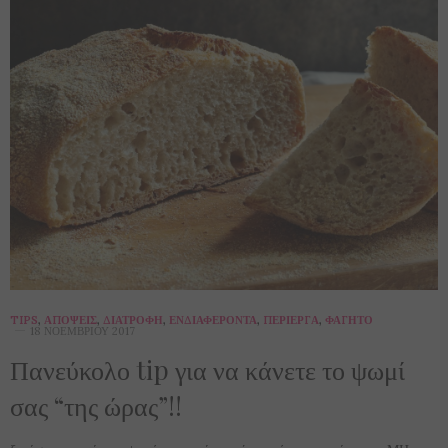
TIPS
,
ΑΠΌΨΕΙΣ
,
ΔΙΑΤΡΟΦΉ
,
ΕΝΔΙΑΦΈΡΟΝΤΑ
,
ΠΕΡΊΕΡΓΑ
,
ΦΑΓΗΤΌ
18 ΝΟΕΜΒΡΊΟΥ 2017
Πανεύκολο tip για να κάνετε το ψωμί
σας “της ώρας”!!