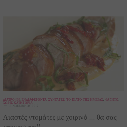
ΔΙΑΤΡΟΦΉ
,
ΕΝΔΙΑΦΈΡΟΝΤΑ
,
ΣΥΝΤΑΓΈΣ
,
ΤΟ ΠΙΆΤΟ ΤΗΣ ΗΜΈΡΑΣ
,
ΦΑΓΗΤΌ
,
ΧΩΡΊΣ ΚΑΤΗΓΟΡΊΑ
19 ΝΟΕΜΒΡΊΟΥ 2017
Λιαστές ντομάτες με χοιρινό … θα σας
απογειώσει!!