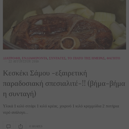
ΔΙΑΤΡΟΦΉ
,
ΕΝΔΙΑΦΈΡΟΝΤΑ
,
ΣΥΝΤΑΓΈΣ
,
ΤΟ ΠΙΆΤΟ ΤΗΣ ΗΜΈΡΑΣ
,
ΦΑΓΗΤΌ
22 ΑΥΓΟΎΣΤΟΥ 2016
Κεσκέκι Σάμου -εξαιρετική
παραδοσιακή σπεσιαλιτέ-!! (βήμα-βήμα
η συνταγή)
Υλικά 1 κιλό σιτάρι 1 κιλό κρέας, χοιρινό 1 κιλό κρεμμύδια 2 ποτήρια
νερό ανάλογο…
0 SHARES