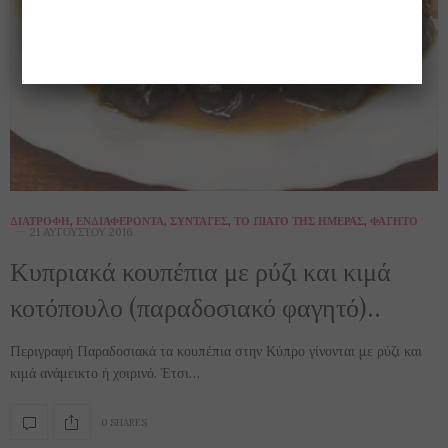
ΔΙΑΤΡΟΦΉ
,
ΕΝΔΙΑΦΈΡΟΝΤΑ
,
ΣΥΝΤΑΓΈΣ
,
ΤΟ ΠΙΆΤΟ ΤΗΣ ΗΜΈΡΑΣ
,
ΦΑΓΗΤΌ
21 ΑΥΓΟΎΣΤΟΥ 2016
Κυπριακά κουπέπια με ρύζι και κιμά
κοτόπουλο (παραδοσιακό φαγητό)..
Περιγραφή Παραδοσιακά τα κουπέπια στην Κύπρο γίνονται με ρύζι και
κιμά ανάμεικτο ή χοιρινό. Έτσι…
0 SHARES