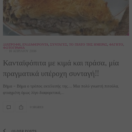
ΔΙΑΤΡΟΦΉ
,
ΕΝΔΙΑΦΈΡΟΝΤΑ
,
ΣΥΝΤΑΓΈΣ
,
ΤΟ ΠΙΆΤΟ ΤΗΣ ΗΜΈΡΑΣ
,
ΦΑΓΗΤΌ
,
ΦΩΤΟΓΡΑΦΊΑ
18 ΑΠΡΙΛΊΟΥ 2016
Κανταϊφόπιτα με κιμά και πράσα, μία
πραγματικά υπέροχη συνταγή!!
Βήμα – Βήμα ο τρόπος εκτέλεσής της…. Μια πολύ γνωστή πιτούλα,
φτιαγμένη όμως λίγο διαφορετικά,…
0 SHARES
OLDER POSTS