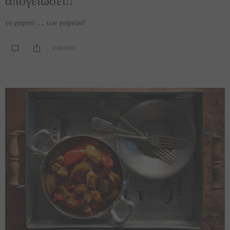
το χοιρινό …. των γιορτών!!
0 SHARES