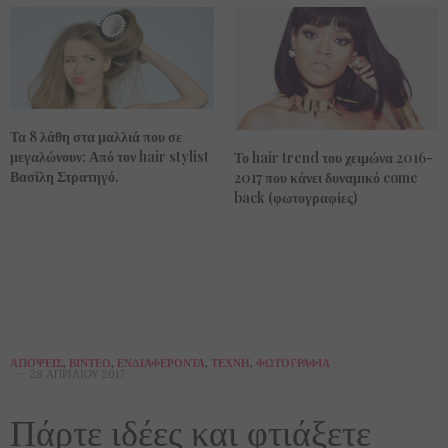
Τα 8 λάθη στα μαλλιά που σε
μεγαλώνουν: Από τον hair stylist
Το hair trend του χειμώνα 2016-
Βασίλη Στρατηγό.
2017 που κάνει δυναμικό come
back (φωτογραφίες)
ΑΠΌΨΕΙΣ
,
ΒΊΝΤΕΟ
,
ΕΝΔΙΑΦΈΡΟΝΤΑ
,
ΤΈΧΝΗ
,
ΦΩΤΟΓΡΑΦΊΑ
28 ΑΠΡΙΛΊΟΥ 2017
Πάρτε ιδέες και φτιάξετε