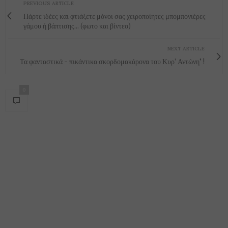
PREVIOUS ARTICLE
Πάρτε ιδέες και φτιάξετε μόνοι σας χειροποίητες μπομπονιέρες
γάμου ή βάπτισης... (φωτο και βίντεο)
NEXT ARTICLE
Τα φανταστικά - πικάντικα σκορδομακάρονα του Κυρ' Αντώνη" !
0