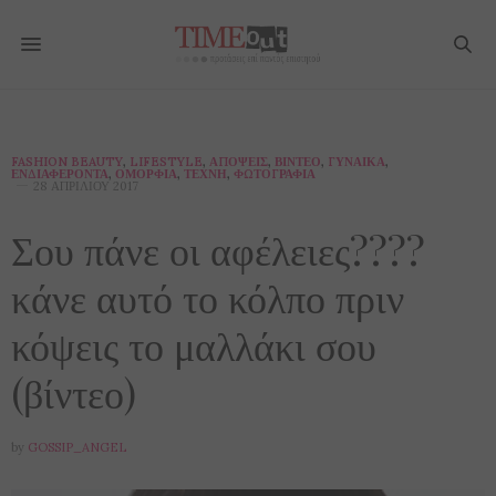
FASHION BEAUTY
,
LIFESTYLE
,
ΑΠΌΨΕΙΣ
,
ΒΊΝΤΕΟ
,
ΓΥΝΑΊΚΑ
,
ΕΝΔΙΑΦΈΡΟΝΤΑ
,
ΟΜΟΡΦΙΆ
,
ΤΈΧΝΗ
,
ΦΩΤΟΓΡΑΦΊΑ
28 ΑΠΡΙΛΊΟΥ 2017
Σου πάνε οι αφέλειες????
κάνε αυτό το κόλπο πριν
κόψεις το μαλλάκι σου
(βίντεο)
by
GOSSIP_ANGEL