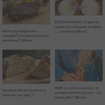
ΕΞΥΠΝΟ ΚΟΛΠΟ: Χώρισε τον
κρόκο από το ασπράδι του αβγού
Κάντε την μπριζόλα σας ……
….. πανεύκολα (βίντεο)
λουκούμι!!! τόσο μαλακιά όσο δεν
φαντάζεστε!!! (βίντεο)
Μάθε τον τρόπο να ανοίγεις -το
Πανεύκολο tip για να κάνετε το
κουνημένο αναψυκτικό σου – για
ψωμί σας “της ώρας”!!
να μην χυθεί !! (βίντεο)