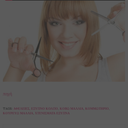
πηγή
TAGS:
ΑΦΈΛΕΙΕΣ
,
ΈΞΥΠΝΟ ΚΌΛΠΟ
,
ΚΌΒΩ ΜΑΛΛΙΆ
,
ΚΟΜΜΩΤΉΡΙΟ
,
ΚΟΥΡΕΎΩ ΜΑΛΛΙΆ
,
ΧΤΕΝΊΣΜΑΤΑ ΈΞΥΠΝΑ