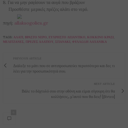
8. Για να μην ραγίσουν τα αυγά που βράζουν
Προσθέστε μερικές πρέζες αλάτι στο νερό.
πηγή:
allaksogolies.gr
TAGS:
ΑΛΆΤΙ
,
ΒΡΑΣΤΌ ΝΕΡΌ
,
ΕΎΧΡΗΣΤΟ ΛΕΙΑΝΤΙΚΌ
,
ΚΌΚΚΙΝΟ ΚΡΑΣΊ
,
ΜΕΛΙΤΖΆΝΕΣ
,
ΠΡΈΖΕΣ ΑΛΑΤΙΟΎ
,
ΣΠΑΝΆΚΙ
,
ΦΥΛΛΏΔΗ ΛΑΧΑΝΙΚΆ
PREVIOUS ARTICLE
Διάλεξε το μάτι που σε αντιπροσωπεύει περισσότερο και δες τι
λέει για την προσωπικότητά σου.
NEXT ARTICLE
Βάλε το δάχτυλό σου στην οθόνη και είμαι σίγουρη ότι θα
κολλήσεις, μ'αυτό που θα δεις! [βίντεο]
0