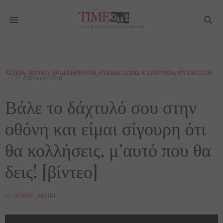
ΑΣΤΕΊΑ
,
ΒΊΝΤΕΟ
,
ΕΝΔΙΑΦΈΡΟΝΤΑ
,
ΕΥΕΞΊΑ
,
ΧΩΡΊΣ ΚΑΤΗΓΟΡΊΑ
,
ΨΥΧΑΓΩΓΊΑ
27 ΑΠΡΙΛΊΟΥ 2018
Βάλε το δάχτυλό σου στην
οθόνη και είμαι σίγουρη ότι
θα κολλήσεις, μ’αυτό που θα
δεις! [βίντεο]
by
GOSSIP_ANGEL