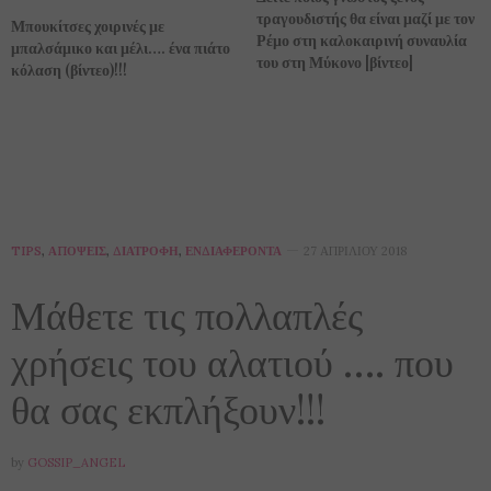
τραγουδιστής θα είναι μαζί με τον
Μπουκίτσες χοιρινές με
Ρέμο στη καλοκαιρινή συναυλία
μπαλσάμικο και μέλι…. ένα πιάτο
του στη Μύκονο [βίντεο]
κόλαση (βίντεο)!!!
TIPS
,
ΑΠΌΨΕΙΣ
,
ΔΙΑΤΡΟΦΉ
,
ΕΝΔΙΑΦΈΡΟΝΤΑ
27 ΑΠΡΙΛΊΟΥ 2018
Μάθετε τις πολλαπλές
χρήσεις του αλατιού …. που
θα σας εκπλήξουν!!!
by
GOSSIP_ANGEL