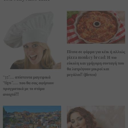
Πίτσα σε φόρμα για κέικ ή αλλιώς
pizza monkey bread: Η πιο
εύκολη και γρήγορη συνταγή που
θα λατρέψουν μικροί και
μεγάλοι!! (βίντεο)
“35”…. απίστευτα μαγειρικά
“tips”….. που θα σας αφήσουν
πραγματικά με το στόμα
ανοιχτό!!!