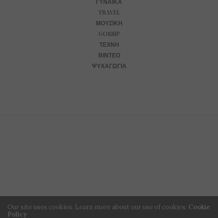
ΓΥΝΑΊΚΑ
TRAVEL
ΜΟΥΣΙΚΉ
GOSSIP
ΤΈΧΝΗ
ΒΊΝΤΕΟ
ΨΥΧΑΓΩΓΊΑ
Our site uses cookies. Learn more about our use of cookies:
Cookie
Policy