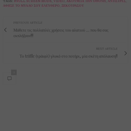
TAGS:
#FULL SCREEN MODE
,
VIDEO
,
ΑΚΟΎΜΠΑ ΤΗΝ ΟΘΌΝΗ
,
ΑΝΤΙΣΤΡΈΣ
,
ΆΦΗΣΕ ΤΟ ΜΥΑΛΌ ΣΟΥ ΕΛΕΎΘΕΡΟ
,
ΞΕΚΟΥΡΆΣΟΥ
PREVIOUS ARTICLE
Μάθετε τις πολλαπλές χρήσεις του αλατιού .... που θα σας
εκπλήξουν!!!
NEXT ARTICLE
Το triffle (τράιφλ) γλυκό στο ποτήρι, μία σκέτη απόλαυση!!
1