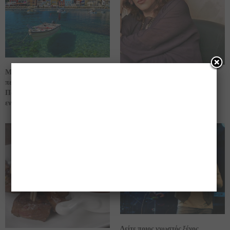
Μια εκπληκτική εναέρια
Άγριο “κράξιμο” από Ελένη
περιήγηση στην κοσμοπολίτισσα
Βιτάλη … για Ρέμο και Πάολα
Πάργα -βίντεο- που θα σας
(βίντεο)
εντυπωσιάσει!!!
Δείτε ποιος γνωστός ξένος