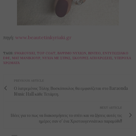
πηγή:
www.beautetinkyriaki.gr
TAGS:
SWAROVSKI
,
TOP COAT
,
ΒΆΨΙΜΟ ΝΥΧΙΏΝ
,
ΒΊΝΤΕΟ
,
ΕΝΤΥΠΩΣΙΑΚΌ
ΕΦΈ
,
ΜΑΤ ΜΑΝΙΚΙΟΎΡ
,
ΝΎΧΙΑ ΜΕ ΣΤΡΑΣ
,
ΣΚΟΎΡΕΣ ΑΠΟΧΡΏΣΕΙΣ
,
ΥΠΈΡΟΧΑ
ΧΡΏΜΑΤΑ
PREVIOUS ARTICLE
Ο λατρεμένος Τόλης Βοσκόπουλος θα εμφανίζεται στο Baraonda
Music Hall κάθε Τετάρτη.
NEXT ARTICLE
Ιδέες για το πως να διακοσμήσεις το σπίτι και να ζήσεις αυτές τις
ημέρες σαν σ' ένα Χριστουγεννιάτικο παραμύθι!!