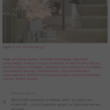
πηγή:
www.newsone.gr
TAGS:
ΑΡΩΜΑΤΙΚΆ ΚΕΡΙΆ
,
ΓΙΟΡΤΙΝΉ ΑΤΜΌΣΦΑΙΡΑ
,
ΓΙΡΛΆΝΤΕΣ
,
ΔΙΑΚΌΣΜΗΣΗ
,
ΚΑΡΎΔΙΑ
,
ΚΛΑΔΙΆ
,
ΚΌΚΚΙΝΟ
,
ΚΟΥΚΟΥΝΆΡΙΑ
,
ΜΠΆΛΕΣ
ΧΡΙΣΤΟΥΓΈΝΝΩΝ
,
ΣΤΟΛΙΣΜΌΣ
,
ΤΕΧΝΗΤΌ ΧΙΌΝΙ
,
ΦΙΌΓΚΟΥΣ
,
ΦΩΤΙΣΜΌΣ
,
ΧΑΡΟΎΜΕΝΕΣ ΠΙΝΕΛΙΈΣ
,
ΧΙΟΝΟΝΙΦΆΔΕΣ
,
ΧΡΙΣΤΟΥΓΕΝΝΙΆΤΙΚΑ
ΔΙΑΚΟΣΜΗΤΙΚΆ
,
ΧΡΙΣΤΟΥΓΕΝΝΙΆΤΙΚΑ ΦΩΤΆΚΙΑ
,
ΧΡΙΣΤΟΥΓΕΝΝΙΆΤΙΚΟ
ΔΈΝΤΡΟ
,
ΧΡΥΣΌ
,
ΧΡΥΣΌΣ
PREVIOUS ARTICLE
(βίντεο) Ματ μανικιούρ το υπέροχο, απλό - με στρας ή και
swarovski .... για τις ξεχωριστές ημέρες των Χριστουγέννων και
όχι μόνο!