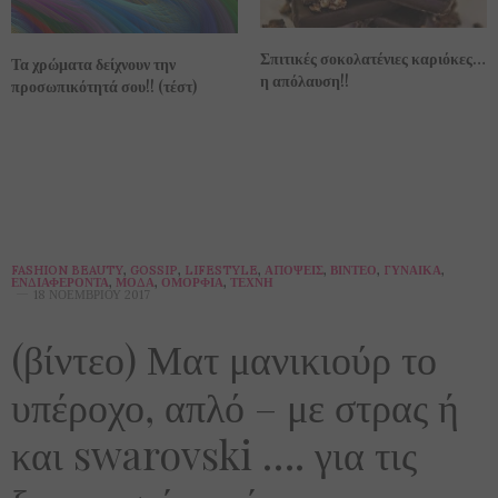
Σπιτικές σοκολατένιες καριόκες…
Τα χρώματα δείχνουν την
η απόλαυση!!
προσωπικότητά σου!! (τέστ)
FASHION BEAUTY
,
GOSSIP
,
LIFESTYLE
,
ΑΠΌΨΕΙΣ
,
ΒΊΝΤΕΟ
,
ΓΥΝΑΊΚΑ
,
ΕΝΔΙΑΦΈΡΟΝΤΑ
,
ΜΌΔΑ
,
ΟΜΟΡΦΙΆ
,
ΤΈΧΝΗ
18 ΝΟΕΜΒΡΊΟΥ 2017
(βίντεο) Ματ μανικιούρ το
υπέροχο, απλό – με στρας ή
και swarovski …. για τις