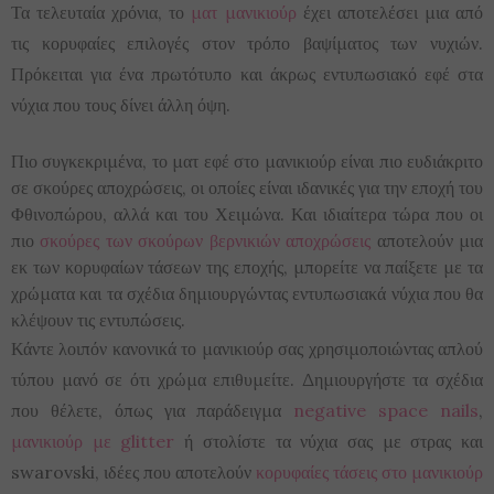
Τα τελευταία χρόνια, το
ματ μανικιούρ
έχει αποτελέσει μια από
τις κορυφαίες επιλογές στον τρόπο βαψίματος των νυχιών.
Πρόκειται για ένα πρωτότυπο και άκρως εντυπωσιακό εφέ στα
νύχια που τους δίνει άλλη όψη.
Πιο συγκεκριμένα, το ματ εφέ στο μανικιούρ είναι πιο ευδιάκριτο
σε σκούρες αποχρώσεις, οι οποίες είναι ιδανικές για την εποχή του
Φθινοπώρου, αλλά και του Χειμώνα. Και ιδιαίτερα τώρα που οι
πιο
σκούρες των σκούρων βερνικιών αποχρώσεις
αποτελούν μια
εκ των κορυφαίων τάσεων της εποχής, μπορείτε να παίξετε με τα
χρώματα και τα σχέδια δημιουργώντας εντυπωσιακά νύχια που θα
κλέψουν τις εντυπώσεις.
Κάντε λοιπόν κανονικά το μανικιούρ σας χρησιμοποιώντας απλού
τύπου μανό σε ότι χρώμα επιθυμείτε. Δημιουργήστε τα σχέδια
που θέλετε, όπως για παράδειγμα
negative space nails
,
μανικιούρ με glitter
ή στολίστε τα νύχια σας με στρας και
swarovski, ιδέες που αποτελούν
κορυφαίες τάσεις στο μανικιούρ