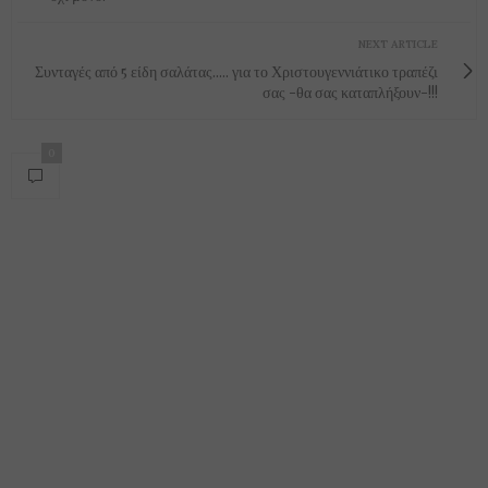
NEXT ARTICLE
Συνταγές από 5 είδη σαλάτας..... για το Χριστουγεννιάτικο τραπέζι
σας -θα σας καταπλήξουν-!!!
0