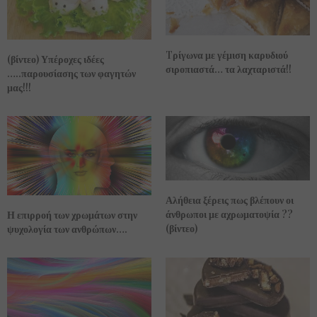
Tρίγωνα με γέμιση καρυδιού
(βίντεο) Υπέροχες ιδέες
σιροπιαστά… τα λαχταριστά!!
…..παρουσίασης των φαγητών
μας!!!
Αλήθεια ξέρεις πως βλέπουν οι
άνθρωποι με αχρωματοψία ??
Η επιρροή των χρωμάτων στην
(βίντεο)
ψυχολογία των ανθρώπων….