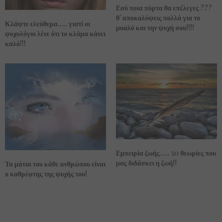
Εσύ ποια πόρτα θα επέλεγες ???
θ’ αποκαλύψεις πολλά για το
Κλάψτε ελεύθερα….. γιατί οι
μυαλό και την ψυχή σου!!!!
ψυχολόγοι λένε ότι το κλάμα κάνει
καλό!!!
Εμπειρία ζωής….. 50 θεωρίες που
μας διδάσκει η ζωή!!
Τα μάτια του κάθε ανθρώπου είναι
ο καθρέφτης της ψυχής του!