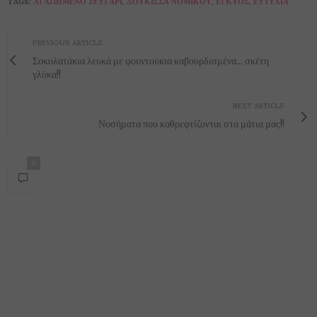
TAGS:
ΑΓΑΠΗΜΈΝΟ ΖΕΥΓΆΡΙ
,
ΔΟΎΚΙΣΣΑ ΝΟΜΙΚΟΎ
,
ΈΓΚΥΟΣ
,
ΕΥΤΥΧΊΑ
PREVIOUS ARTICLE
Σοκολατάκια λευκά με φουντούκια καβουρδισμένα... σκέτη
γλύκα!!
NEXT ARTICLE
Νοσήματα που καθρεφτίζονται στα μάτια μας!!
0