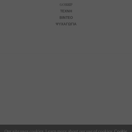
GOSSIP
ΤΈΧΝΗ
ΒΊΝΤΕΟ
ΨΥΧΑΓΩΓΊΑ
Our site uses cookies. Learn more about our use of cookies:
Cookie