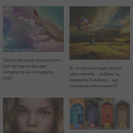
Τρόποι για να μην εκτροχιάζεστε
από την πορεία προς μια
Κι’ αν κάποια στιγμή, όλα σου
ευτυχισμένη και επιτυχημένη
πάνε ανάποδα…. διάβασε τις
ζωή!!
παρακάτω 8 σκέψεις … και
σίγουρα όλα θα ισιώσουν!!!