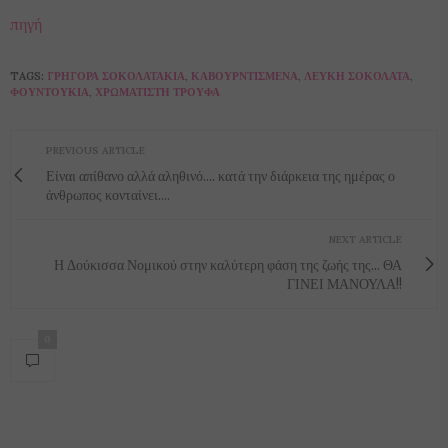
πηγή
TAGS:
ΓΡΉΓΟΡΑ ΣΟΚΟΛΑΤΆΚΙΑ
,
ΚΑΒΟΥΡΝΤΙΣΜΈΝΑ
,
ΛΕΥΚΉ ΣΟΚΟΛΆΤΑ
,
ΦΟΥΝΤΟΎΚΙΑ
,
ΧΡΩΜΑΤΙΣΤΉ ΤΡΟΎΦΑ
PREVIOUS ARTICLE
Είναι απίθανο αλλά αληθινό.... κατά την διάρκεια της ημέρας ο
άνθρωπος κονταίνει....
NEXT ARTICLE
Η Δούκισσα Νομικού στην καλύτερη φάση της ζωής της... ΘΑ
ΓΙΝΕΙ ΜΑΝΟΥΛΑ!!
0