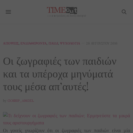
ΑΠΌΨΕΙΣ
,
ΕΝΔΙΑΦΈΡΟΝΤΑ
,
ΠΑΙΔΊ
,
ΨΥΧΟΛΟΓΊΑ
26 ΑΥΓΟΎΣΤΟΥ 2016
Οι ζωγραφιές των παιδιών
και τα υπέροχα μηνύματά
τους μέσα απ’αυτές!
by
GOSSIP_ANGEL
Οι γονείς γνωρίζουν ότι οι ζωγραφιές των παιδιών είναι μία