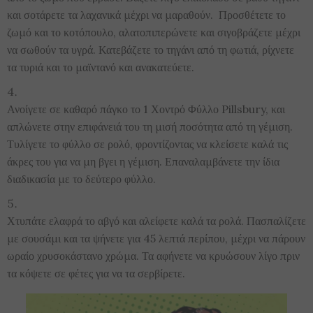
και σοτάρετε τα λαχανικά μέχρι να μαραθούν. Προσθέτετε το
ζωμό και το κοτόπουλο, αλατοπιπερώνετε και σιγοβράζετε μέχρι
να σωθούν τα υγρά. Κατεβάζετε το τηγάνι από τη φωτιά, ρίχνετε
τα τυριά και το μαϊντανό και ανακατεύετε.
Ανοίγετε σε καθαρό πάγκο το 1 Χοντρό Φύλλο Pillsbury, και
απλώνετε στην επιφάνειά του τη μισή ποσότητα από τη γέμιση.
Τυλίγετε το φύλλο σε ρολό, φροντίζοντας να κλείσετε καλά τις
άκρες του για να μη βγει η γέμιση. Επαναλαμβάνετε την ίδια
διαδικασία με το δεύτερο φύλλο.
Χτυπάτε ελαφρά το αβγό και αλείφετε καλά τα ρολά. Πασπαλίζετε
με σουσάμι και τα ψήνετε για 45 λεπτά περίπου, μέχρι να πάρουν
ωραίο χρυσοκάστανο χρώμα. Τα αφήνετε να κρυώσουν λίγο πριν
τα κόψετε σε φέτες για να τα σερβίρετε.