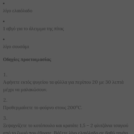
λίγο ελαιόλαδο
1 αβγό για το άλειμμα της πίτας
λίγο σουσάμι
Οδηγίες προετοιμασίας
Αφήνετε εκτός ψυγείου τα φύλλα για περίπου 20 με 30 λεπτά
μέχρι να μαλακώσουν.
ο
Προθερμαίνετε το φούρνο στους 200
C.
Ξεψαχνίζετε το κοτόπουλο και κρατάτε 1,5 – 2 φλιτζάνια τσαγιού
από το ζωμό που έβρασε. Βάζετε λίγο ελαιόλαδο σε βαθύ τηγάνι