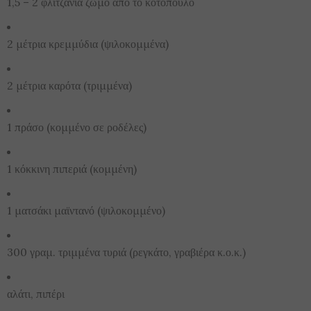
1,5 – 2 φλιτζάνια ζωμό από το κοτόπουλο
2 μέτρια κρεμμύδια (ψιλοκομμένα)
2 μέτρια καρότα (τριμμένα)
1 πράσο (κομμένο σε ροδέλες)
1 κόκκινη πιπεριά (κομμένη)
1 ματσάκι μαϊντανό (ψιλοκομμένο)
300 γραμ. τριμμένα τυριά (ρεγκάτο, γραβιέρα κ.ο.κ.)
αλάτι, πιπέρι