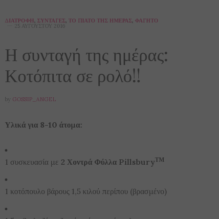
ΔΙΑΤΡΟΦΉ
,
ΣΥΝΤΑΓΈΣ
,
ΤΟ ΠΙΆΤΟ ΤΗΣ ΗΜΈΡΑΣ
,
ΦΑΓΗΤΌ
25 ΑΥΓΟΎΣΤΟΥ 2016
Η συνταγή της ημέρας:
Κοτόπιτα σε ρολό!!
by
GOSSIP_ANGEL
Υλικά για 8-10 άτομα:
ΤΜ
1 συσκευασία με
2 Χοντρά Φύλλα Pillsbury
1 κοτόπουλο βάρους 1,5 κιλού περίπου (βρασμένο)