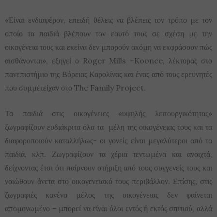
«Είναι ενδιαφέρον, επειδή θέλεις να βλέπεις τον τρόπο με τον
οποίο τα παιδιά βλέπουν τον εαυτό τους σε σχέση με την
οικογένεια τους και εκείνα δεν μπορούν ακόμη να εκφράσουν πώς
αισθάνονται», εξηγεί ο Roger Mills –Koonce, λέκτορας στο
πανεπιστήμιο της Βόρειας Καρολίνας και ένας από τους ερευνητές
που συμμετείχαν στο The Family Project.
Τα παιδιά στις οικογένειες «υψηλής λειτουργικότητας»
ζωγραφίζουν ευδιάκριτα όλα τα μέλη της οικογένειας τους και τα
διαφοροποιούν καταλλήλως- οι γονείς είναι μεγαλύτεροι από τα
παιδιά, κλπ. Ζωγραφίζουν τα χέρια τεντωμένα και ανοιχτά,
δείχνοντας έτσι ότι παίρνουν στήριξη από τους συγγενείς τους και
νοιώθουν άνετα στο οικογενειακό τους περιβάλλον. Επίσης, στις
ζωγραφιές κανένα μέλος της οικογένειας δεν φαίνεται
απομονωμένο – μπορεί να είναι όλοι εντός ή εκτός σπιτιού, αλλά