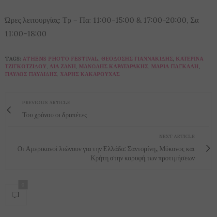
Ώρες λειτουργίας: Τρ – Πα: 11:00-15:00 & 17:00-20:00, Σα
11:00-18:00
TAGS:
ATHENS PHOTO FESTIVAL
,
ΘΕΟΔΌΣΗΣ ΓΙΑΝΝΑΚΊΔΗΣ
,
ΚΑΤΕΡΊΝΑ
ΤΖΙΓΚΟΤΖΊΔΟΥ
,
ΛΊΑ ΖΑΝΉ
,
ΜΑΝΏΛΗΣ ΚΑΡΑΤΑΡΆΚΗΣ
,
ΜΑΡΊΑ ΠΆΓΚΑΛΗ
,
ΠΑΎΛΟΣ ΠΑΥΛΊΔΗΣ
,
ΧΆΡΗΣ ΚΑΚΑΡΟΎΧΑΣ
PREVIOUS ARTICLE
Του χρόνου οι δραπέτες
NEXT ARTICLE
Οι Αμερικανοί λιώνουν για την Ελλάδα: Σαντορίνη, Μύκονος και
Κρήτη στην κορυφή των προτιμήσεων
0