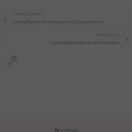
FACEBOOK
INSTAGRAM
TWITTER
GOOGLE-PLUS
TIMEOUT
ΦΑΓΗΤΌ
ΓΥΝΑΊΚΑ
TRAVEL