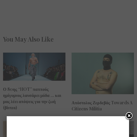
You May Also Like
Ο 80ης “HOT” παππούς
ημίγυμνος λανσάρει μόδα … και
μας λέει απόψεις για την ζωή
Απόστολος Ζερδεβάς Towards A
(βίντεο)
Citizens Militia