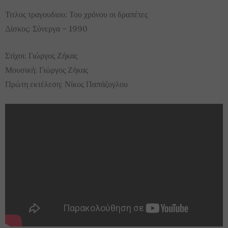
Τιτλος τραγουδιου: Του χρόνου οι δραπέτες
Δίσκος: Σύνεργα – 1990
Στίχοι: Γιώργος Ζήκας
Μουσική: Γιώργος Ζήκας
Πρώτη εκτέλεση: Νίκος Παπάζογλου