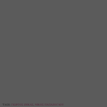
TAGS:
ΓΙΏΡΓΟΣ ΖΉΚΑΣ
,
ΝΊΚΟΣ ΠΑΠΆΖΟΓΛΟΥ
PREVIOUS ARTICLE
Ειρήνη Παρίση, καυτή παρουσία στις Πατρινές πίστες
NEXT ARTICLE
Ο φωτογραφικός χρόνος της Νοσταλγίας
0