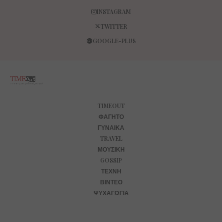
ΜΟΥΣΙΚΉ
GOSSIP
ΤΈΧΝΗ
ΒΊΝΤΕΟ
ΨΥΧΑΓΩΓΊΑ