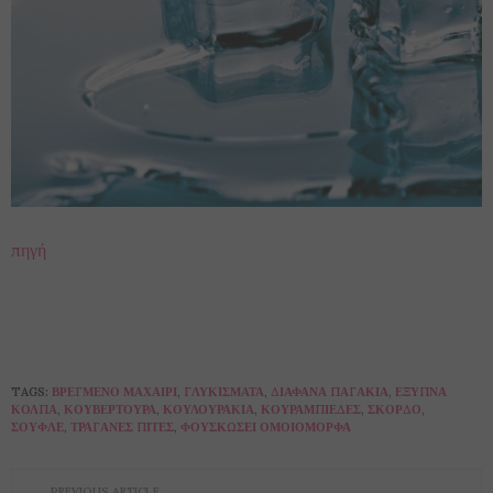
πηγή
TAGS:
ΒΡΕΓΜΈΝΟ ΜΑΧΑΊΡΙ
,
ΓΛΥΚΊΣΜΑΤΑ
,
ΔΙΆΦΑΝΑ ΠΑΓΆΚΙΑ
,
ΈΞΥΠΝΑ
ΚΌΛΠΑ
,
ΚΟΥΒΕΡΤΟΎΡΑ
,
ΚΟΥΛΟΥΡΆΚΙΑ
,
ΚΟΥΡΑΜΠΙΈΔΕΣ
,
ΣΚΌΡΔΟ
,
ΣΟΥΦΛΈ
,
ΤΡΑΓΑΝΈΣ ΠΊΤΕΣ
,
ΦΟΥΣΚΏΣΕΙ ΟΜΟΙΌΜΟΡΦΑ
PREVIOUS ARTICLE