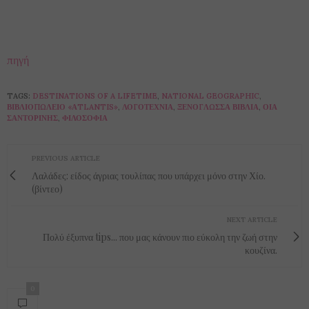
πηγή
TAGS:
DESTINATIONS OF A LIFETIME
,
NATIONAL GEOGRAPHIC
,
ΒΙΒΛΙΟΠΩΛΕΊΟ «ΑTLANTIS»
,
ΛΟΓΟΤΕΧΝΊΑ
,
ΞΕΝΌΓΛΩΣΣΑ ΒΙΒΛΊΑ
,
ΟΊΑ
ΣΑΝΤΟΡΊΝΗΣ
,
ΦΙΛΟΣΟΦΊΑ
PREVIOUS ARTICLE
Λαλάδες: είδος άγριας τουλίπας που υπάρχει μόνο στην Χίο.
(βίντεο)
NEXT ARTICLE
Πολύ έξυπνα tips... που μας κάνουν πιο εύκολη την ζωή στην
κουζίνα.
0