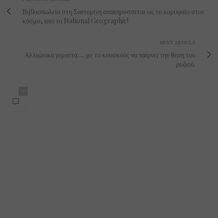
Βιβλιοπωλείο στη Σαντορίνη ανακηρύσσεται ως το κορυφαίο στον
κόσμο, από το National Geographic!
NEXT ARTICLE
Αλλιώτικα γεμιστά..... με το κουσκούς να παίρνει την θέση του
ρυζιού.
0