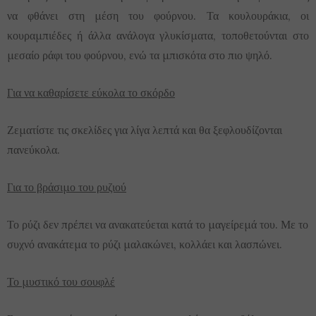
να φθάνει στη μέση του φούρνου. Τα κουλουράκια, οι
κουραμπιέδες ή άλλα ανάλογα γλυκίσματα, τοποθετούνται στο
μεσαίο ράφι του φούρνου, ενώ τα μπισκότα στο πιο ψηλό.
Για να καθαρίσετε εύκολα το σκόρδο
Ζεματίστε τις σκελίδες για λίγα λεπτά και θα ξεφλουδίζονται
πανεύκολα.
Για το βράσιμο του ρυζιού
Το ρύζι δεν πρέπει να ανακατεύεται κατά το μαγείρεμά του. Με το
συχνό ανακάτεμα το ρύζι μαλακώνει, κολλάει και λασπώνει.
Το μυστικό του σουφλέ