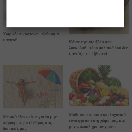
Χοιρινό με κάστανα… γλύκισμα
φαγητό!!
Κάντε την μπριζόλα σας ……
λουκούμι!!! τόσο μαλακιά όσο δεν
φαντάζεστε!!! (βίντεο)
Μάθε ποια φρούτα και λαχανικά
Μερικά έξυπνα tips για να μην
είναι φρέσκα στη χώρα μας, ανά
πάρουμε περιττό βάρος στις
μήνα, ολόκληρο τον χρόνο.
διακοπές μας..