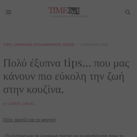
TIPS
,
ΔΙΑΤΡΟΦΉ
,
ΕΝΔΙΑΦΈΡΟΝΤΑ
,
ΤΈΧΝΗ
3 ΑΠΡΙΛΊΟΥ 2016
Πολύ έξυπνα tips… που μας
κάνουν πιο εύκολη την ζωή
στην κουζίνα.
by
GOSSIP_ANGEL
Πότε αλατίζεται το φαγητό;
-Τα όσπρια και τα λαχανικά πρέπει να τα αλατίζονται προς το