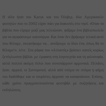
Η ιδέα ήταν του Κρεγκ και του Όλιβερ, δύο Αμερικανών
φοιτητών που το 2002 είχαν πάει για διακοπές στο νησί. «Όταν τα
βιβλία που είχαμε μαζί μας τελειώσαν, ψάξαμε ένα βιβλιοπωλείο
για να αγοράσουμε καινούργια. Και όταν δεν βρήκαμε τελικά αυτό
που θέλαμε, σκεφτήκαμε να… ανοίξουμε οι ίδιοι ένα, όπως θα το
θέλαμε!», λένε. Στα ράφια του «Ατλαντίς» βρίσκει κανείς κυρίως
ξενόγλωσσα βιβλία, με έμφαση στη λογοτεχνία και τη φιλοσοφία,
αλλά πολλοί ακόμη τίτλοι που συνυπάρχουν αρμονικά. Πελάτες
ήταν, αρχικά, οι Σαντορινιοί, αλλά από στόμα σε στόμα η φήμη
του διαδόθηκε και οι τουρίστες άρχισαν να καταφτάνουν. Επίσης,
κάθε χρόνο πραγματοποιούνται φεστιβάλ με συζητήσεις και
εκδηλώσεις.