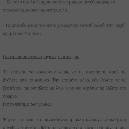
– Σε πολύ υψηλή θερμοκρασία για μικρού μεγέθους ψαρικά,
όπως καλαμαράκια, κροκέτες κ.λπ.
-Τα μπιφτέκια και τα κρέατα χρειάζονται δυνατή φωτιά στην αρχή
και μέτρια στο τέλος.
Για να παραμείνουν τραγανές οι πίτες μας
Τις αφήνετε να κρυώσουν χωρίς να τις σκεπάσετε αφού τις
βγάλετε από το φούρνο. Την επομένη μέρα, εάν θέλετε να τις
ζεστάνετε, τις ραντίζετε με λίγο νερό και κατόπιν τις βάζετε στο
φούρνο.
Για το ψήσιμο των γλυκών
Ψήνετε τα κέικ, τα παντεσπάνια ή άλλα ανάλογα γλυκίσματα
συνήθως στην κάτω θέση του φούρνου έτσι ώστε η επιφάνειά τους