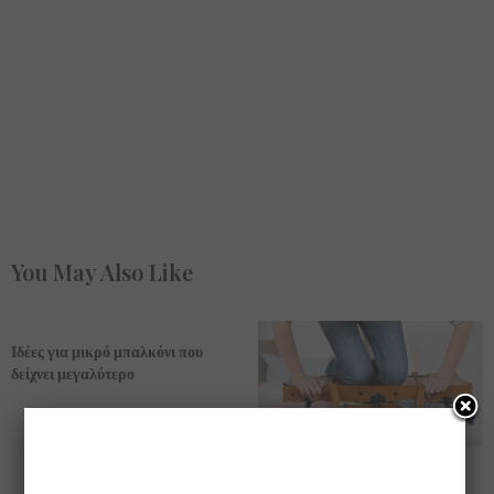
You May Also Like
Ιδέες για μικρό μπαλκόνι που
δείχνει μεγαλύτερο
Βίντεο που θα μας βοηθήσει να