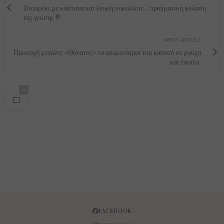
Τσουρέκι με κάστανα και λευκή σοκολάτα.... πραγματική κόλαση
της γεύσης !!!
NEXT ARTICLE
Προσοχή μεγάλη: «Θάνατος» τα απομεινάρια του καπνού σε ρούχα
και έπιπλα.
0
FACEBOOK