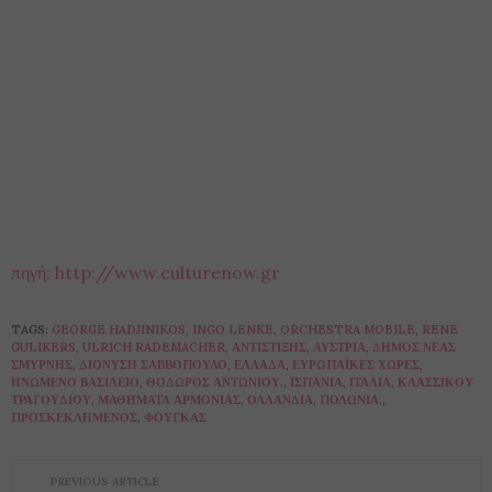
πηγή: http://www.culturenow.gr
TAGS:
GEORGE HADJINIKOS
,
INGO LENKE
,
ORCHESTRA MOBILE
,
RENE
GULIKERS
,
ULRICH RADEMACHER
,
ΑΝΤΊΣΤΙΞΗΣ
,
ΑΥΣΤΡΊΑ
,
ΔΉΜΟΣ ΝΈΑΣ
ΣΜΎΡΝΗΣ
,
ΔΙΟΝΎΣΗ ΣΑΒΒΌΠΟΥΛΟ
,
ΕΛΛΆΔΑ
,
ΕΥΡΩΠΑΪΚΈΣ ΧΏΡΕΣ
,
ΗΝΩΜΈΝΟ ΒΑΣΊΛΕΙΟ
,
ΘΌΔΩΡΟΣ ΑΝΤΩΝΊΟΥ.
,
ΙΣΠΑΝΊΑ
,
ΙΤΑΛΊΑ
,
ΚΛΑΣΣΙΚΟΎ
ΤΡΑΓΟΥΔΙΟΎ
,
ΜΑΘΉΜΑΤΑ ΑΡΜΟΝΊΑΣ
,
ΟΛΛΑΝΔΊΑ
,
ΠΟΛΩΝΊΑ.
,
ΠΡΟΣΚΕΚΛΗΜΈΝΟΣ
,
ΦΟΎΓΚΑΣ
PREVIOUS ARTICLE