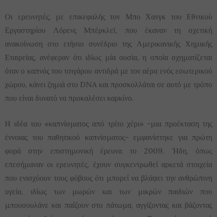
Οι ερευνητές, με επικεφαλής τον Μπο Χανγκ του Εθνικού
Εργαστηρίου Λόρενς Μπέρκλεϊ, που έκαναν τη σχετική
ανακοίνωση στο ετήσιο συνέδριο της Αμερικανικής Χημικής
Εταιρείας, ανέφεραν ότι ιδίως μία ουσία, η οποία σχηματίζεται
όταν ο καπνός του τσιγάρου αντιδρά με τον αέρα ενός εσωτερικού
χώρου, κάνει ζημιά στο DNA και προσκολλάται σε αυτό με τρόπο
που είναι δυνατό να προκαλέσει καρκίνο.
Η ιδέα του «καπνίσματος από τρίτο χέρι» -μια προέκταση της
έννοιας του παθητικού καπνίσματος- εμφανίστηκε για πρώτη
φορά στην επιστημονική έρευνα το 2009. Ήδη, όπως
επεσήμαναν οι ερευνητές, έχουν συγκεντρωθεί αρκετά στοιχεία
που ενισχύουν τους φόβους ότι μπορεί να βλάψει την ανθρώπινη
υγεία, ιδίως των μωρών και των μικρών παιδιών που
μπουσουλάνε και παίζουν στο πάτωμα, αγγίζοντας και βάζοντας