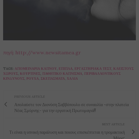
πηγή: http://www.newsitamea.gr
TAGS:
ΑΠΟΜΕΙΝΆΡΙΑ ΚΑΠΝΟΎ
,
ΈΠΙΠΛΑ
,
ΕΡΓΑΣΤΗΡΙΑΚΆ ΤΕΣΤ
,
ΚΛΕΙΣΤΟΎΣ
ΧΏΡΟΥΣ
,
ΚΟΥΡΤΊΝΕΣ
,
ΠΑΘΗΤΙΚΌ ΚΆΠΝΙΣΜΑ
,
ΠΕΡΙΒΑΛΛΟΝΤΙΚΟΎΣ
ΚΙΝΔΎΝΟΥΣ
,
ΡΟΎΧΑ
,
ΣΚΕΠΆΣΜΑΤΑ
,
ΧΑΛΙΆ
PREVIOUS ARTICLE
Απολαύστε τον Διονύση Σαββόπουλο σε συναυλία -στην πλατεία
Νέας Σμύρνης- για την εργατική Πρωτομαγιά!!
NEXT ARTICLE
Τι είναι η υπνική παράλυση και ποιους επισκέπτεται η τρομακτική
Μόρα;