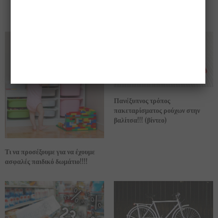
πακετάρουμε τα πράγματά μας
στην βαλίτσα, σωστά!!!!
Πανέξυπνος τρόπος
πακεταρίσματος ρούχων στην
βαλίτσα!!! (βίντεο)
Τι να προσέξουμε για να έχουμε
ασφαλές παιδικό δωμάτιο!!!!