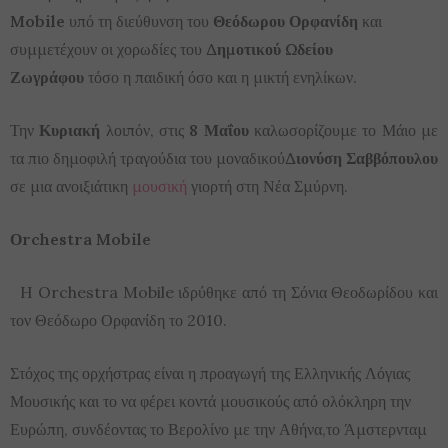
Mobile
υπό τη διεύθυνση του
Θεόδωρου Ορφανίδη
και
συμμετέχουν οι χορωδίες του
Δημοτικού Ωδείου
Ζωγράφου
τόσο η παιδική όσο και η μικτή ενηλίκων.
Την
Κυριακή
λοιπόν, στις
8 Μαΐου
καλωσορίζουμε το Μάιο με
τα πιο δημοφιλή τραγούδια του μοναδικού
Διονύση Σαββόπουλου
σε μια ανοιξιάτικη
μουσική
γιορτή στη Νέα Σμύρνη.
Οrchestra Mobile
H Orchestra Mobile ιδρύθηκε από τη Σόνια Θεοδωρίδου και
τον Θεόδωρο Ορφανίδη το 2010.
Στόχος της ορχήστρας είναι η προαγωγή της Ελληνικής Λόγιας
Μουσικής και το να φέρει κοντά μουσικούς από ολόκληρη την
Ευρώπη, συνδέοντας το Βερολίνο με την Αθήνα,το Άμστερνταμ