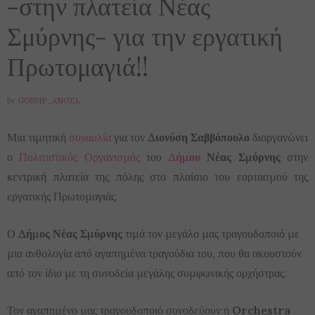
-στην πλατεία Νέας
Σμύρνης- για την εργατική
Πρωτομαγιά!!
by
GOSSIP_ANGEL
Μια τιμητική
συναυλία
για τον
Διονύση Σαββόπουλο
διοργανώνει
ο
Πολιτιστικός
Οργανισμός
του
Δήμου
Νέας Σμύρνης
στην
κεντρική πλατεία της πόλης στο πλαίσιο του εορτασμού της
εργατικής Πρωτομαγιάς.
Ο
Δήμος Νέας Σμύρνης
τιμά τον μεγάλο μας τραγουδοποιό με
μια ανθολογία από αγαπημένα τραγούδια του, που θα ακουστούν
από τον ίδιο με τη συνοδεία μεγάλης συμφωνικής ορχήστρας.
Τον αγαπημένο μας τραγουδοποιό συνοδεύουν η
Orchestra