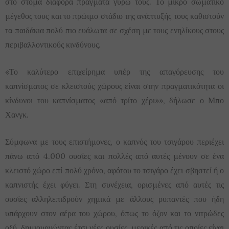
στο στόμα διάφορα πράγματα γύρω τους. Το μικρό σωματικό
μέγεθος τους και το πρώιμο στάδιο της ανάπτυξής τους καθιστούν
τα παιδάκια πολύ πιο ευάλωτα σε σχέση με τους ενηλίκους στους
περιβαλλοντικούς κινδύνους.
«Το καλύτερο επιχείρημα υπέρ της απαγόρευσης του
καπνίσματος σε κλειστούς χώρους είναι στην πραγματικότητα οι
κίνδυνοι του καπνίσματος «από τρίτο χέρι»», δήλωσε ο Μπο
Χανγκ.
Σύμφωνα με τους επιστήμονες, ο καπνός του τσιγάρου περιέχει
πάνω από 4.000 ουσίες και πολλές από αυτές μένουν σε ένα
κλειστό χώρο επί πολύ χρόνο, αφότου το τσιγάρο έχει σβηστεί ή ο
καπνιστής έχει φύγει. Στη συνέχεια, ορισμένες από αυτές τις
ουσίες αλληλεπιδρούν χημικά με άλλους ρυπαντές που ήδη
υπάρχουν στον αέρα του χώρου, όπως το όζον και το νιτρώδες
οξύ, δημιουργώντας έτσι νέες ουσίες, μερικές από τις οποίες είναι