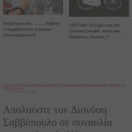
Αυξήσεις φωτιά ……….. διάβασε
LifePaint: Tο Σπρέι που στο
τι ακριβαίνει από 1η Ιουνίου
Απόλυτο Σκοτάδι -κάνει τους
(λίστα αυξήσεων)!!
Ποδηλάτες Ορατούς-!!
CELEBRITIES
,
SHOWBIZ
,
ΆΝΤΡΑΣ
,
ΕΝΔΙΑΦΈΡΟΝΤΑ
,
ΚΟΙΝΩΝΊΑ
,
ΤΡΑΓΟΎΔΙ
,
ΨΥΧΑΓΩΓΊΑ
25 ΑΠΡΙΛΊΟΥ 2016
Απολαύστε τον Διονύση
Σαββόπουλο σε συναυλία