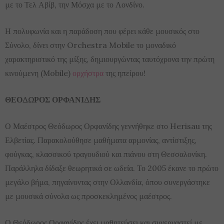
με το Τελ Αβίβ, την Μόσχα με το Λονδίνο.
Η πολυφωνία και η παράδοση που φέρει κάθε μουσικός στο
Σύνολο, δίνει στην Orchestra Mobile το μοναδικό
χαρακτηριστικό της μίξης, δημιουργώντας ταυτόχρονα την πρώτη
κινούμενη (Μobile)
ορχήστρα
της ηπείρου!
ΘΕΟΔΩΡΟΣ ΟΡΦΑΝΙΔΗΣ
Ο Μαέστρος Θεόδωρος Ορφανίδης γεννήθηκε στο Herisau της
Ελβετίας. Παρακολούθησε μαθήματα αρμονίας, αντίστιξης,
φούγκας, κλασσικού τραγουδιού και πιάνου στη Θεσσαλονίκη.
Παράλληλα δίδαξε θεωρητικά σε ωδεία. Το 2005 έκανε το πρώτο
μεγάλο βήμα, πηγαίνοντας στην Ολλανδία, όπου συνεργάστηκε
με μουσικά σύνολα ως προσκεκλημένος μαέστρος.
Ο Θεόδωρος Ορφανίδης έχει μαθητεύσει και συνεργαστεί με