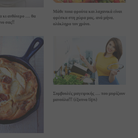
Μάθε ποια φρούτα και λαχανικά είναι
 κι ανθόνερο …. θα
φρέσκα στη χώρα μας, ανά μήνα,
νο σας!!
ολόκληρο τον χρόνο.
Συμβουλές μαγειρικής …. που μυρίζουν
μανούλα!!! (έξυπνα tips)