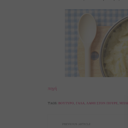
πηγή
TAGS:
ΒΟΎΤΥΡΟ
,
ΓΆΛΑ
,
ΛΆΘΗ ΣΤΟΝ ΠΟΥΡΈ
,
ΜΠΛ
PREVIOUS ARTICLE