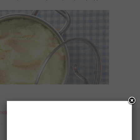
ΈΝΤΕΡ
,
ΠΑΤΆΤΑ
,
ΠΟΥΡΈΣ
,
ΣΟΎΠΑ
,
ΥΓΡΆ
NEXT ARTICLE