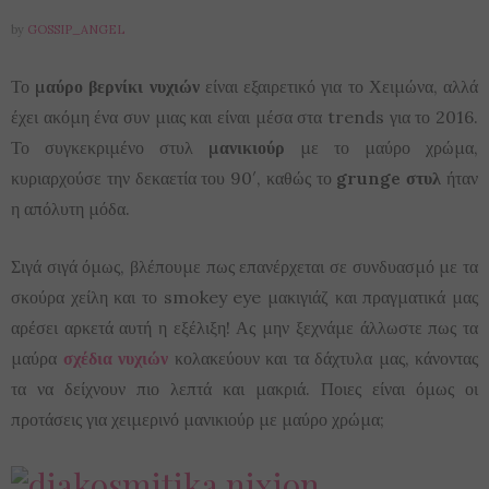
by
GOSSIP_ANGEL
Το
μαύρο βερνίκι νυχιών
είναι εξαιρετικό για το Χειμώνα, αλλά
έχει ακόμη ένα συν μιας και είναι μέσα στα trends για το 2016.
Το συγκεκριμένο στυλ
μανικιούρ
με το μαύρο χρώμα,
κυριαρχούσε την δεκαετία του 90′, καθώς το
grunge στυλ
ήταν
η απόλυτη μόδα.
Σιγά σιγά όμως, βλέπουμε πως επανέρχεται σε συνδυασμό με τα
σκούρα χείλη και το smokey eye μακιγιάζ και πραγματικά μας
αρέσει αρκετά αυτή η εξέλιξη! Ας μην ξεχνάμε άλλωστε πως τα
μαύρα
σχέδια νυχιών
κολακεύουν και τα δάχτυλα μας, κάνοντας
τα να δείχνουν πιο λεπτά και μακριά. Ποιες είναι όμως οι
προτάσεις για χειμερινό μανικιούρ με μαύρο χρώμα;