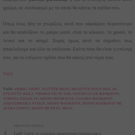
χρώμα, σε συνδυασμό με το οποίο θα κάνεις τα σχέδια σου.
Όπως ίσως ήδη να γνωρίζεις, αυτά που ταιριάζουν περισσότερο
και θα αναδείξουν το μαύρο μανό, είναι το κόκκινο, το χρυσό, το
λευκό και το ασημί. Χωρίς όμως αυτό να σημαίνει πως
αποκλείουμε και όλα τα υπόλοιπα. Εσένα ποια θα είναι η επιλογή
σου, για το επόμενο σχέδιο που θα κάνεις στα νύχια σου;
πηγή
TAGS:
ANIMAL PRINT
,
GLITTER ΜΑΝΌ
,
NEGATIVE SPACE NAIL AR
,
STILETTO NAILS
,
TRENDS ΓΙΑ ΤΟ 2016
,
WATERCOLOR ΜΑΝΙΚΙΟΎΡ
,
ΑΠΊΘΑΝΑ ΣΧΈΔΙΑ ΓΙΑ ΜΑΎΡΟ ΜΑΝΙΚΙΟΎΡ
,
ΓΑΛΛΙΚΌ ΜΑΝΙΚΙΟΎΡ
,
ΔΙΑΚΟΣΜΗΤΙΚΆ ΝΥΧΙΏΝ
,
ΜΑΎΡΟ ΜΑΝΙΚΙΟΎΡ
,
ΜΑΎΡΟ ΜΑΝΙΚΙΟΎΡ ΜΕ
ΛΕΥΚΌ ΣΤΑΥΡΌ
,
ΜΑΎΡΟ ΜΕ ΡΊΓΕΣ
,
ΜΌΔΑ
PREVIOUS ARTICLE
Lady Gaga: το τολμηρό-προκλητικό ντύσιμο και ο