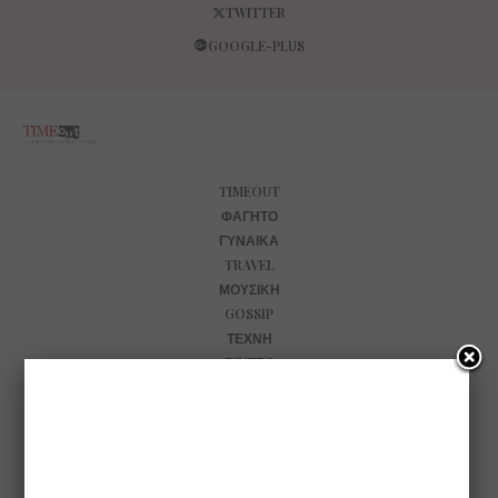
TWITTER
GOOGLE-PLUS
TIMEOUT
ΦΑΓΗΤΌ
ΓΥΝΑΊΚΑ
TRAVEL
ΜΟΥΣΙΚΉ
GOSSIP
ΤΈΧΝΗ
ΒΊΝΤΕΟ
ΨΥΧΑΓΩΓΊΑ