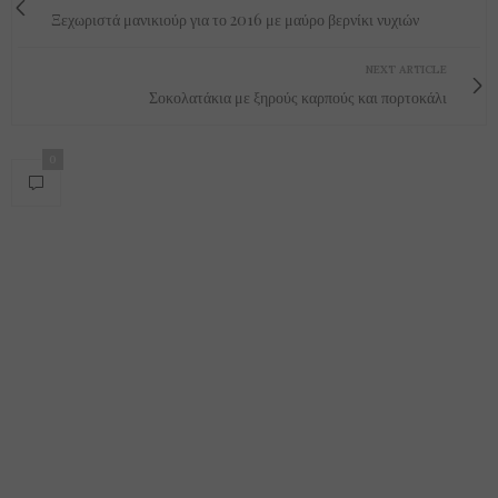
Ξεχωριστά μανικιούρ για το 2016 με μαύρο βερνίκι νυχιών
NEXT ARTICLE
Σοκολατάκια με ξηρούς καρπούς και πορτοκάλι
0