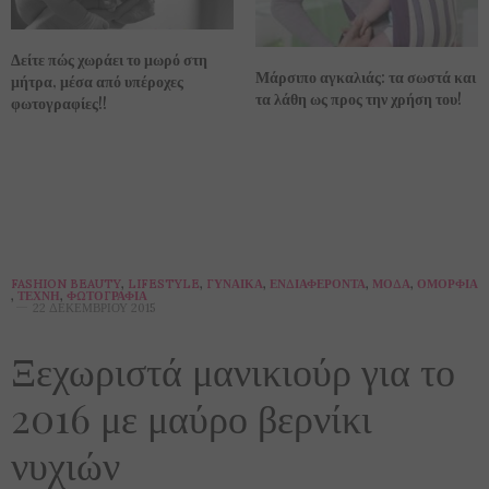
Δείτε πώς χωράει το μωρό στη
Μάρσιπο αγκαλιάς: τα σωστά και
μήτρα, μέσα από υπέροχες
τα λάθη ως προς την χρήση του!
φωτογραφίες!!
FASHION BEAUTY
,
LIFESTYLE
,
ΓΥΝΑΊΚΑ
,
ΕΝΔΙΑΦΈΡΟΝΤΑ
,
ΜΌΔΑ
,
ΟΜΟΡΦΙΆ
,
ΤΈΧΝΗ
,
ΦΩΤΟΓΡΑΦΊΑ
22 ΔΕΚΕΜΒΡΊΟΥ 2015
Ξεχωριστά μανικιούρ για το
2016 με μαύρο βερνίκι
νυχιών