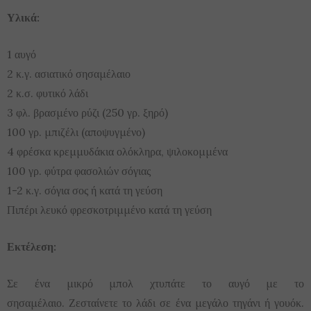
Υλικά:
1 αυγό
2 κ.γ. ασιατικό σησαμέλαιο
2 κ.σ. φυτικό λάδι
3 φλ. βρασμένο ρύζι (250 γρ. ξηρό)
100 γρ. μπιζέλι (αποψυγμένο)
4 φρέσκα κρεμμυδάκια ολόκληρα, ψιλοκομμένα
100 γρ. φύτρα φασολιών σόγιας
1-2 κ.γ. σόγια σος ή κατά τη γεύση
Πιπέρι λευκό φρεσκοτριμμένο κατά τη γεύση
Εκτέλεση:
Σε ένα μικρό μπολ χτυπάτε το αυγό με το
σησαμέλαιο. Ζεσταίνετε το λάδι σε ένα μεγάλο τηγάνι ή γουόκ.