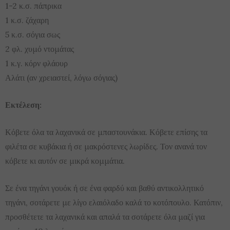
1-2 κ.σ. πάπρικα
1 κ.σ. ζάχαρη
5 κ.σ. σόγια σως
2 φλ. χυμό ντομάτας
1 κ.γ. κόρν φλάουρ
Αλάτι (αν χρειαστεί, λόγω σόγιας)
Εκτέλεση:
Κόβετε όλα τα λαχανικά σε μπαστουνάκια. Κόβετε επίσης τα
φιλέτα σε κυβάκια ή σε μακρόστενες λωρίδες. Τον ανανά τον
κόβετε κι αυτόν σε μικρά κομμάτια.
Σε ένα τηγάνι γουόκ ή σε ένα φαρδύ και βαθύ αντικολλητικό
τηγάνι, σοτάρετε με λίγο ελαιόλαδο καλά το κοτόπουλο. Κατόπιν,
προσθέτετε τα λαχανικά και απαλά τα σοτάρετε όλα μαζί για