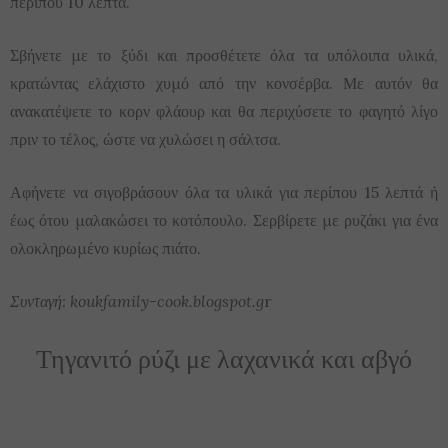
περίπου 10 λεπτά.
Σβήνετε με το ξύδι και προσθέτετε όλα τα υπόλοιπα υλικά,
κρατώντας ελάχιστο χυμό από την κονσέρβα. Με αυτόν θα
ανακατέψετε το κορν φλάουρ και θα περιχύσετε το φαγητό λίγο
πριν το τέλος, ώστε να χυλώσει η σάλτσα.
Αφήνετε να σιγοβράσουν όλα τα υλικά για περίπου 15 λεπτά ή
έως ότου μαλακώσει το κοτόπουλο. Σερβίρετε με ρυζάκι για ένα
ολοκληρωμένο κυρίως πιάτο.
Συνταγή: koukfamily-cook.blogspot.g
r
Τηγανιτό ρύζι με λαχανικά και αβγό