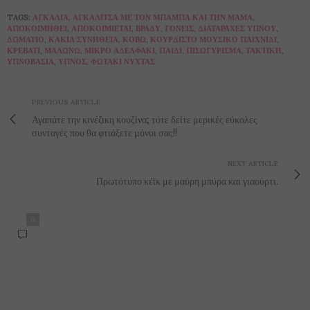
TAGS:
ΑΓΚΑΛΙΆ
,
ΑΓΚΑΛΊΤΣΑ ΜΕ ΤΟΝ ΜΠΑΜΠΆ ΚΑΙ ΤΗΝ ΜΑΜΆ
,
ΑΠΟΚΟΙΜΗΘΕΊ
,
ΑΠΟΚΟΙΜΙΈΤΑΙ
,
ΒΡΆΔΥ
,
ΓΟΝΕΊΣ
,
ΔΙΑΤΑΡΑΧΈΣ ΎΠΝΟΥ
,
ΔΩΜΆΤΙΟ
,
ΚΑΚΙΆ ΣΥΝΉΘΕΙΑ
,
ΚΌΒΩ
,
ΚΟΥΡΔΙΣΤΌ ΜΟΥΣΙΚΌ ΠΑΙΧΝΊΔΙ
,
ΚΡΕΒΆΤΙ
,
ΜΑΛΏΝΩ
,
ΜΙΚΡΌ ΑΔΕΛΦΆΚΙ
,
ΠΑΙΔΊ
,
ΠΙΣΩΓΎΡΙΣΜΑ
,
ΤΑΚΤΙΚΉ
,
ΥΠΝΟΒΑΣΊΑ
,
ΎΠΝΟΣ
,
ΦΩΤΆΚΙ ΝΎΧΤΑΣ
PREVIOUS ARTICLE
Αγαπάτε την κινέζικη κουζίνα; τότε δείτε μερικές εύκολες
συνταγές που θα φτιάξετε μόνοι σας!!
NEXT ARTICLE
Πρωτότυπο κέϊκ με μαύρη μπύρα και γιαούρτι.
0