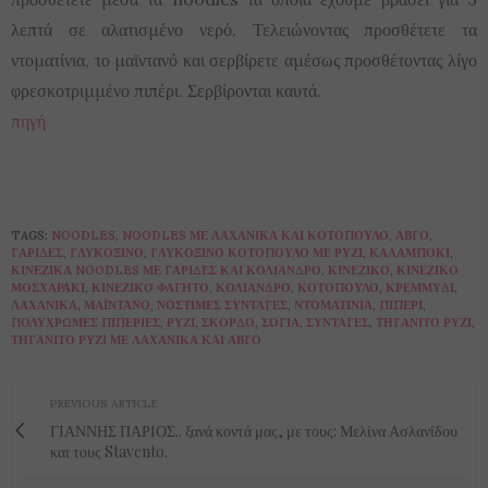
λεπτά σε αλατισμένο νερό. Τελειώνοντας προσθέτετε τα
ντοματίνια, το μαϊντανό και σερβίρετε αμέσως προσθέτοντας λίγο
φρεσκοτριμμένο πιπέρι. Σερβίρονται καυτά.
πηγή
TAGS:
NOODLES
,
NOODLES ΜΕ ΛΑΧΑΝΙΚΆ ΚΑΙ ΚΟΤΌΠΟΥΛΟ
,
ΑΒΓΌ
,
ΓΑΡΊΔΕΣ
,
ΓΛΥΚΌΞΙΝΟ
,
ΓΛΥΚΌΞΙΝΟ ΚΟΤΌΠΟΥΛΟ ΜΕ ΡΎΖΙ
,
ΚΑΛΑΜΠΌΚΙ
,
ΚΙΝΈΖΙΚΑ NOODLES ΜΕ ΓΑΡΊΔΕΣ ΚΑΙ ΚΌΛΙΑΝΔΡΟ
,
ΚΙΝΈΖΙΚΟ
,
ΚΙΝΈΖΙΚΟ
ΜΟΣΧΑΡΆΚΙ
,
ΚΙΝΈΖΙΚΟ ΦΑΓΗΤΌ
,
ΚΌΛΙΑΝΔΡΟ
,
ΚΟΤΌΠΟΥΛΟ
,
ΚΡΕΜΜΎΔΙ
,
ΛΑΧΑΝΙΚΆ
,
ΜΑΪΝΤΑΝΌ
,
ΝΌΣΤΙΜΕΣ ΣΥΝΤΑΓΈΣ
,
ΝΤΟΜΑΤΊΝΙΑ
,
ΠΙΠΈΡΙ
,
ΠΟΛΎΧΡΩΜΕΣ ΠΙΠΕΡΙΈΣ
,
ΡΎΖΙ
,
ΣΚΌΡΔΟ
,
ΣΌΓΙΑ
,
ΣΥΝΤΑΓΈΣ
,
ΤΗΓΑΝΙΤΌ ΡΎΖΙ
,
ΤΗΓΑΝΙΤΌ ΡΎΖΙ ΜΕ ΛΑΧΑΝΙΚΆ ΚΑΙ ΑΒΓΌ
PREVIOUS ARTICLE
ΓΙΑΝΝΗΣ ΠΑΡΙΟΣ.. ξανά κοντά μας, με τους: Μελίνα Ασλανίδου
και τους Stavento.