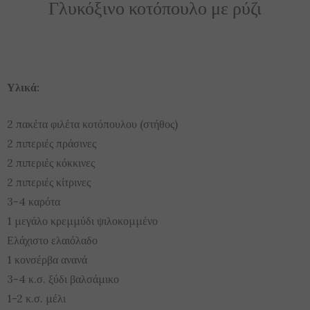
Γλυκόξινο κοτόπουλο με ρύζι
Υλικά:
2 πακέτα φιλέτα κοτόπουλου (στήθος)
2 πιπεριές πράσινες
2 πιπεριές κόκκινες
2 πιπεριές κίτρινες
3-4 καρότα
1 μεγάλο κρεμμύδι ψιλοκομμένο
Ελάχιστο ελαιόλαδο
1 κονσέρβα ανανά
3-4 κ.σ. ξύδι βαλσάμικο
1-2 κ.σ. μέλι