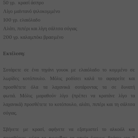
50 γρ. κρασί άσπρο
Λίγο μαϊντανό ψιλοκομμένο
100 γρ. ελαιόλαδο
Αλάτι, πιπέρι και λίγη σάλτσα σόγιας
200 γρ. καλαμπόκι βρασμένο
Εκτέλεση:
Σοτάρετε σε ένα τηγάνι γουοκ με ελαιόλαδο το κομμένο σε
λωρίδες κοτόπουλο. Μόλις ροδίσει καλά το αφαιρείτε και
προσθέτετε όλα τα λαχανικά σοτάροντας τα σε δυνατή
φωτιά. Mόλις μαραθούν λίγο (πρέπει να κρατάνε λίγο τα
λαχανικά) προσθέτετε το κοτόπουλο, αλάτι, πιπέρι και τη σάλτσα
σόγιας.
Σβήνετε με κρασί, αφήνετε να εξατμιστεί το αλκοόλ και
προσθέτετε μέσα τα noodles τα οποία έχουμε βράσει για 3