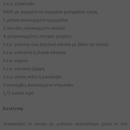
2 κ.σ. ελαιόλαδο
1500 γρ. κομμένο σε κομμάτια μοσχαρίσιο κρέας
2 μέτρια ψιλοκομμένα κρεμμύδια
2 σκελίδες ψιλοκομμένο σκόρδο
4 χοντροκομμένες πιπεριές μεγάλες
1 κ.σ. γούστερ σως (αγγλική σάλτσα με βάση την σόγια)
1 κ.σ. καπνιστή ή γλυκιά πάπρικα
1 κ.σ. κύμινο
1 κ.σ. καστανή ζάχαρη
2 κ.γ. σκόνη τσίλυ ή μπούκοβο
2 κονσέρβες ψιλοκομμένο ντοματάκι
1/2 κούπα νερό
Εκτέλεση:
Ανακατέψτε το αλεύρι με μπόλικο αλατοπίπερο μέσα σε ένα