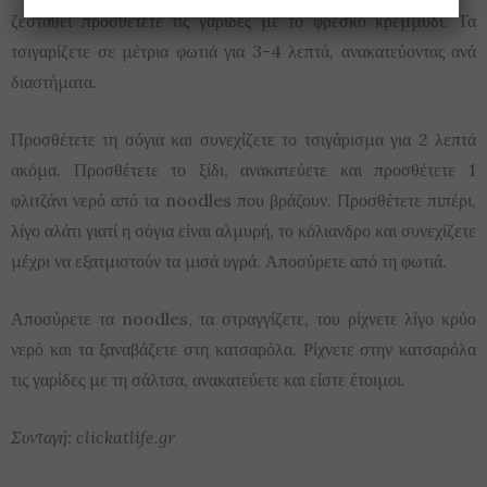
ζεσταθεί προσθέτετε τις γαρίδες με το φρέσκο κρεμμύδι. Τα
τσιγαρίζετε σε μέτρια φωτιά για 3-4 λεπτά, ανακατεύοντας ανά
διαστήματα.
Προσθέτετε τη σόγια και συνεχίζετε το τσιγάρισμα για 2 λεπτά
ακόμα. Προσθέτετε το ξίδι, ανακατεύετε και προσθέτετε 1
φλιτζάνι νερό από τα noodles που βράζουν. Προσθέτετε πιπέρι,
λίγο αλάτι γιατί η σόγια είναι αλμυρή, το κόλιανδρο και συνεχίζετε
μέχρι να εξατμιστούν τα μισά υγρά. Αποσύρετε από τη φωτιά.
Αποσύρετε τα noodles, τα στραγγίζετε, του ρίχνετε λίγο κρύο
νερό και τα ξαναβάζετε στη κατσαρόλα. Ρίχνετε στην κατσαρόλα
τις γαρίδες με τη σάλτσα, ανακατεύετε και είστε έτοιμοι.
Συνταγή: clickatlife.gr