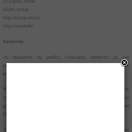
1/2 φλιτζ. σόγια
Αλάτι, πιπέρι
Λίγο τζίντερ σκόνη
Λίγο ελαιόλαδο
Εκτέλεση:
Αν αγοράσετε τις γαρίδες ολόκληρες, αφαιρείτε με μία
οδοντογλυφίδα το εντεράκι της από τη πίσω πλευρά. Τις πλένετε
και τις στραγγίζετε.
Ψιλοκόβετε τον κολίανδρο. Καθαρίζετε, πλένετε και ψιλοκόβετε
το φρέσκο κρεμμυδάκι. Βάζετε τα noodles να βράσουν για όσο
χρόνο λέει το πακέτο, προσθέτοντας στη κατσαρόλα αλάτι και
λίγο ελαιόλαδο.
Ταυτόχρονα βάζετε σε ένα μεγάλο τηγάνι ελαιόλαδο και μόλις