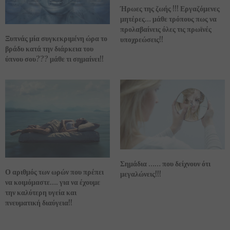
Ήρωες της ζωής !!! Εργαζόμενες
μητέρες… μάθε τρόπους πως να
προλαβαίνεις όλες τις πρωϊνές
Ξυπνάς μία συγκεκριμένη ώρα το
υποχρεώσεις!!
βράδυ κατά την διάρκεια του
ύπνου σου??? μάθε τι σημαίνει!!
Σημάδια …… που δείχνουν ότι
Ο αριθμός των ωρών που πρέπει
μεγαλώνεις!!!
να κοιμόμαστε…. για να έχουμε
την καλύτερη υγεία και
πνευματική διαύγεια!!