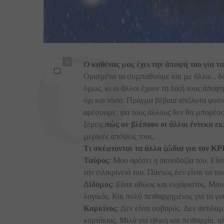
0
Ο καθένας μας έχει την άποψή του για τα
Ορισμένα τα συμπαθούμε και με άλλα… δεν
όμως, κι οι άλλοι έχουν τη δική τους άποψ
όχι και τόσο. Πράγμα βέβαια απόλυτα φυσι
αρέσουμε, για τους άλλους δεν θα μπορέσο
ξέρεις
πώς σε βλέπουν οι άλλοι έντεκα ε
μερικές απόψεις τους.
Τι σκέφτονται τα άλλα ζώδια για τον ΚΡ
Ταύρος:
Μου αρέσει η αισιοδοξία του. Είνα
την ειλικρίνειά του. Πάντως δεν είναι να τ
Δίδυμος:
Είναι αθώος και ευχάριστος. Μου
λογικός. Και πολύ πειθαρχημένος για τα γο
Καρκίνος:
Δεν είναι σοβαρός. Δεν αντιλαμβ
κορτάκιας. Μιλά για ηθική και πειθαρχία, α