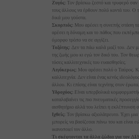
Ζυγός:
Τον βρίσκω ζεστό και τρυφερό σαν 
τους άλλους να έρθουν πολύ κοντά του. Ο τ
δικά μου γούστα.
Σκορπιός:
Μου αρέσει η συνεπής στάση του
αρέσει η δύναμη και το πάθος που εκπέμπει
όμορφο τρόπο να σε αγγίζει.
Τοξότης:
Δεν τα πάω καλά μαζί του. Δεν μ
της ζωής μου κι εγώ τον δικό του. Τον θεω
τόσες καλλιτεχνικές του ευαισθησίες.
Αιγόκερως:
Μου αρέσει πολύ ο Ταύρος. Κα
καλλιτεχνία. Δεν είναι ένας κενός ιδεολόγ
άλλου. Κι επίσης είναι τεχνίτης στον έρωτα
Υδροχόος:
Είναι υπερβολικά κομφορμιστής
καταλαβαίνει τις πιο πνευματικές προσεγγί
αισθητήριο αλλά του λείπει η εκλέπτυνση 
Ιχθείς:
Τον βρίσκω αξιολάτρευτο. Έχει μια
μπορείς να βασίζεσαι πάνω του και είναι ει
ικανοποιεί τον άλλο.
Τι σκέφτονται τα άλλα ζώδια για τον 