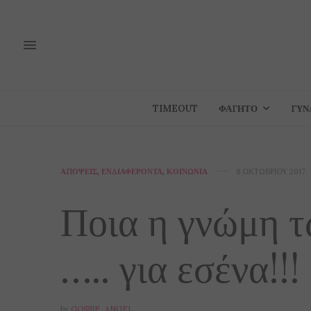
TIMEOUT
ΦΑΓΗΤΌ
ΓΥΝ
ΑΠΌΨΕΙΣ
,
ΕΝΔΙΑΦΈΡΟΝΤΑ
,
ΚΟΙΝΩΝΊΑ
8 ΟΚΤΩΒΡΊΟΥ 2017
Ποια η γνώμη 
….. για εσένα!!!
by
GOSSIP_ANGEL