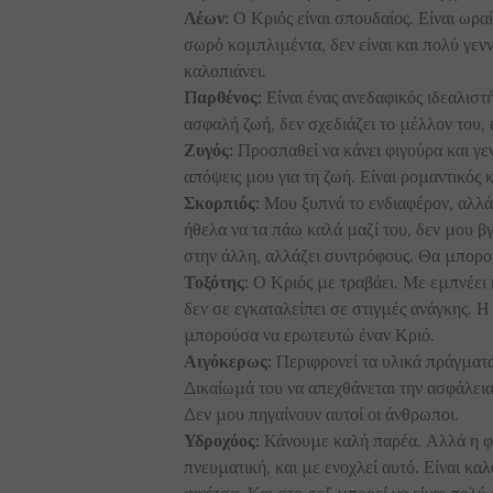
Λέων:
Ο Κριός είναι σπουδαίος. Είναι ωραί
σωρό κομπλιμέντα, δεν είναι και πολύ γεν
καλοπιάνει.
Παρθένος:
Είναι ένας ανεδαφικός ιδεαλιστή
ασφαλή ζωή, δεν σχεδιάζει το μέλλον του, 
Ζυγός:
Προσπαθεί να κάνει φιγούρα και γενι
απόψεις μου για τη ζωή. Είναι ρομαντικός 
Σκορπιός:
Μου ξυπνά το ενδιαφέρον, αλλά 
ήθελα να τα πάω καλά μαζί του, δεν μου βγ
στην άλλη, αλλάζει συντρόφους. Θα μπορού
Τοξότης:
Ο Κριός με τραβάει. Με εμπνέει η
δεν σε εγκαταλείπει σε στιγμές ανάγκης. Η
μπορούσα να ερωτευτώ έναν Κριό.
Αιγόκερως:
Περιφρονεί τα υλικά πράγματα 
Δικαίωμά του να απεχθάνεται την ασφάλεια
Δεν μου πηγαίνουν αυτοί οι άνθρωποι.
Υδροχόος:
Κάνουμε καλή παρέα. Αλλά η φιλ
πνευματική, και με ενοχλεί αυτό. Είναι κα
φινέτσα. Και στο σεξ μπορεί να είναι πολ