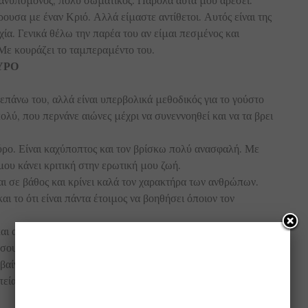
ουσα με έναν Κριό. Αλλά είμαστε αντίθετοι. Αυτός είναι της
ία. Γενικά θέλω την παρέα του αν είμαι πεσμένος και
 Με κουράζει το ταμπεραμέντο του.
ΑΥΡΟ
 επάνω του, αλλά είναι υπερβολικά μεθοδικός για το γούστο
ολύ, που περνάνε αιώνες μέχρι να συνεννοηθεί και να τα βρει
ρο. Είναι καχύποπτος και τον βρίσκω πολύ ανασφαλή. Με
μου κάνει κριτική στην ερωτική μου ζωή.
αι σε βάθος και κρίνει καλά τον χαρακτήρα των ανθρώπων.
ι το ότι είναι πάντα έτοιμος να βοηθήσει όποιον τον
 και αφοσιωμένος, αλλά πολύ άμεσος και απλοϊκός. Η ερωτική
σου παίρνει πολύ χρόνο να τον φέρεις στα νερά σου.
αίνει την άποψή μου για τη ζωή. Έχει μια καλλιτεχνική
ητεία. Και ζει καλόγουστα αλλά χωρίς υπερβολές. Πραγματικά