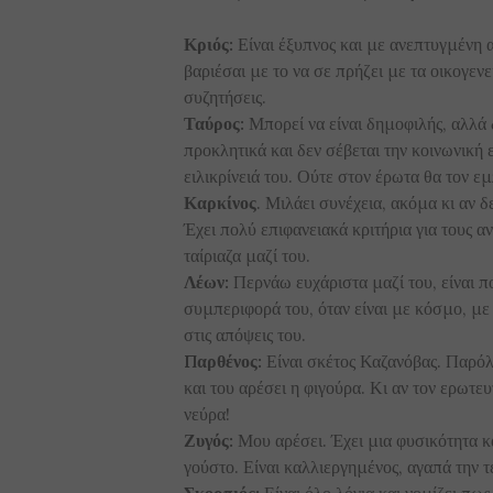
Κριός:
Είναι έξυπνος και με ανεπτυγμένη αν
βαριέσαι με το να σε πρήζει με τα οικογεν
συζητήσεις.
Ταύρος:
Μπορεί να είναι δημοφιλής, αλλά δ
προκλητικά και δεν σέβεται την κοινωνική ε
ειλικρίνειά του. Ούτε στον έρωτα θα τον ε
Καρκίνος
. Μιλάει συνέχεια, ακόμα κι αν δ
Έχει πολύ επιφανειακά κριτήρια για τους αν
ταίριαζα μαζί του.
Λέων:
Περνάω ευχάριστα μαζί του, είναι πο
συμπεριφορά του, όταν είναι με κόσμο, με 
στις απόψεις του.
Παρθένος:
Είναι σκέτος Καζανόβας. Παρόλο
και του αρέσει η φιγούρα. Κι αν τον ερωτευ
νεύρα!
Ζυγός:
Μου αρέσει. Έχει μια φυσικότητα κ
γούστο. Είναι καλλιεργημένος, αγαπά την τ
Σκορπιός:
Είναι όλο λόγια και νομίζει πως 