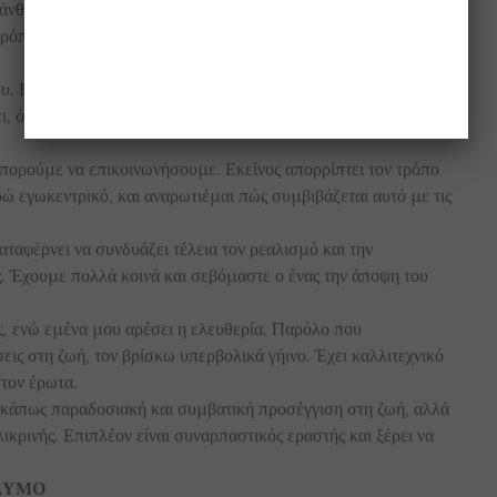
άνθρωπο. Παρόλα αυτά έχω την αίσθηση ότι δεν με αφήνει
ρόπος της ζωής του έχει υπερβολικά αργούς ρυθμούς για τα
. Είναι καλός στον έρωτα και με ελκύει σεξουαλικά. Μου
, όπως και η αγάπη του για τα ωραία πράγματα. Έχει έναν
πορούμε να επικοινωνήσουμε. Εκείνος απορρίπτει τον τρόπο
ρώ εγωκεντρικό, και αναρωτιέμαι πώς συμβιβάζεται αυτό με τις
ταφέρνει να συνδυάζει τέλεια τον ρεαλισμό και την
ος. Έχουμε πολλά κοινά και σεβόμαστε ο ένας την άποψη του
.
, ενώ εμένα μου αρέσει η ελευθερία. Παρόλο που
σεις στη ζωή, τον βρίσκω υπερβολικά γήινο. Έχει καλλιτεχνικό
στον έρωτα.
 κάπως παραδοσιακή και συμβατική προσέγγιση στη ζωή, αλλά
λικρινής. Επιπλέον είναι συναρπαστικός εραστής και ξέρει να
ΔΙΔΥΜΟ