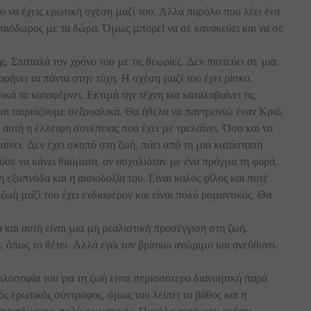
ο να έχεις ερωτική σχέση μαζί του. Αλλά παρόλο που λέει ένα
ναιόδωρος με τα δώρα. Όμως μπορεί να σε κανακεύει και να σε
ς. Σπαταλά τον χρόνο του με τις θεωρίες. Δεν πιστεύει σε μια
αφήνει τα πάντα στην τύχη. Η σχέση μαζί του έχει ρίσκο.
κά τα καταφέρνει. Εκτιμά την τέχνη και καταλαβαίνει τις
και ταιριάζουμε σεξουαλικά. Θα ήθελα να παντρευτώ έναν Κριό.
αυτή η έλλειψη συνέπειας που έχει με τρελαίνει. Όσο και να
αίνει. Δεν έχει σκοπό στη ζωή, πάει από τη μια κατάσταση
σε να κάνει θαύματα, αν ασχολιόταν με ένα πράγμα τη φορά.
 εξυπνάδα και η αισιοδοξία του. Είναι καλός φίλος και ποτέ
 ζωή μαζί του έχει ενδιαφέρον και είναι πολύ ρομαντικός. Θα
και αυτή είναι μια μη ρεαλιστική προσέγγιση στη ζωή.
, όπως το θέτει. Αλλά εγώ τον βρίσκω ανώριμο και ανεύθυνο.
οσοφία του για τη ζωή είναι περισσότερο διανοητική παρά
λός ερωτικός σύντροφος, όμως του λείπει το βάθος και η
ύ ανυπόμονος, πολύ σωματικός. Παρόλα αυτά μου αρέσει.