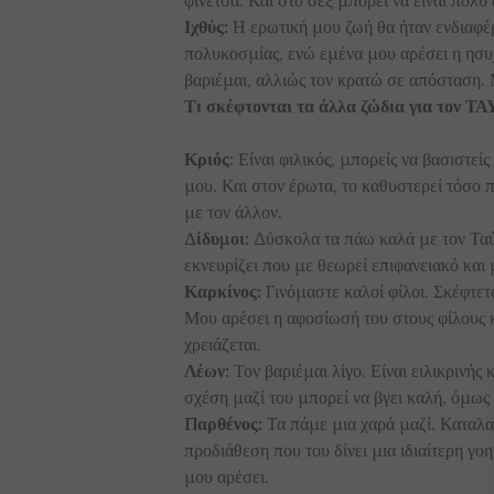
Ιχθύς:
Η ερωτική μου ζωή θα ήταν ενδιαφέρ
πολυκοσμίας, ενώ εμένα μου αρέσει η ησυχ
βαριέμαι, αλλιώς τον κρατώ σε απόσταση.
Τι σκέφτονται τα άλλα ζώδια για τον Τ
Κριός:
Είναι φιλικός, μπορείς να βασιστείς
μου. Και στον έρωτα, το καθυστερεί τόσο π
με τον άλλον.
Δίδυμοι:
Δύσκολα τα πάω καλά με τον Ταύ
εκνευρίζει που με θεωρεί επιφανειακό και 
Καρκίνος:
Γινόμαστε καλοί φίλοι. Σκέφτετ
Μου αρέσει η αφοσίωσή του στους φίλους κα
χρειάζεται.
Λέων:
Τον βαριέμαι λίγο. Είναι ειλικρινής
σχέση μαζί του μπορεί να βγει καλή, όμως 
Παρθένος:
Τα πάμε μια χαρά μαζί. Καταλαβ
προδιάθεση που του δίνει μια ιδιαίτερη γο
μου αρέσει.