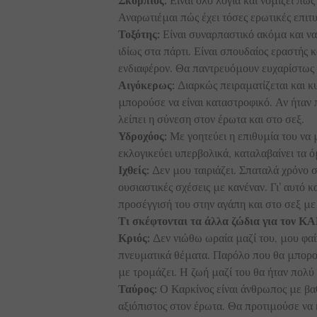
Αναρωτιέμαι πώς έχει τόσες ερωτικές επιτυχ
Τοξότης:
Είναι συναρπαστικό ακόμα και να 
ιδίως στα πάρτι. Είναι σπουδαίος εραστής κα
ενδιαφέρον. Θα παντρευόμουν ευχαρίστως 
Αιγόκερως:
Διαρκώς πειραματίζεται και κυ
μπορούσε να είναι καταστροφικό. Αν ήταν 
λείπει η σύνεση στον έρωτα και στο σεξ.
Υδροχόος:
Με γοητεύει η επιθυμία του να 
εκλογικεύει υπερβολικά, καταλαβαίνει τα 
Ιχθείς:
Δεν μου ταιριάζει. Σπαταλά χρόνο σ
ουσιαστικές σχέσεις με κανέναν. Γι’ αυτό κ
προσέγγισή του στην αγάπη και στο σεξ με
Τι σκέφτονται τα άλλα ζώδια για τον 
Κριός:
Δεν νιώθω ωραία μαζί του, μου φαί
πνευματικά θέματα. Παρόλο που θα μπορού
με τρομάζει. Η ζωή μαζί του θα ήταν πολύ
Ταύρος:
Ο Καρκίνος είναι άνθρωπος με βαθι
αξιόπιστος στον έρωτα. Θα προτιμούσε να 