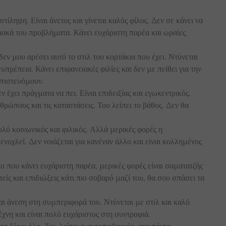
τίληψη. Είναι άνετος και γίνεται καλός φίλος. Δεν σε κάνει να
ειακά του προβλήματα. Κάνει ευχάριστη παρέα και ωραίες
εν μου αρέσει αυτό το στιλ του κορτάκια που έχει. Ντύνεται
υπρέπεια. Κάνει επιφανειακές φιλίες και δεν με πείθει για την
μπιστευόμουν.
εν έχει πράγματα να πει. Είναι επιδειξίας και εγωκεντρικός.
θρώπους και τις καταστάσεις. Του λείπει το βάθος. Δεν θα
λύ κοινωνικός και φιλικός. Αλλά μερικές φορές η
ενοχλεί. Δεν νοιάζεται για κανέναν άλλο και είναι κολλημένος
 που κάνει ευχάριστη παρέα, μερικές φορές είναι σαματατζής
τείς και επιδιώξεις κάτι πιο σοβαρό μαζί του, θα σου σπάσει τα
αι άνεση στη συμπεριφορά του. Ντύνεται με στιλ και καλό
έχνη και είναι πολύ ευχάριστος στη συντροφιά.
τα ξέρει όλα. Του λείπει η αυτοπειθαρχία, στα πάντα.