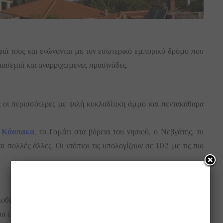
ρφιά τους και ενώνονται με τον εσωτερικό εμπορικό δρόμο που
ιασεμιά και αναρριχώμενες πρασινάδες.
ά οι περισσότερες με ψιλή κυκλαδίτικη άμμο και πεντακάθαρα
ν
Κάσπακα
,
το Γομάτι στα βόρεια του νησιού, ο Νεβγάτης, το
ι πολλές άλλες. Οι ντόπιοι τις υπολογίζουν σε 102 με τις πιο
μοθίνες απλώνονται σε 70 στρέμματα από χρυσαφένια βουνά
ια έρημο της Β. Αφρικής με λευκά κρινάκια, λυγαριές, θυμάρια