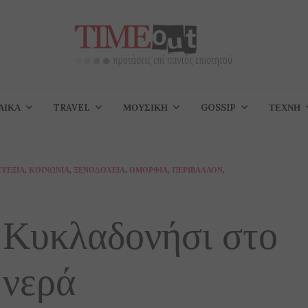
ΑΊΚΑ
TRAVEL
ΜΟΥΣΙΚΉ
GOSSIP
ΤΈΧΝΗ
ΕΥΕΞΊΑ
,
ΚΟΙΝΩΝΊΑ
,
ΞΕΝΟΔΟΧΕΊΑ
,
ΟΜΟΡΦΙΆ
,
ΠΕΡΙΒΆΛΛΟΝ
,
Κυκλαδονήσι στο
 νερά