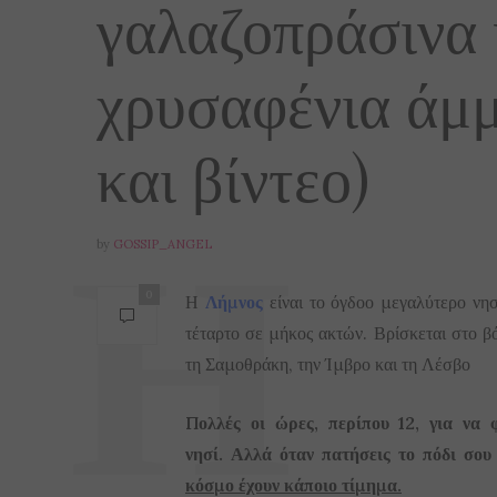
γαλαζοπράσινα 
χρυσαφένια άμμ
και βίντεο)
by
GOSSIP_ANGEL
0
Η
Λήμνος
είναι το όγδοο μεγαλύτερο νησ
τέταρτο σε μήκος ακτών. Βρίσκεται στο β
τη Σαμοθράκη, την Ίμβρο και τη Λέσβο
Πολλές
οι ώρες, περίπου 12, για να 
νησί.
Αλλά όταν πατήσεις το πόδι σου 
κόσμο έχουν κάποιο τίμημα.