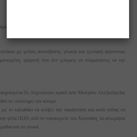
ια και ζωντανούς αστακούς σε τιμές καϊκιού.
οστάνια με γεύση ασυνήθιστη, γλυκιά και ζωντανή φέρνοντας
γανισμένη, τραγανή που δεν μπορείς να σταματήσεις να την
ι φημισμένα.Το Λημνιώτικο κρασί από Μοσχάτο Αλεξανδρείας
λωθεί σε ολόκληρο τον κόσμο.
 με το καλαθάκι να κλέβει την παράσταση και κατά πόδας να
 την φέτα ΠΟΠ, από το τυροκομείο του Χρυσάφη, τα φλωμάρια
ιμάδια και τα γλυκά.