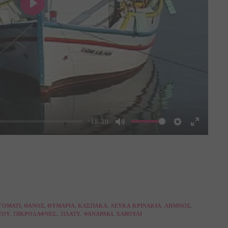
Play
-18:39
Mute
Settings
Enter
fullscre
ΓΟΜΆΤΙ
,
ΘΆΝΟΣ
,
ΘΥΜΆΡΙΑ
,
ΚΆΣΠΑΚΑ
,
ΛΕΥΚΆ ΚΡΙΝΆΚΙΑ
,
ΛΉΜΝΟΣ
,
ΤΟΥ
,
ΠΙΚΡΟΔΆΦΝΕΣ.
,
ΠΛΑΤΎ
,
ΦΑΝΑΡΆΚΙ
,
ΧΑΒΟΎΛΙ