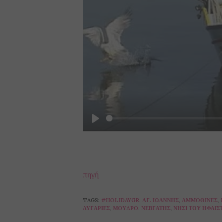
Play
πηγή
TAGS:
#HOLIDAYGR
,
ΑΓ. ΙΩΆΝΝΗΣ
,
ΑΜΜΟΘΊΝΕΣ
,
ΛΥΓΑΡΙΈΣ
,
ΜΟΎΔΡΟ
,
ΝΕΒΓΆΤΗΣ
,
ΝΗΣΊ ΤΟΥ ΗΦΑΊΣ