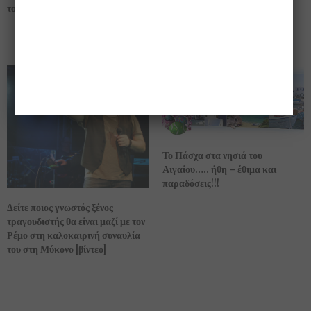
το 2018 στις παραλίες!!
εφημερίδας για την Ελλάδα: τα
καλύτερα Ελληνικά νησιά!!
(φωτογραφίες)
Το Πάσχα στα νησιά του
Αιγαίου….. ήθη – έθιμα και
παραδόσεις!!!
Δείτε ποιος γνωστός ξένος
τραγουδιστής θα είναι μαζί με τον
Ρέμο στη καλοκαιρινή συναυλία
του στη Μύκονο [βίντεο]