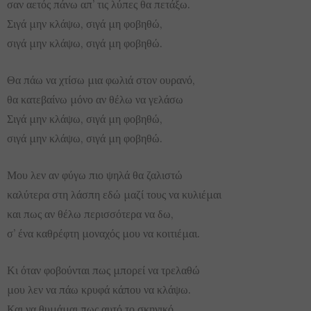
σαν αετός πάνω απ’ τις λύπες θα πετάξω.
Σιγά μην κλάψω, σιγά μη φοβηθώ,
σιγά μην κλάψω, σιγά μη φοβηθώ.
Θα πάω να χτίσω μια φωλιά στον ουρανό,
θα κατεβαίνω μόνο αν θέλω να γελάσω
Σιγά μην κλάψω, σιγά μη φοβηθώ,
σιγά μην κλάψω, σιγά μη φοβηθώ.
Μου λεν αν φύγω πιο ψηλά θα ζαλιστώ
καλύτερα στη λάσπη εδώ μαζί τους να κυλιέμαι
και πως αν θέλω περισσότερα να δω,
σ’ ένα καθρέφτη μοναχός μου να κοιτιέμαι.
Κι όταν φοβούνται πως μπορεί να τρελαθώ
μου λεν να πάω κρυφά κάπου να κλάψω.
Και να θυμάμαι πως αυτό το σκηνικό