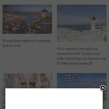
Τα καλύτερα νησιά για νυχτερινή
ζωή το 2026
Οι 15 παραλίες που αξίζει να
επισκεφτεί κάθε Έλληνας και
κάθε επισκέπτης που έρχεται στην
Ελλάδα (φωτογραφίες)!!
Δείτε ….. σχέδια, χρώματα και
στυλ των μαγιό που θα φορεθούν
Αφιέρωμα της βρετανικής