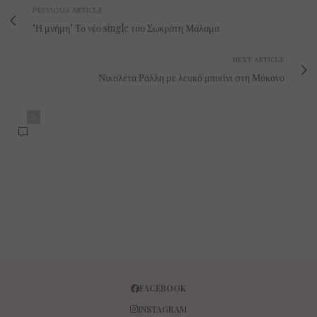
PREVIOUS ARTICLE
"Η μνήμη" Το νέο single του Σωκράτη Μάλαμα
NEXT ARTICLE
Νικολέτα Ράλλη με λευκό μπικίνι στη Μύκονο
0
FACEBOOK
INSTAGRAM