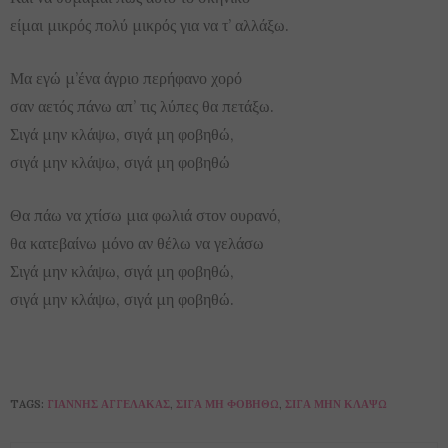
είμαι μικρός πολύ μικρός για να τ’ αλλάξω.
Μα εγώ μ’ένα άγριο περήφανο χορό
σαν αετός πάνω απ’ τις λύπες θα πετάξω.
Σιγά μην κλάψω, σιγά μη φοβηθώ,
σιγά μην κλάψω, σιγά μη φοβηθώ
Θα πάω να χτίσω μια φωλιά στον ουρανό,
θα κατεβαίνω μόνο αν θέλω να γελάσω
Σιγά μην κλάψω, σιγά μη φοβηθώ,
σιγά μην κλάψω, σιγά μη φοβηθώ.
TAGS:
ΓΙΆΝΝΗΣ ΑΓΓΕΛΆΚΑΣ
,
ΣΙΓΆ ΜΗ ΦΟΒΗΘΏ
,
ΣΙΓΆ ΜΗΝ ΚΛΆΨΩ