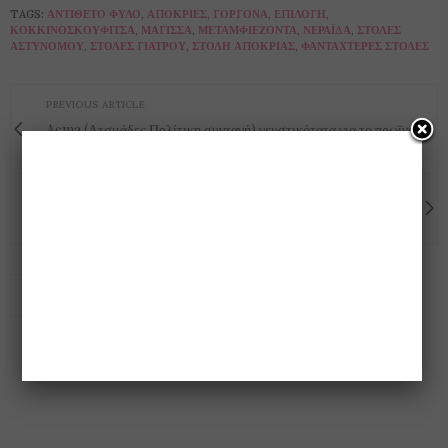
TAGS:
ΑΝΤΊΘΕΤΟ ΦΎΛΟ
,
ΑΠΌΚΡΙΕΣ
,
ΓΟΡΓΌΝΑ
,
ΕΠΙΛΟΓΉ
,
ΚΟΚΚΙΝΟΣΚΟΥΦΊΤΣΑ
,
ΜΆΓΙΣΣΑ
,
ΜΕΤΑΜΦΙΈΖΟΝΤΑ
,
ΝΕΡΆΪΔΑ
,
ΣΤΟΛΈΣ
ΑΣΤΥΝΌΜΟΥ
,
ΣΤΟΛΈΣ ΓΙΑΤΡΟΎ
,
ΣΤΟΛΉ ΑΠΟΚΡΙΆΣ
,
ΦΑΝΤΑΧΤΕΡΈΣ ΣΤΟΛΈΣ
PREVIOUS ARTICLE
Açma (Ατσμάδες Πολίτικη συνταγή) γευστικότατα για το πρωϊνό
μας!!
NEXT ARTICLE
Ντομάτες γεμιστές με σπανακόριζο ... το φαγητό γλύκισμα!!
0