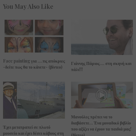
You May Also Like
Face painting για ….τις απόκριες
Γιάννης Πάριος…. στη σκηνή και
-δείτε πως θα το κάνετε- (βίντεο)
πάλι!!!
Μανούλες πρέπει να το
διαβάσετε… Ένα μοναδικό βιβλίο
Έχει μετατραπεί σε πλωτό
που αξίζει να έχουν τα παιδιά μας!
μουσείο και έχει δέσει κάβους στη
(βίντεο)