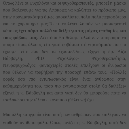
Όπως λένε οι ψυχολόγοι και οι ψυχοθεραπευτές, μπορεί η μάσκα
που διαλέγουμε για τις Απόκριες να καλύπτει το πρόσωπο μας,
στην πραγματικότητα όμως αποκαλύπτει πολύ πολύ περισσότερα
για το χαρακτήρα μας!Το τι επιλέγει λοιπόν να μασκαρευτεί
κάποιος
έχει πάρα πολλά να δείξει για τις μύχιες επιθυμίες και
τους φόβους μας.
Λέει όσα θα θέλαμε αλλά δεν μπορούμε να
πούμε στους άλλους, είτε γιατί φοβόμαστε ή ντρεπόμαστε που τα
έχουμε, είτε που δεν τα έχουμε.Όπως εξηγεί η δρ. Λίζα
Βάρβογλη, PhD Ψυχολόγος- Ψυχοθεραπεύτρια,
Νευροψυχολόγος, φανταχτερές στολές επιλέγουν οι άνθρωποι
που θέλουν να τραβήξουν την προσοχή επάνω τους. «Πολλές
φορές όσο πιο εντυπωσιακός είναι ένας άνθρωπος στην
καθημερινότητα του, τόσο πιο εντυπωσιακή στολή θα διαλέξει»
εξηγεί η κ. Βάρβογλη και αυτό γιατί δεν θα μπορούσε ποτέ να
τσαλακώσει την τέλεια εικόνα που (θέλει να) έχει.
Μια άλλη κατηγορία είναι αυτή των ανθρώπων που επιλέγουν να
ντυθούν αντίθετο φύλο. Όπως τονίζει η κ. Βάρβογλη, αυτό δεν