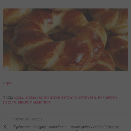
πηγή
TAGS:
AÇMA
,
ΑΤΣΜΆΔΕΣ ΠΟΛΊΤΙΚΗ ΣΥΝΤΑΓΉ
,
ΕΎΓΕΥΣΤΟ
,
ΕΥΧΆΡΙΣΤΟ
ΠΡΩΪΝΟ
,
ΜΙΚΡΟΎ ΛΕΜΟΝΙΟΎ
PREVIOUS ARTICLE
Τρόποι που θα χρησιμοποιήσεις ... προκειμένου να βοηθήσεις το