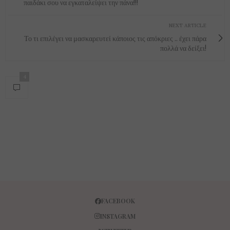
παιδάκι σου να εγκαταλείψει την πάνα!!!
NEXT ARTICLE
Το τι επιλέγει να μασκαρευτεί κάποιος τις απόκριες .. έχει πάρα
πολλά να δείξει!
4
FACEBOOK
INSTAGRAM