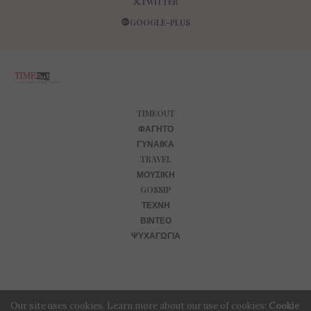
TWITTER
GOOGLE-PLUS
TIMEOUT
ΦΑΓΗΤΌ
ΓΥΝΑΊΚΑ
TRAVEL
ΜΟΥΣΙΚΉ
GOSSIP
ΤΈΧΝΗ
ΒΊΝΤΕΟ
ΨΥΧΑΓΩΓΊΑ
Our site uses cookies. Learn more about our use of cookies:
Cookie