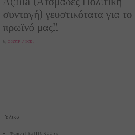
Açma (Ατσμάδες Πολίτικη
συνταγή) γευστικότατα για το
πρωϊνό μας!!
by
GOSSIP_ANGEL
Υλικά
Φαρίνα ΓΙΩΤΗΣ
900 γρ