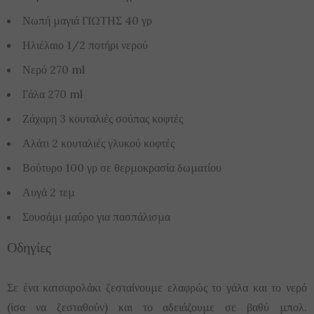
Νωπή μαγιά ΓΙΩΤΗΣ
40 γρ
Ηλιέλαιο
1/2 ποτήρι νερού
Νερό
270 ml
Γάλα
270 ml
Ζάχαρη
3 κουταλιές σούπας κοφτές
Αλάτι
2 κουταλιές γλυκού κοφτές
Βούτυρο
100 γρ σε θερμοκρασία δωματίου
Αυγά
2 τεμ
Σουσάμι μαύρο
για πασπάλισμα
Οδηγίες
Σε ένα κατσαρολάκι ζεσταίνουμε ελαφρώς το γάλα και το νερό
(ίσα να ζεσταθούν) και το αδειάζουμε σε βαθύ μπολ.