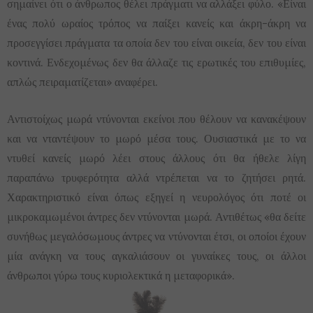
σημαίνει ότι ο άνθρωπος θέλει πράγματι να αλλάξει φύλο. «Είναι
ένας πολύ ωραίος τρόπος να παίξει κανείς και άκρη-άκρη να
προσεγγίσει πράγματα τα οποία δεν του είναι οικεία, δεν του είναι
κοντινά. Ενδεχομένως δεν θα άλλαζε τις ερωτικές του επιθυμίες,
απλώς πειραματίζεται» αναφέρει.
Αντιστοίχως μωρά ντύνονται εκείνοι που θέλουν να κανακέψουν
και να νταντέψουν το μωρό μέσα τους. Ουσιαστικά με το να
ντυθεί κανείς μωρό λέει στους άλλους ότι θα ήθελε λίγη
παραπάνω τρυφερότητα αλλά ντρέπεται να το ζητήσει ρητά.
Χαρακτηριστικό είναι όπως εξηγεί η νευρολόγος ότι ποτέ οι
μικροκαμωμένοι άντρες δεν ντύνονται μωρά. Αντιθέτως «θα δείτε
συνήθως μεγαλόσωμους άντρες να ντύνονται έτσι, οι οποίοι έχουν
μία ανάγκη να τους αγκαλιάσουν οι γυναίκες τους, οι άλλοι
άνθρωποι γύρω τους κυριολεκτικά η μεταφορικά».