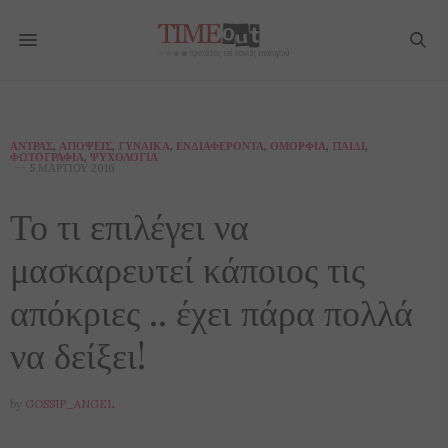
ΆΝΤΡΑΣ
,
ΑΠΌΨΕΙΣ
,
ΓΥΝΑΊΚΑ
,
ΕΝΔΙΑΦΈΡΟΝΤΑ
,
ΟΜΟΡΦΙΆ
,
ΠΑΙΔΊ
,
ΦΩΤΟΓΡΑΦΊΑ
,
ΨΥΧΟΛΟΓΊΑ
5 ΜΑΡΤΊΟΥ 2016
Το τι επιλέγει να
μασκαρευτεί κάποιος τις
απόκριες .. έχει πάρα πολλά
να δείξει!
by
GOSSIP_ANGEL